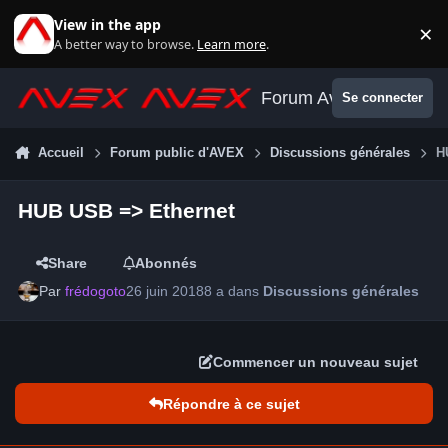
Aller au contenu
View in the app
×
Di
A better way to browse.
Learn more
.
Forum Avex
Se connecter
Accueil
Forum public d'AVEX
Discussions générales
H
HUB USB => Ethernet
Share
Abonnés
Par
frédogoto
26 juin 2018
8 a
dans
Discussions générales
Commencer un nouveau sujet
Répondre à ce sujet