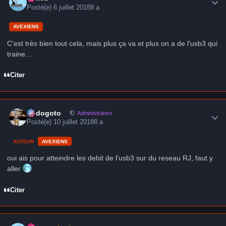
Posté(e)
6 juillet 2018
8 a
AVEXIENS
C'est très bien tout cela, mais plus ça va et plus on a de l'usb3 qui
traine...
Citer
Author stats
frédogoto
Administrators
Posté(e)
10 juillet 2018
8 a
AUTEUR
AVEXIENS
oui ais pour atteindre les debit de l'usb3 sur du reseau RJ, faut y
aller
Citer
Author stats