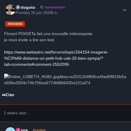
Author stats
frédogoto
Administrators
Posté(e)
26 juin 2018
8 a
AVEXIENS
Florant POIGETa fait une trouvaille intéressante.
je vous invite a lire son test
https://www.webastro.net/forums/topic/164154-imagerie-
%C3%A0-distance-un-petit-hub-usb-20-bien-sympa/?
tab=comments#comment-2552095
Citer
2 weeks later...
Author stats
hoxca
Avexiens