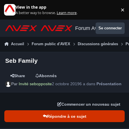
Aller au contenu
View in the app
×
Di
A better way to browse.
Learn more
.
Forum Avex
Se connecter
Accueil
Forum public d'AVEX
Discussions générales
P
Seb Family
Share
Abonnés
Par
Invité sebopposite
2 octobre 2019
6 a
dans
Présentation
Commencer un nouveau sujet
Répondre à ce sujet