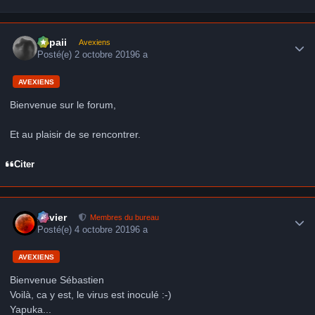
Author stats
supaii
Avexiens
Posté(e)
2 octobre 2019
6 a
AVEXIENS
Bienvenue sur le forum,
Et au plaisir de se rencontrer.
Citer
Author stats
Xavier
Membres du bureau
Posté(e)
4 octobre 2019
6 a
AVEXIENS
Bienvenue Sébastien
Voilà, ca y est, le virus est inoculé :-)
Yapuka...