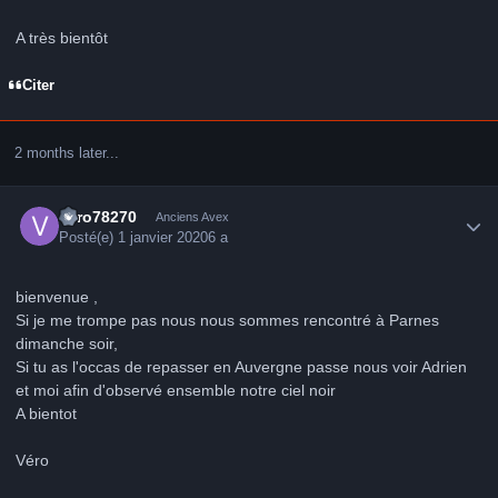
A très bientôt
Citer
2 months later...
Author stats
vero78270
Anciens Avex
Posté(e)
1 janvier 2020
6 a
bienvenue ,
Si je me trompe pas nous nous sommes rencontré à Parnes
dimanche soir,
Si tu as l'occas de repasser en Auvergne passe nous voir Adrien
et moi afin d'observé ensemble notre ciel noir
A bientot
Véro