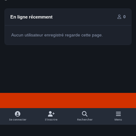
En ligne récemment
0
Aucun utilisateur enregistré regarde cette page.
Light Mode
Dark Mode
System Preference
f
a
Se connecter
S’inscrire
Rechercher
Menu
Nous contacter
Cookies
c
Tout droits réservés Avex 2026 // © Avex 2026
e