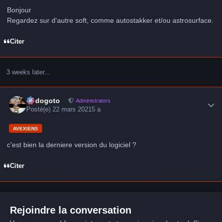
Bonjour
Regardez sur d'autre soft, comme autostakker et/ou astrosurface.
Citer
3 weeks later...
Author stats
frédogoto
Administrators
Posté(e)
22 mars 2021
5 a
AVEXIENS
c'est bien la derniere version du logiciel ?
Citer
Rejoindre la conversation