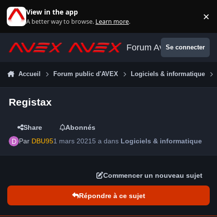
Aller au contenu
View in the app
×
Di
A better way to browse.
Learn more
.
Forum Avex
Se connecter
Accueil
Forum public d'AVEX
Logiciels & informatique
Registax
Share
Abonnés
Par
DBU95
1 mars 2021
5 a
dans
Logiciels & informatique
Commencer un nouveau sujet
Répondre à ce sujet