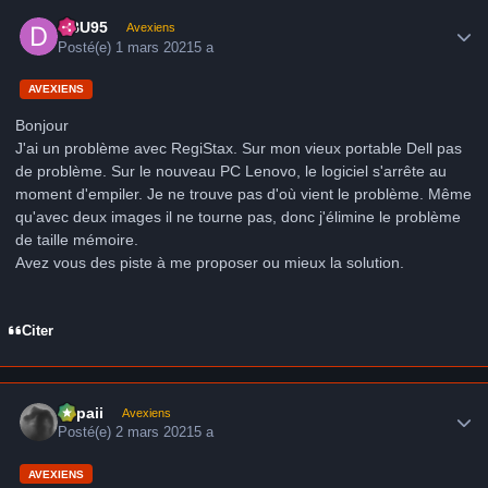
Author stats
DBU95
Avexiens
Posté(e)
1 mars 2021
5 a
AVEXIENS
Bonjour
J'ai un problème avec RegiStax. Sur mon vieux portable Dell pas
de problème. Sur le nouveau PC Lenovo, le logiciel s'arrête au
moment d'empiler. Je ne trouve pas d'où vient le problème. Même
qu'avec deux images il ne tourne pas, donc j'élimine le problème
de taille mémoire.
Avez vous des piste à me proposer ou mieux la solution.
Citer
Author stats
supaii
Avexiens
Posté(e)
2 mars 2021
5 a
AVEXIENS