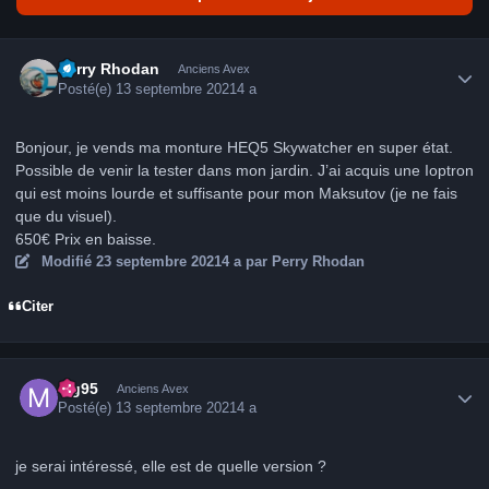
Author stats
Perry Rhodan
Anciens Avex
Posté(e)
13 septembre 2021
4 a
Bonjour, je vends ma monture HEQ5 Skywatcher en super état.
Possible de venir la tester dans mon jardin. J’ai acquis une Ioptron
qui est moins lourde et suffisante pour mon Maksutov (je ne fais
que du visuel).
650€ Prix en baisse.
Modifié
23 septembre 2021
4 a
par Perry Rhodan
Citer
Author stats
mg95
Anciens Avex
Posté(e)
13 septembre 2021
4 a
je serai intéressé, elle est de quelle version ?