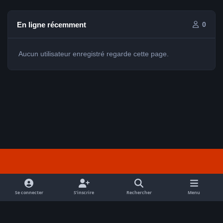
En ligne récemment
0
Aucun utilisateur enregistré regarde cette page.
Light Mode
Dark Mode
System Preference
f
a
Se connecter
S’inscrire
Rechercher
Menu
Nous contacter
Cookies
c
Tout droits réservés Avex 2026 // © Avex 2026
e
Powered by
Invision Community