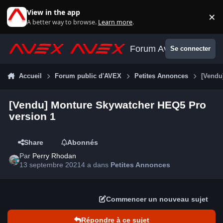
Aller au contenu
View in the app
×
Di
A better way to browse.
Learn more
.
Forum Avex
Se connecter
Accueil
Forum public d'AVEX
Petites Annonces
[Vendu
[Vendu] Monture Skywatcher HEQ5 Pro
version 1
Share
Abonnés
Par
Perry Rhodan
13 septembre 2021
4 a
dans
Petites Annonces
Commencer un nouveau sujet
Répondre à ce sujet