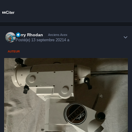
Citer
Author stats
Perry Rhodan
Anciens Avex
Posté(e)
13 septembre 2021
4 a
AUTEUR