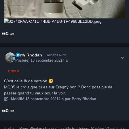
Citer
Author stats
Perry Rhodan
Anciens Avex
Posté(e)
13 septembre 2021
4 a
AUTEUR
C’est celle là de version
🙂
MG95 je crois que tu es sur Eragny non ? Donc possible de
passer quand tu veux pour la voir.
Modifié
13 septembre 2021
4 a
par Perry Rhodan
Citer
4 a
4 a
Perry Rhodan
changed the title to
[Vendu] Monture Skywatcher