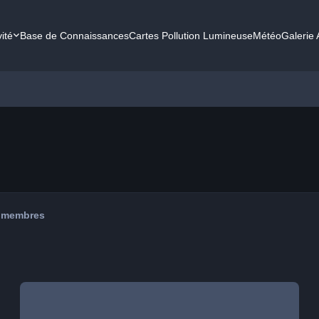
vité
Base de Connaissances
Cartes Pollution Lumineuse
Météo
Galerie
 membres