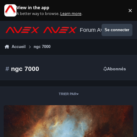
Aller au contenu
View in the app
×
Di
A better way to browse.
Learn more
.
Forum Avex
Se connecter
Accueil
ngc 7000
#
ngc 7000
Abonnés
TRIER PAR
DORA: NGC7000 et IC5070 (North America et le Pélican)