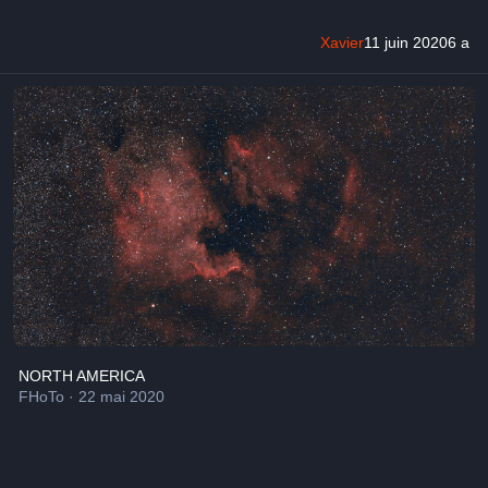
Xavier
11 juin 2020
6 a
NORTH AMERICA
NORTH AMERICA
FHoTo
·
22 mai 2020