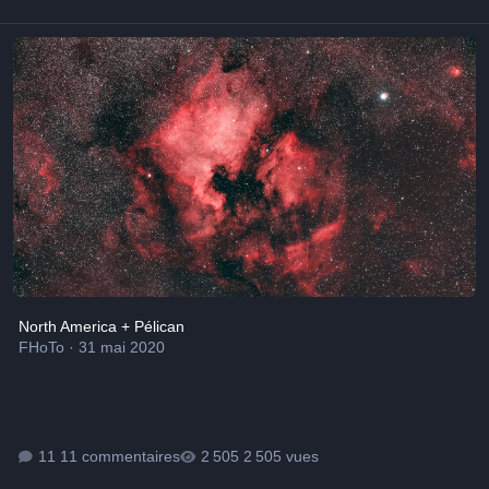
North America + Pélican
North America + Pélican
FHoTo
·
31 mai 2020
11 commentaires
2 505 vues