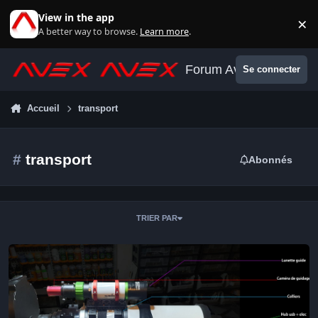
Aller au contenu
View in the app
×
Di
A better way to browse.
Learn more
.
Forum Avex
Se connecter
Accueil
transport
#
transport
Abonnés
TRIER PAR
Flight Case sur mesure fait maison !