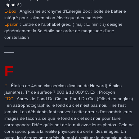
tripods/
)
E-Box
: Anglicisme acronyme d'Energie Box : boîte de batterie
intégré pour l’alimentation électrique des matériels
Epsilon
: Lettre de l'alphabet grec, ( maj : Ε, min : ε) désigne
généralement la 5e étoile par ordre de magnitude d'une
constellation
____________________________________________________
____
F
F
: Étoiles de 4ème classe(classification de Harvard) Étoiles
jaunâtres, T° de surface 7 000 à 10 000°C. Ex : Procyon
FDC
: Abrev. de Fond De Ciel ou Fond Du Ciel (Offset en anglais)
: en astrophotographie, le fond du ciel n'est pas noir, il ne l'est
jamais. Les débutants font souvent cette erreur d'assombrir leurs
images de façon à ce que le fond de ciel soit noir pour faire
correspondre l'idée qu'ils ont de la nuit avec leurs photos. Cela ne
correspond pas à la réalité physique du ciel ni des images. En
outre, les écrans ont parfois du mal à restituer la dynamique des