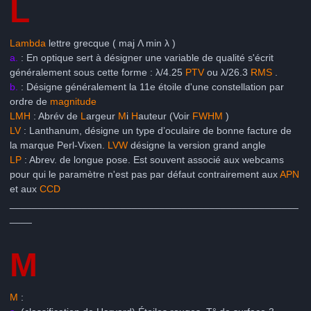
L
Lambda
lettre grecque ( maj Λ min λ )
a.
: En optique sert à désigner une variable de qualité s'écrit
généralement sous cette forme : λ/4.25
PTV
ou λ/26.3
RMS
.
b.
: Désigne généralement la 11e étoile d'une constellation par
ordre de
magnitude
LMH
: Abrév de
L
argeur
M
i
H
auteur (Voir
FWHM
)
LV
: Lanthanum, désigne un type d’oculaire de bonne facture de
la marque Perl-Vixen.
LVW
désigne la version grand angle
LP
: Abrev. de longue pose. Est souvent associé aux webcams
pour qui le paramètre n'est pas par défaut contrairement aux
APN
et aux
CCD
____________________________________________________
____
M
M
: