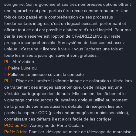
son genre. Son ergonomie et ses très nombreuses options offrent
une approche qui peut parfois être reçue comme rebutante. Une
fois ce cap passé et la compréhension de ses processus
fondamentaux intégrés, c’est un logiciel puissant, performant et
offrant tout ce qui est possible d’attendre d’un tel logiciel. Pour ma
par la seule réserve est l’option de CFADRIZZLING qui reste
presque incompréhensible. Son système de licences est assez
unique : c’est une « licence à vie » : vous l’achetez une fois et
toute les mises a jours qui suivent sont gratuites.
PL
: Abréviation
a.
P
leine
L
une ou
b.
P
ollution
L
umineuse suivant le contexte
PLU
: Plage de Lumière Uniforme image de calibration utilisée lors
de traitement des images astronomique. Cette image est une
véritable cartographie des défauts. Elle contient les tâches et le
vignettage conséquences du système optique utilisé au moment
de la prise de vue mais aussi les défauts intrinsèques liés aux
pixels du capteur CCD (pixels endommagés ou moins sensibles),
connaissant ces défauts il est alors facile de les corriger
POC ou PO
: Acronyme de Porte Oculaire
Poêle à frire
Familier. désigne un miroir de télescope de mauvaise