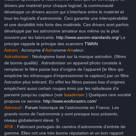
drivers par matériel pour chaque logiciel, la communauté
développe un drivers ascom qui s'interface entre le matériel et
tous les logiciels d'astronomie. Ceci garantie une interopérabilité
et une durabilité très forte des matériels. Ces drivers sont parfois
développé par les astronome amateur eux même ou le plus
souvent par les fabricants.
http://www.ascom-standards.org/
Le
principe rappele le principe des scanners
TWAIN
Astram
: Acronyme d'
Astr
onome
Am
ateur
.
Astrodoniser
: Néologisme basé sur la marque astrodon, (filtres
de bonne qualité) . Astrodoniser un appareil photo consiste à
remplacer le filtre passe bas d’origine de l'appareil (le filtre qui
empêche les infrarouges d’impressionner le capteur) par un filtre
Astrodon plus tolérant. En effet les filtres passes bas d'origines
empêchent aussi certain rouges émis par les nébuleuse d'e
parvenir jusqu'au capteur (voir
baaderiser
) Quelques rare société
propose ce service.
http://www.eosforastro.com/
Astrosurf
:
Forum
historique de l'astronomie en France. Les
grands noms de l'astronomie y sont presque tous présents,
niveau globalement élevé. S
ATIK
: Fabricant portugais de caméra d'astronomie d'entrée de
gamme. Elles ont une très bonne réputation et un bon rapport