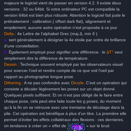
majeure le logiciel vient de passer en version 4.2. Il existe deux
versions : 32 ou 64bit. Si votre ordinateur PC est compatible la
version 64bit est bien plus robuste. Attention le logiciel fait juste le
prétraitement : calibration ( offset dark flat), alignement et
empilement, aucune autre opération n’est proposée à ce jour
Delta
: 4e Lettre de l'alphabet Grec (maj Δ, min δ ).
a.
sert généralement à désigner la 4e étoile par ordre de brillance
d'une constellation.
b.
Également employé pour signifier une différence : le
ΔT°
veut
simplement dire la différence de température.
Dessin
: Technique souvent employé par les observateurs visuel
pour exercer l'oeil et rendre compte de ce que voit l'oeil par
rapport au photographie longue pose.
Dithering
: A ne pas confondre avec
Dirzzle
. C’est un opération qui
consiste a décaler légèrement les poses sur un objet donné.
Quelques pixels suffisent. Et on n’est pas obligé de le faire entre
chaque pose, cela peut etre faite toute les
n
poses, du moment
qu’à la fin on se retrouve avec une trentaine de décalage dans la
pile. Cet opération est bénéfique à plus d’un titre. La première elle
permet d’éviter les effets collatéraux des flexions : ces dernieres,
on tendance à créer un « effet de
» sur le bruit