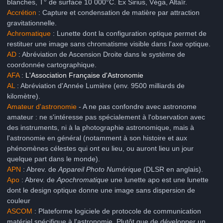
blanches, T° de surface 10 000°C. Ex Sirius, Véga, Altaïr.
Accrétion
: Capture et condensation de matière par attraction
gravitationnelle.
Achromatique
: Lunette dont la configuration optique permet de
restituer une image sans chromatisme visible dans l'axe optique.
AD
: Abréviation de Ascension Droite dans le système de
coordonnée cartographique.
AFA
:
L'Association Française d'Astronomie
AL
: Abréviation d'Année Lumière (env. 9500 milliards de
kilomètre).
Amateur d'astronomie
- A ne pas confondre avec astronome
amateur : ne s'intéresse pas spécialement à l'observation avec
des instruments, ni à la photographie astronomique, mais à
l'astronomie en général (notamment à son histoire et aux
phénomènes célestes qui ont eu lieu, ou auront lieu un jour
quelque part dans le monde).
APN
: Abrev. de
Appareil Photo Numérique
(DLSR en anglais).
Apo
: Abrev. de
Apochromatique
une lunette apo est une lunette
dont le design optique donne une image sans dispersion de
couleur
ASCOM
: Plateforme logiciele de protocole de communication
matériel spécifique à l'astronomie. Plutôt que de développer un