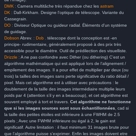
DMK
: Camera multitâche très répandue chez les
astram
DK
: Dall-Kirkham. Designe l'optique de télescope. Variante du
Cassegrain.
DO
: Diviseur Optique ou guideur radial. Éléments d'un système
de guidage.
Dobson
Abrev. :
Dob
. télescope dont la conception est -en
principe- rudimentaire, généralement proposé à des prix très
accessible pour le diamètre. Outil de prédilection des visuelliste.
Drizzle
: A ne pas confondre avec Dither (ou dithering) C’est un
algorithme mathématique qui est appliqué lors de l‘alignement /
empilement des images. Il a pour effet de multiplier par deux (ou
trois) la tailles des images sans perte significative du ratio détail /
pixel. Mais cet algorithme est à utiliser avec précautions : le
doublement de la taille des images intermédiaire multiplie leurs
poids par 4 (attention s’il y en a beaucoup), et cet algorithme est
souvent employé à tort et travers.
Cet algorithme ne fonctionne
que si les images sources sont sous échantillonnées
, cad si
la taille des petites étoiles est inférieure à une FWHM de 2.5
pixels ; Avec une FWHM inférieure ou égal à 2, le gain est
significatif. Autre limitation : il faut minimum 31 images brute pour
que l’algorithme puisse s’exprimer. Enfin les images doivent etre