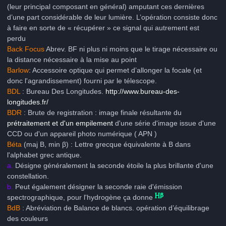
(leur principal composant en général) amputant ces dernières
d’une part considérable de leur lumière. L’opération consiste donc
à faire en sorte de « récupérer » ce signal qui autrement est
perdu
Back Focus
Abrev. BF ni plus ni moins que le tirage nécessaire ou
la distance nécessaire à la mise au point
Barlow
: Accessoire optique qui permet d’allonger la focale (et
donc l'agrandissement) fourni par le télescope.
BDL
: Bureau Des Longitudes.
http://www.bureau-des-
longitudes.fr/
BDR
: Brute de registration : image finale résultante du
prétraitement et d'un empilement
d'une série d'image issue d'une
CCD ou d'un appareil photo numérique ( APN )
Béta
(maj Β, min β) : Lettre grecque équivalente à B dans
l'alphabet grec antique.
a.
Désigne généralement la seconde étoile la plus brillante d'une
constellation.
b.
Peut également désigner la seconde raie d'émission
spectrographique, pour l'hydrogène ça donne
BdB
: Abréviation de Balance de blancs. opération d’équilibrage
des couleurs