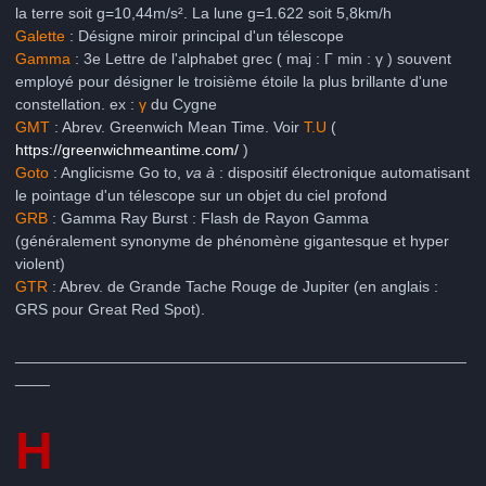
la terre soit g=10,44m/s². La lune g=1.622 soit 5,8km/h
Galette
: Désigne miroir principal d'un télescope
Gamma
: 3e Lettre de l'alphabet grec ( maj : Γ min : γ ) souvent
employé pour désigner le troisième étoile la plus brillante d'une
constellation. ex :
γ
du Cygne
GMT
: Abrev. Greenwich Mean Time. Voir
T.U
(
https://greenwichmeantime.com/
)
Goto
: Anglicisme Go to,
va à
: dispositif électronique automatisant
le pointage d'un télescope sur un objet du ciel profond
GRB
: Gamma Ray Burst : Flash de Rayon Gamma
(généralement synonyme de phénomène gigantesque et hyper
violent)
GTR
: Abrev. de Grande Tache Rouge de Jupiter (en anglais :
GRS pour Great Red Spot).
____________________________________________________
____
H