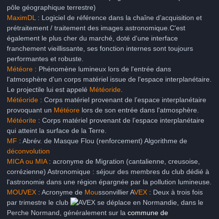
pôle géographique terrestre)
MaximDL
: Logiciel de référence dans la chaîne d’acquisition et
prétraitement / traitement des images astronomique.C'est
également le plus cher du marché, doté d'une interface
franchement vieillissante, ses fonction internes sont toujours
performantes et robuste.
Météore
: Phénomène lumineux lors de l'entrée dans
l'atmosphère d'un corps matériel issue de l'espace interplanétaire.
Le projectile lui est appelé
Météoride
.
Météoride
: Corps matériel provenant de l’espace interplanétaire
provoquant un
Météore
lors de son entrée dans l'atmosphère.
Météorite
: Corps matériel provenant de l’espace interplanétaire
qui atteint la surface de la Terre.
MF
: Abrév. de Masque Flou (renforcement) Algorithme de
déconvolution
MICA ou MIA
: acronyme de Migration (cantalienne, creusoise,
corrézienne) Astronomique : séjour des membres du club dédié à
l'astronomie dans une région épargnée par la pollution lumineuse.
MOUVEX
: Acronyme de
Mou
ssonvillier A
VEX
: Deux à trois fois
par trimestre le club
se déplace en Normandie, dans le
Perche Normand, généralement sur la
commune de