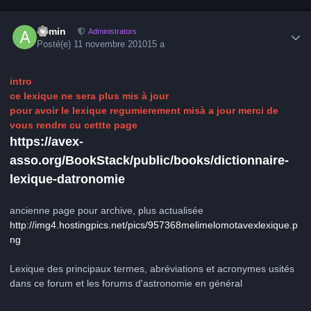
Author stats
admin
Administrators
Posté(e)
11 novembre 2010
15 a
intro
ce lexique ne sera plus mis à jour
pour avoir le lexique regumierement misà a jour merci de
vous rendre cu cettte page
https://avex-
asso.org/BookStack/public/books/dictionnaire-
lexique-datronomie
ancienne page pour archive, plus actualisée
http://img4.hostingpics.net/pics/957368melimelomotavexlexique.p
ng
Lexique des principaux termes, abréviations et acronymes usités
dans ce forum et les forums d'astronomie en général