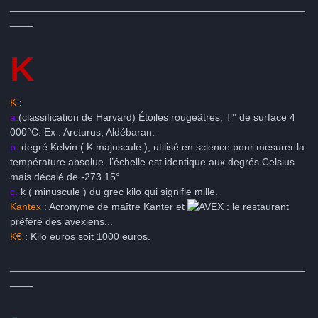
____________________________________________________
____
K
K
:
a.
(classification de Harvard) Étoiles rougeâtres, T° de surface 4
000°C. Ex : Arcturus, Aldébaran.
b.
degré Kelvin ( K majuscule ), utilisé en science pour mesurer la
température absolue. l’échelle est identique aux degrés Celsius
mais décalé de -273.15°
c.
k ( minuscule ) du grec kilo qui signifie mille.
Kantex
: Acronyme de maître Kanter et
: le restaurant
préféré des avexiens...
K€
: Kilo euros soit 1000 euros.
____________________________________________________
____