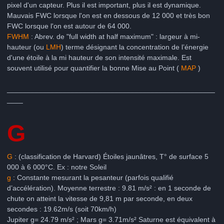
pixel d'un capteur. Plus il est important, plus il est dynamique.
Mauvais FWC lorsque l'on est en dessous de 12 000 et très bon
FWC lorsque l'on est autour de 64 000.
FWHM
: Abrev. de "full width at half maximum" : largeur à mi-
hauteur (ou
LMH
) terme désignant la concentration de l’énergie
d'une étoile à la mi hauteur de son intensité maximale. Est
souvent utilisé pour quantifier la bonne Mise au Point (
MAP
)
____________________________________________________
____
G
G
: (classification de Harvard) Étoiles jaunâtres, T° de surface 5
000 à 6 000°C. Ex : notre Soleil
g
: Constante mesurant la pesanteur (parfois qualifié
d’accélération). Moyenne terrestre : 9.81 m/s² : en 1 seconde de
chute on atteint la vitesse de 9,81 m par seconde, en deux
secondes : 19.62m/s (soit 70km/h)
Jupiter g= 24.79 m/s² ; Mars g= 3.71m/s² Saturne est équivalent à