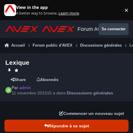
Aller au contenu
View in the app
×
Di
A better way to browse.
Learn more
.
Forum Avex
Se connecter
Accueil
Forum public d'AVEX
Discussions générales
L
Lexique
Share
Abonnés
Par
admin
11 novembre 2010
15 a
dans
Discussions générales
Commencer un nouveau sujet
Répondre à ce sujet