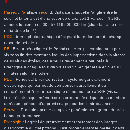
Parsec
:
Par
allaxe
sec
ond. Distance à laquelle l'angle entre le
soleil et la terre est d'une seconde d'arc, soit 1 Parsec = 3,2616
années-lumière, soit 30 857 118 500 000 km (plus de trente mille
milliards de km ! )
PDC
: terme photographique désignant la profondeur de champ
(zone de netteté )
PE
: Erreur périodique (de Periodical error ) L'entrainement par
vis sans fin des montures induits des imperfections dans la vitesse
de suivit des étoiles, ces erreurs reviennent à peu près à
l'identique à chaque tour de vis sans fin, en générale en 5 et 10
minutes selon le modele
PEC
: Periodical Error Correction : systeme généralement
électronique qui permet de compenser partiellement ou
complètement l'erreur périodique d'une monture a VSF (vis san
fin) : l’électronique mémorise les erreurs périodique de la monture
après une période d'apprentissage pour les contrebalancer
Petzval
: Formule optique complexe généralement garant de très
bonne performance
Pixinsight
: Logiciel de prétraitement et traitement des images
d’astronomie du ciel profond. Il est probablement le meilleur dans