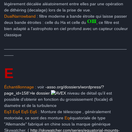
légèrement décalée aléatoirement entre elles par une opération
de dithéring (decalage) lors de la prise de vue.
DualNarrowband
: filtre moderne a bande étroite qui laisse passer
deux bande étroites : celle du Ha et celle du
, ce filtre est
bien adapté a l'astrophoto en ciel profond avec un capteur couleur
classique
____________________________________________________
____
E
Échantillonnage
: voir
-asso.org/dossiers/wordpress/?
page_id=158'>le dossier
niveau de détail qu'il est
possible d'obtenir en fonction du grossissement (focale) di
diametre et de la turbulence
Eq3 Eq4 Eq5 Eq6
: Monture de télescope , généralement
motorisée, ce sont des monture
Eq
équatoriale de type
"Allemande" fabriqué en chine sous la marque générique
Skywatcher. (
http://skywatcher.com/series/equatorial-mounts-