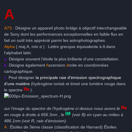
A
A7S
: Désigne un appareil photo bridge à objectif interchangeable
de Sony dont les performances exceptionnelles en faible flux en
fait un outil très apprécié parmi les astrophotographes.
Alpha
( maj Α, min α ) : Lettre grecque équivalente à A dans
l'alphabet latin.
a.
Désigne souvent l'étoile la plus brillante d'une constellation.
b.
Désigne également
A
scension
d
roite en coordonnées
cartographique.
c.
Peut désigner
la principale raie d'émission spectrographique
d'une matière
(hydrogène ionisé et émet une lumière rouge dans
le spectre
).
sur l'image du spectre de l'hydrogène ci dessus nous avons le
en rouge à droite à 656.3nm , le
(voir B) en cyan au milieu à
486.1nm (voir R, raie d'émission)
.
A
: Étoiles de 3ème classe (classification de Harvard) Étoiles