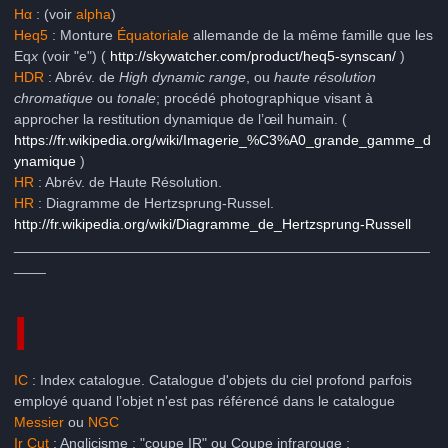
Hα
: (voir
alpha
)
Heq5
: Monture
Équatoriale
allemande de la même famille que les
Eq
x
(voir "e") (
http://skywatcher.com/product/heq5-synscan/
)
HDR
: Abrév. de
High dynamic range
, ou
haute résolution
chromatique
ou
tonale
; procédé photographique visant à
approcher la restitution dynamique de l’œil humain. (
https://fr.wikipedia.org/wiki/Imagerie_%C3%A0_grande_gamme_d
ynamique
)
HR
: Abrév. de Haute Résolution.
HR
: Diagramme de Hertzsprung-Russel.
http://fr.wikipedia.org/wiki/Diagramme_de_Hertzsprung-Russell
____________________________________________________
____
I
IC
: Index catalogue. Catalogue d'objets du ciel profond parfois
employé quand l’objet n'est pas référencé dans le catalogue
Messier
ou
NGC
Ir Cut
: Anglicisme : "coupe IR" ou Coupe infrarouge :