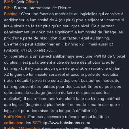
BIAS
: (voir
Offset
)
BIH
: Bureau International de l'Heure
Binning
: C’est une fonction matérielle ou logicielles qui consiste à
additionner la luminosité de 4 (ou plus) pixels adjacent : comme si
les 4 pixels ne faisait plus qu’un seul gros pixel. Cela permet
généralement un grain très significatif la luminosité de l’image, au
prix d’une perte de résolution d’un facteur égal au binning.
En effet on peut additionner en « binning x2 » mais aussi x3
(9pixels) x4 (16 pixels) x5….
Si l’opérateur à un sur-échantillonnage avec une FWHM de 5 pixel
ou plus, il est parfaitement inutile de faire des photos avec le
binning x1, il n’y aura aucun gain de qualité, en revanche en bin
X2 le gain de luminosité sera réel et aucune perte de résolution
(ration détails / pixels) ne sera à déplorer. Les autres modes de
binning peuvent être utilisés pour des cas extrêmes ou pour des
opérations de cadrage (besoin de faire des poses courtes
multiples). Il est recommandé de plutôt faire du binning matériel
que logiciel (le gain est plus évident en mode « matériel » que «
logiciel » pour des raison trop longue à détailler ici)
Bob's Knob
: Fameux accessoire mécanique qui facilite la
collimation
des
SCT
http://www.bobsknobs.com/
Bolide
:
Météoride
qui explose de façons audible au cours de son