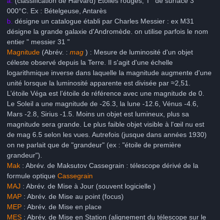
a.
(classification de Harvard) Étoiles rouges, T° de surface 3
000°C. Ex : Bételgeuse, Antarès
b.
désigne un catalogue établi par Charles Messier : ex M31
désigne la grande galaxie d'Andromède. on utilise parfois le nom
entier " messier 31 "
Magnitude
(Abrév. :
mag
) : Mesure de luminosité d'un objet
céleste observé depuis la Terre. Il s'agit d'une échelle
logarithmique inverse dans laquelle la magnitude augmente d'une
unité lorsque la luminosité apparente est divisée par ≈2,51.
L’étoile Véga est l’étoile de référence avec une magnitude de 0.
Le Soleil a une magnitude de -26.3, la lune -12.6, Vénus -4.6,
Mars -2.8, Sirius -1.5. Moins un objet est lumineux, plus sa
magnitude sera grande. Le plus faible objet visible à l'œil nu est
de mag 6.5 selon les vues. Autrefois (jusque dans années 1930)
on ne parlait que de "grandeur" (ex : "étoile de première
grandeur").
Mak
: Abrév. de Maksutov Cassegrain : télescope dérivé de la
formule optique
Cassegrain
MAJ
: Abrév. de Mise à Jour (souvent logicielle )
MAP
: Abrév. de Mise au point (focus)
MEP
: Abrév. de Mise en place
MES
: Abrév. de Mise en Station (alignement du télescope sur le