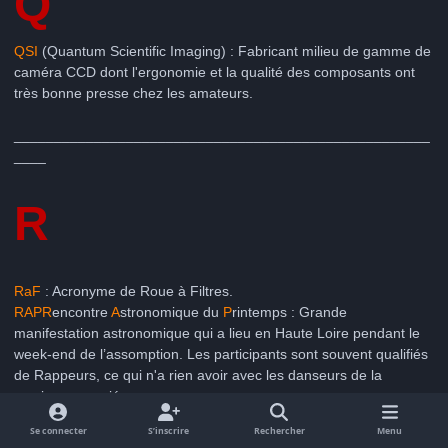
Q
QSI
(Quantum Scientific Imaging) : Fabricant milieu de gamme de
caméra CCD dont l'ergonomie et la qualité des composants ont
très bonne presse chez les amateurs.
____________________________________________________
____
R
RaF
: Acronyme de Roue à Filtres.
RAP
R
encontre
A
stronomique du
P
rintemps : Grande
manifestation astronomique qui a lieu en Haute Loire pendant le
week-end de l’assomption. Les participants sont souvent qualifiés
de Rappeurs, ce qui n'a rien avoir avec les danseurs de la
musique associé.
RC
selon le contexte :
Se connecter
S’inscrire
Rechercher
Menu
a.
Abrev. de
R
itchey-
C
hrétien (formule optique de certain