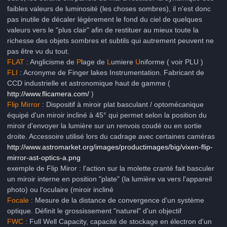
faibles valeurs de luminosité (les choses sombres), il n'est donc
pas inutile de décaler légèrement le fond du ciel de quelques
valeurs vers le "plus clair" afin de restituer au mieux toute la
richesse des objets sombres et subtils qui autrement peuvent ne
pas être vu du tout.
FLAT
: Anglicisme de
P
lage de
L
umiere
U
niforme ( voir PLU )
FLI
: Acronyme de Finger lakes Instrumentation. Fabricant de
CCD industrielle et astronomique haut de gamme (
http://www.flicamera.com/
)
Flip Mirror
: Dispositif à miroir plat basculant / optomécanique
équipé d'un miroir incliné à 45° qui permet selon la position du
miroir d'envoyer la lumière sur un renvois coudé ou en sortie
droite. Accessoire utilisé lors du cadrage avec certaines caméras
http://www.astromarket.org/images/productimages/big/vixen-flip-
mirror-ast-optics-a.png
exemple de Flip Miror : l'action sur la molette cranté fait basculer
un miroir interne en position "plate" (la lumière va vers l'appareil
photo) ou l'oculaire (miroir incliné
Focale
: Mesure de la distance de convergence d'un système
optique. Définit le grossissement "naturel" d'un objectif
FWC
: Full Well Capacity, capacité de stockage en électron d'un