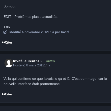
Bonjour,
EDIT : Problèmes plus d'actualités.
Tiflo
Modifié
4 novembre 2012
13 a
par Invité
Citer
Invité laurentp13
Guests
Posté(e)
8 mars 2012
14 a
Voila qui confirme ce que j'avais lu ça et là. C'est dommage, car la
nouvelle interface était prometteuse.
Citer
Author stats