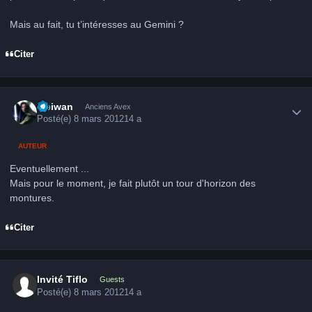
Mais au fait, tu t’intéresses au Gemini ?
Citer
Author stats
Obiwan
Anciens Avex
Posté(e)
8 mars 2012
14 a
AUTEUR
Eventuellement ...
Mais pour le moment, je fait plutôt un tour d'horizon des
montures.
Citer
Invité Tiflo
Guests
Posté(e)
8 mars 2012
14 a