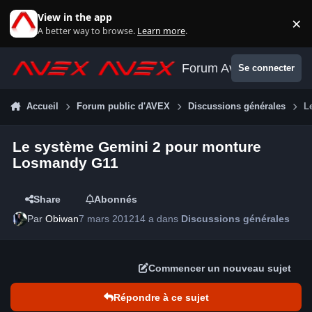
Aller au contenu
View in the app
×
Di
A better way to browse.
Learn more
.
Forum Avex
Se connecter
Accueil
Forum public d'AVEX
Discussions générales
L
Le système Gemini 2 pour monture
Losmandy G11
Share
Abonnés
Par
Obiwan
7 mars 2012
14 a
dans
Discussions générales
Commencer un nouveau sujet
Répondre à ce sujet