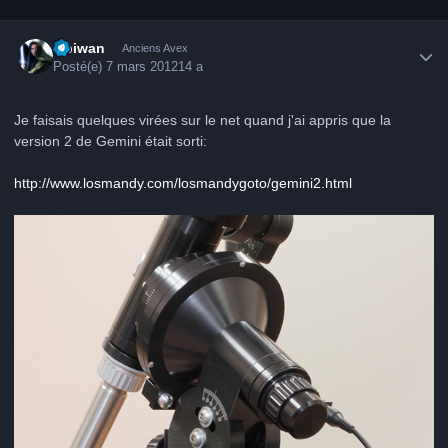
Author stats
Obiwan
Anciens Avex
Posté(e)
7 mars 2012
14 a
Je faisais quelques virées sur le net quand j'ai appris que la
version 2 de Gemini était sorti:
http://www.losmandy.com/losmandygoto/gemini2.html