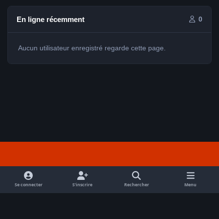
En ligne récemment
0
Aucun utilisateur enregistré regarde cette page.
Light Mode
Dark Mode
System Preference
f
a
Se connecter
S’inscrire
Rechercher
Menu
Nous contacter
Cookies
c
Tout droits réservés Avex 2026 // © Avex 2026
e
Powered by
Invision Community
b