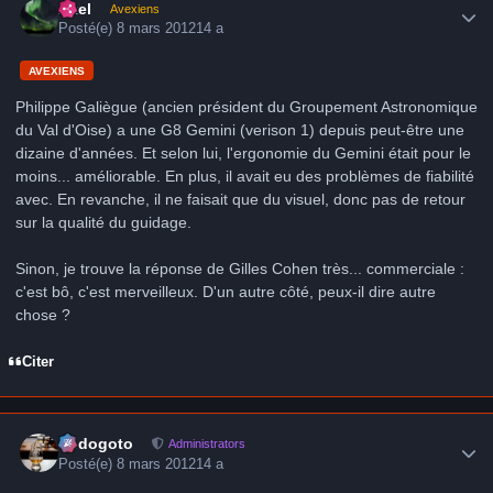
Axel
Avexiens
Posté(e)
8 mars 2012
14 a
AVEXIENS
Philippe Galiègue (ancien président du Groupement Astronomique
du Val d'Oise) a une G8 Gemini (verison 1) depuis peut-être une
dizaine d'années. Et selon lui, l'ergonomie du Gemini était pour le
moins... améliorable. En plus, il avait eu des problèmes de fiabilité
avec. En revanche, il ne faisait que du visuel, donc pas de retour
sur la qualité du guidage.
Sinon, je trouve la réponse de Gilles Cohen très... commerciale :
c'est bô, c'est merveilleux. D'un autre côté, peux-il dire autre
chose ?
Citer
Author stats
frédogoto
Administrators
Posté(e)
8 mars 2012
14 a