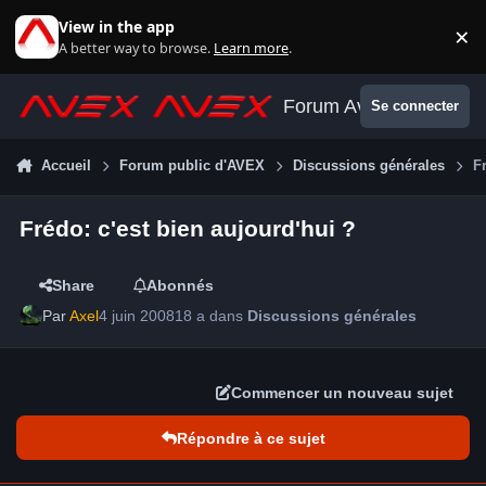
Aller au contenu
View in the app
×
Di
A better way to browse.
Learn more
.
Forum Avex
Se connecter
Accueil
Forum public d'AVEX
Discussions générales
F
Frédo: c'est bien aujourd'hui ?
Share
Abonnés
Par
Axel
4 juin 2008
18 a
dans
Discussions générales
Commencer un nouveau sujet
Répondre à ce sujet