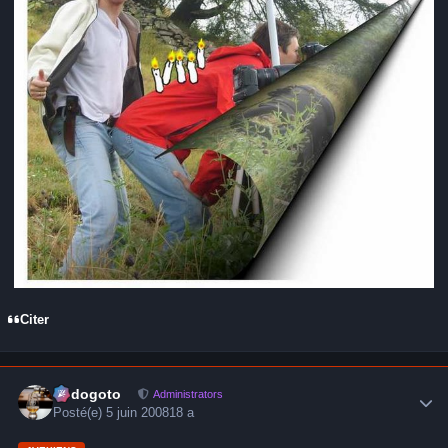
Citer
Author stats
frédogoto
Administrators
Posté(e)
5 juin 2008
18 a