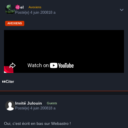
Author stats
Axel
Avexiens
Posté(e)
4 juin 2008
18 a
AVEXIENS
Citer
Invité Julouin
Guests
Posté(e)
4 juin 2008
18 a
Oui, c'est écrit en bas sur Webastro !