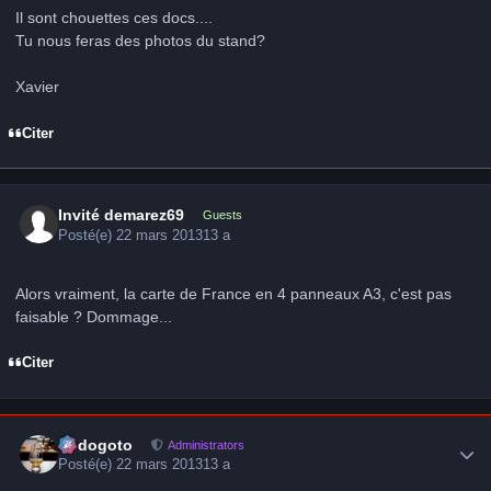
Il sont chouettes ces docs....
Tu nous feras des photos du stand?
Xavier
Citer
Invité demarez69
Guests
Posté(e)
22 mars 2013
13 a
Alors vraiment, la carte de France en 4 panneaux A3, c'est pas
faisable ? Dommage...
Citer
Author stats
frédogoto
Administrators
Posté(e)
22 mars 2013
13 a