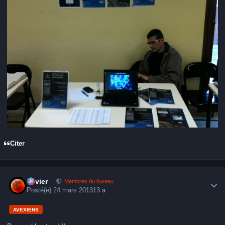
Citer
Author stats
Xavier
Membres du bureau
Posté(e)
24 mars 2013
13 a
AVEXIENS