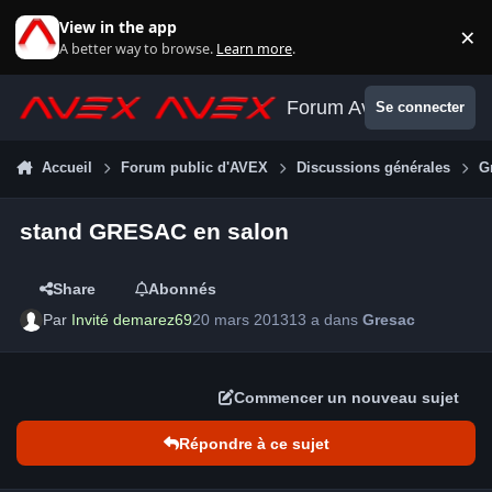
Aller au contenu
View in the app
×
Di
A better way to browse.
Learn more
.
Forum Avex
Se connecter
Accueil
Forum public d'AVEX
Discussions générales
G
stand GRESAC en salon
Share
Abonnés
Par
Invité demarez69
20 mars 2013
13 a
dans
Gresac
Commencer un nouveau sujet
Répondre à ce sujet