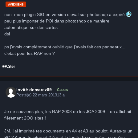
AVEXIENS
non. mon plugin SIG en version d'eval sur photoshop a expiré
peu plus importer de POI dans photoshop de manière
automatique sur des cartes
dsl
ps j'avais complètement oublié que j'avais fait ces panneaux...
c'etait pour les RAP non ?
Citer
Invité demarez69
Guests
Posté(e)
22 mars 2013
13 a
Je ne souviens plus, les RAP 2008 ou les JOA 2009... on affichait
fièrement 2OO sites !
JM, j'ai imprimé tes documents en A4 et A3 au boulot. Auras-tu un
PC ? Auras-tu internet ? A part la feuille Excel, qu'est-ce qu'on