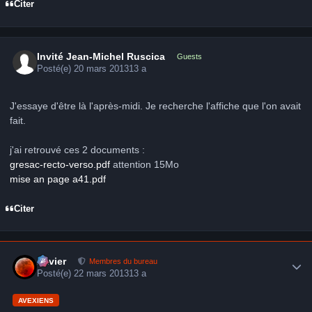
Citer
Invité Jean-Michel Ruscica
Guests
Posté(e)
20 mars 2013
13 a
J'essaye d'être là l'après-midi. Je recherche l'affiche que l'on avait
fait.
j'ai retrouvé ces 2 documents :
gresac-recto-verso.pdf
attention 15Mo
mise an page a41.pdf
Citer
Author stats
Xavier
Membres du bureau
Posté(e)
22 mars 2013
13 a
AVEXIENS