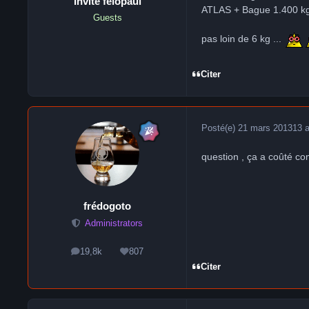
Invité felopaul
ATLAS + Bague 1.400 k
Guests
pas loin de 6 kg ...
Citer
Posté(e)
21 mars 2013
13 
question , ça a coûté co
frédogoto
Administrators
19,8k
807
messages
Réputation
Citer