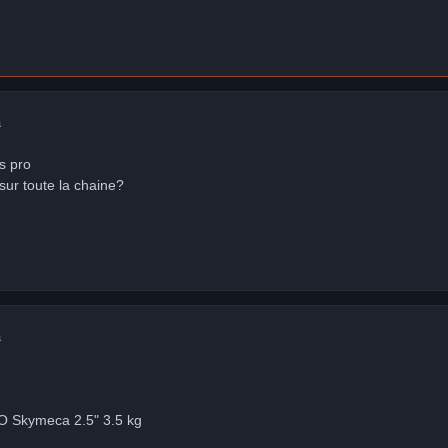
a
us pro
sur toute la chaine?
a
O Skymeca 2.5" 3.5 kg