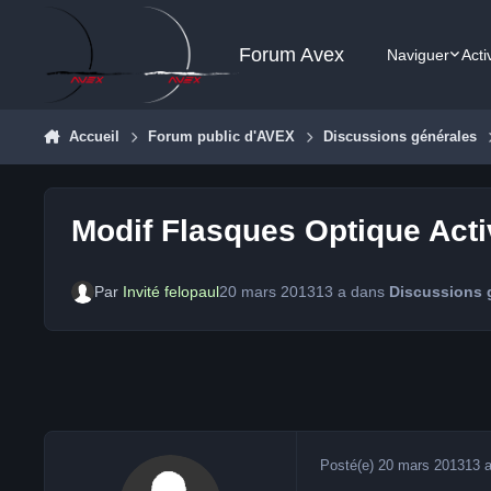
Aller au contenu
Forum Avex
Naviguer
Acti
Accueil
Forum public d'AVEX
Discussions générales
Modif Flasques Optique Activ
Par
Invité felopaul
20 mars 2013
13 a
dans
Discussions 
Posté(e)
20 mars 2013
13 