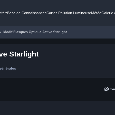
vité
Base de Connaissances
Cartes Pollution Lumineuse
Météo
Galerie
Modif Flasques Optique Active Starlight
e Starlight
générales
Com
a