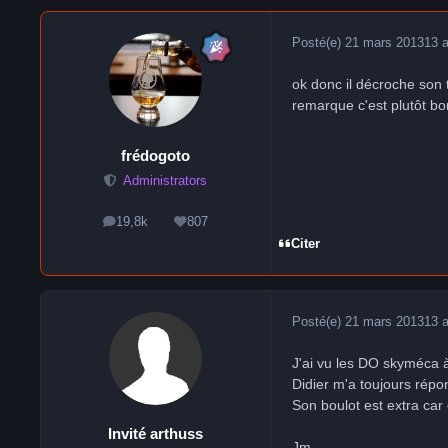
Posté(e)
21 mars 2013
13 
ok donc il décroche son t
remarque c'est plutôt bon
frédogoto
Administrators
19,8k
807
messages
Réputation
Citer
Posté(e)
21 mars 2013
13 
J'ai vu les DO skyméca à 
Didier m'a toujours répo
Son boulot est extra car 
Invité arthuss
Jm