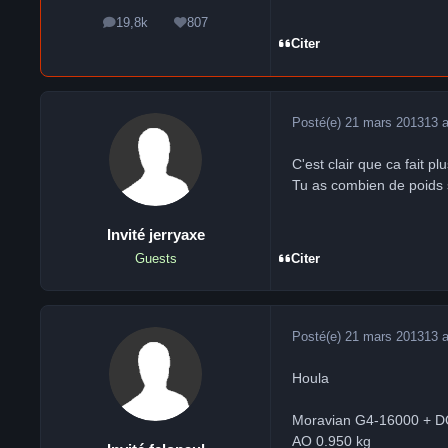
19,8k
807
messages
Réputation
Citer
Posté(e)
21 mars 2013
13 
C'est clair que ca fait pl
Tu as combien de poids 
Invité jerryaxe
Citer
Guests
Posté(e)
21 mars 2013
13 
Houla
Moravian G4-16000 + D
AO 0.950 kg