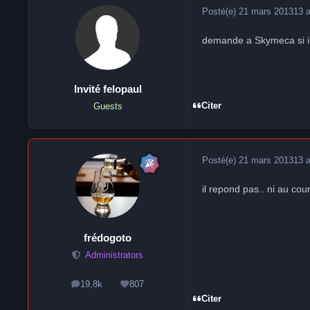
Posté(e)
21 mars 2013
13 
demande a Skymeca si il
Invité felopaul
Citer
Guests
Posté(e)
21 mars 2013
13 
il repond pas.. ni au cou
frédogoto
Administrators
19,8k
807
messages
Réputation
Citer