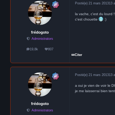
Posté(e)
21 mars 2013
13 
la vache, c'est du lourd 
c'est chouette
:)
frédogoto
Administrators
19,8k
807
messages
Réputation
Citer
Posté(e)
21 mars 2013
13 
a oui je vien de voir le
je me laisserrai bien te
frédogoto
Administrators