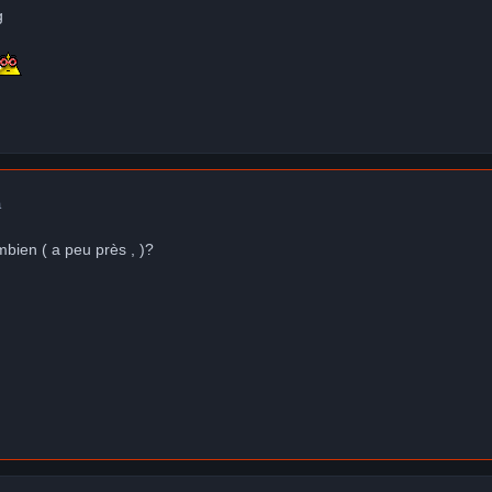
g
a
mbien ( a peu près , )?