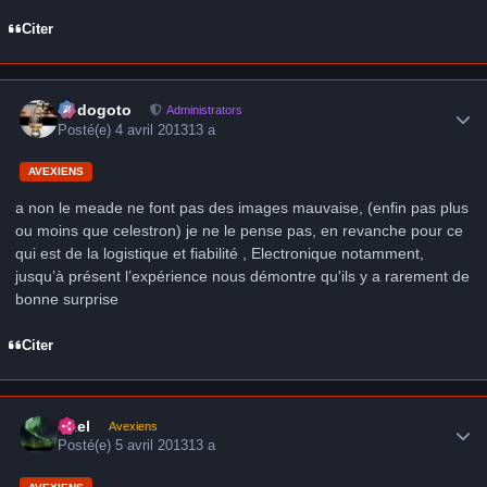
Citer
Author stats
frédogoto
Administrators
Posté(e)
4 avril 2013
13 a
AVEXIENS
a non le meade ne font pas des images mauvaise, (enfin pas plus
ou moins que celestron) je ne le pense pas, en revanche pour ce
qui est de la logistique et fiabilité , Electronique notamment,
jusqu’à présent l’expérience nous démontre qu'ils y a rarement de
bonne surprise
Citer
Author stats
Axel
Avexiens
Posté(e)
5 avril 2013
13 a