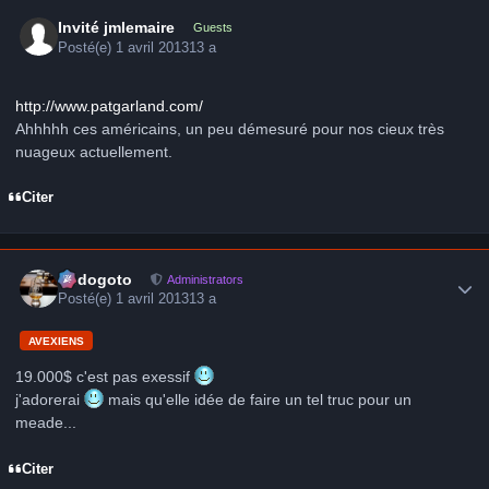
Invité jmlemaire
Guests
Posté(e)
1 avril 2013
13 a
http://www.patgarland.com/
Ahhhhh ces américains, un peu démesuré pour nos cieux très
nuageux actuellement.
Citer
Author stats
frédogoto
Administrators
Posté(e)
1 avril 2013
13 a
AVEXIENS
19.000$ c'est pas exessif
j'adorerai
mais qu'elle idée de faire un tel truc pour un
meade...
Citer