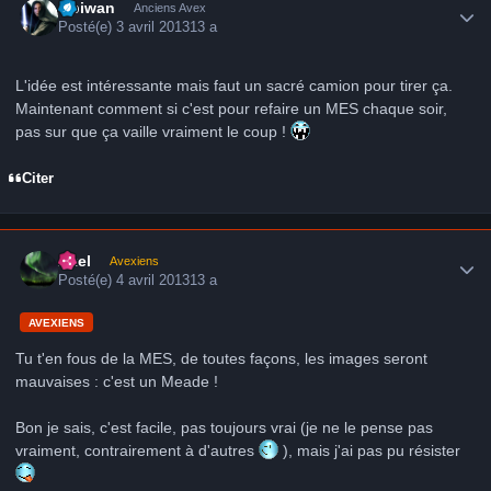
Obiwan
Anciens Avex
Posté(e)
3 avril 2013
13 a
L'idée est intéressante mais faut un sacré camion pour tirer ça.
Maintenant comment si c'est pour refaire un MES chaque soir,
pas sur que ça vaille vraiment le coup !
Citer
Author stats
Axel
Avexiens
Posté(e)
4 avril 2013
13 a
AVEXIENS
Tu t'en fous de la MES, de toutes façons, les images seront
mauvaises : c'est un Meade !
Bon je sais, c'est facile, pas toujours vrai (je ne le pense pas
vraiment, contrairement à d'autres
), mais j'ai pas pu résister