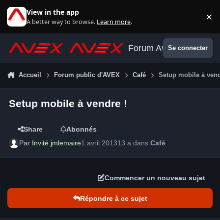
Aller au contenu
View in the app
×
Di
A better way to browse.
Learn more
.
Forum Avex
Se connecter
Accueil
Forum public d'AVEX
Café
Setup mobile à vend
Setup mobile à vendre !
Share
Abonnés
Par
Invité jmlemaire
1 avril 2013
13 a
dans
Café
Commencer un nouveau sujet
Répondre à ce sujet