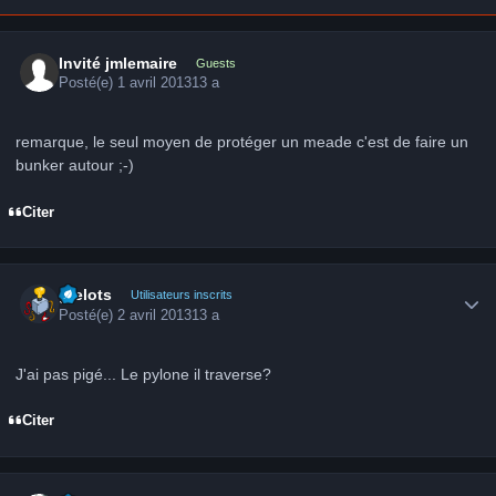
Invité jmlemaire
Guests
Posté(e)
1 avril 2013
13 a
remarque, le seul moyen de protéger un meade c'est de faire un
bunker autour ;-)
Citer
Author stats
grelots
Utilisateurs inscrits
Posté(e)
2 avril 2013
13 a
J'ai pas pigé... Le pylone il traverse?
Citer
Author stats