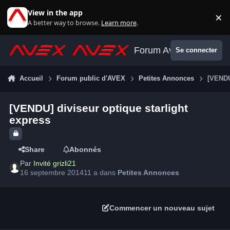
Aller au contenu
View in the app
×
Di
A better way to browse.
Learn more
.
Forum Avex
Se connecter
Accueil
Forum public d'AVEX
Petites Annonces
[VENDU
[VENDU] diviseur optique starlight
express
Share
Abonnés
Par
Invité grizli21
16 septembre 2014
11 a
dans
Petites Annonces
Commencer un nouveau sujet