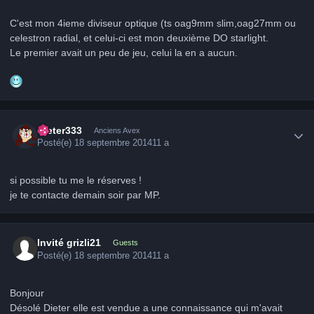
C'est mon 4ieme diviseur optique (ts oag9mm slim,oag27mm ou
celestron radial, et celui-ci est mon deuxième DO starlight.
Le premier avait un peu de jeu, celui la en a aucun.
Author stats
Dieter333
Anciens Avex
Posté(e)
18 septembre 2014
11 a
si possible tu me le réserves !
je te contacte demain soir par MP.
Invité grizli21
Guests
Posté(e)
18 septembre 2014
11 a
Bonjour
Désolé Dieter elle est vendue a une connaissance qui m'avait