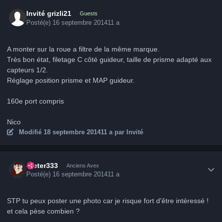
Invité grizli21
Guests
Posté(e)
16 septembre 2014
11 a
A monter sur la roue a filtre de la même marque.
Très bon état, filetage C côté guideur, taille de prisme adapté aux
capteurs 1/2.
Réglage position prisme et MAP guideur.
160e port compris
Nico
Modifié
18 septembre 2014
11 a
par Invité
Author stats
Dieter333
Anciens Avex
Posté(e)
16 septembre 2014
11 a
STP tu peux poster une photo car je risque fort d'être intéressé !
et cela pèse combien ?