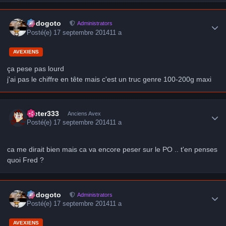
Author stats
frédogoto
Administrators
Posté(e)
17 septembre 2014
11 a
AVEXIENS
ça pese pas lourd
j'ai pas le chiffre en tête mais c'est un truc genre 100-200g maxi
Author stats
Dieter333
Anciens Avex
Posté(e)
17 septembre 2014
11 a
ca me dirait bien mais ca va encore peser sur le PO .. t'en penses
quoi Fred ?
Author stats
frédogoto
Administrators
Posté(e)
17 septembre 2014
11 a
AVEXIENS