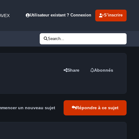
 AVEX
Utilisateur existant ? Connexion
S’inscrire
Search...
Share
Abonnés
mencer un nouveau sujet
Répondre à ce sujet