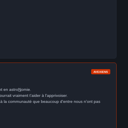
AVEXIENS
nt en astro
N
omie.
rait vraiment t'aider à l'apprivoiser.
âce à la communauté que beaucoup d'entre nous n'ont pas