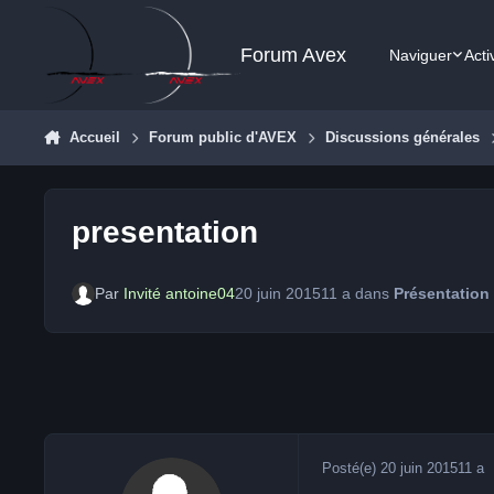
Aller au contenu
Forum Avex
Naviguer
Acti
Accueil
Forum public d'AVEX
Discussions générales
presentation
Par
Invité antoine04
20 juin 2015
11 a
dans
Présentation
Posté(e)
20 juin 2015
11 a