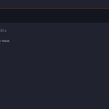
5
10 a
s nous.