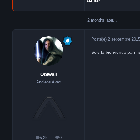
Citer
2 months later...
Posté(e)
2 septembre 201
Sois le bienvenue parmi
Obiwan
Anciens Avex
5,2k
0
messages
Réputation