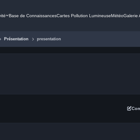
vité
Base de Connaissances
Cartes Pollution Lumineuse
Météo
Galerie
Présentation
presentation
Com