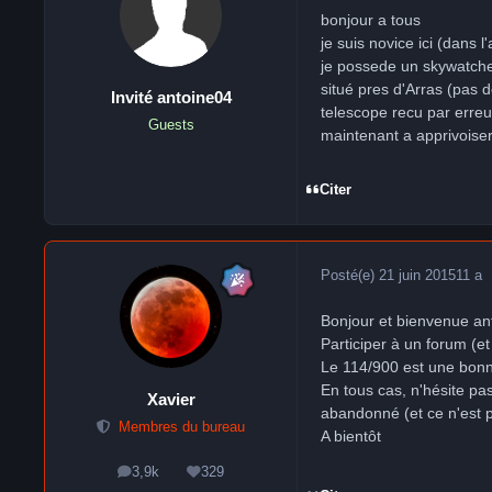
bonjour a tous
je suis novice ici (dans l'
je possede un skywatch
situé pres d'Arras (pas d
Invité antoine04
telescope recu par erreur
Guests
maintenant a apprivoise
Citer
Posté(e)
21 juin 2015
11 a
Bonjour et bienvenue an
Participer à un forum (e
Le 114/900 est une bonne
En tous cas, n'hésite pa
Xavier
abandonné (et ce n'est p
Membres du bureau
A bientôt
3,9k
329
messages
Réputation