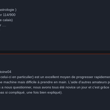
astrologie )
er 114/900
e calais)
 ....
r
toine04
t celui-ci en particulier) est un excellent moyen de progresser rapideme
 machine mais difficile à prendre en main. L'aide d'autres amateurs pour
s a nous questionner, nous avons tous été novice un jour et c'est gr
as si compliqué, une fois bien expliqué).