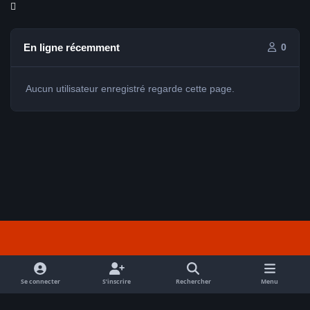
En ligne récemment
0
Aucun utilisateur enregistré regarde cette page.
Light Mode
Dark Mode
System Preference
f
a
Se connecter
S’inscrire
Rechercher
Menu
Nous contacter
Cookies
c
Tout droits réservés Avex 2026 // © Avex 2026