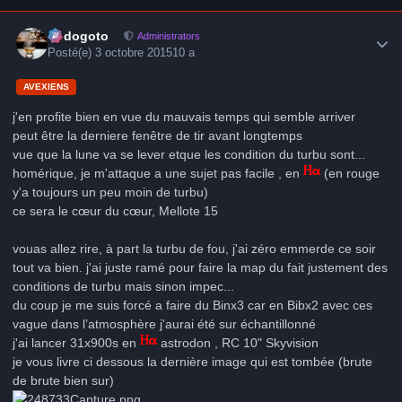
Author stats
frédogoto
Administrators
Posté(e)
3 octobre 2015
10 a
AVEXIENS
j'en profite bien en vue du mauvais temps qui semble arriver
peut être la derniere fenêtre de tir avant longtemps
vue que la lune va se lever etque les condition du turbu sont...
homérique, je m'attaque a une sujet pas facile , en
(en rouge
y'a toujours un peu moin de turbu)
ce sera le cœur du cœur, Mellote 15
vouas allez rire, à part la turbu de fou, j'ai zéro emmerde ce soir
tout va bien. j'ai juste ramé pour faire la map du fait justement des
conditions de turbu mais sinon impec...
du coup je me suis forcé a faire du Binx3 car en Bibx2 avec ces
vague dans l’atmosphère j'aurai été sur échantillonné
j'ai lancer 31x900s en
astrodon , RC 10" Skyvision
je vous livre ci dessous la dernière image qui est tombée (brute
de brute bien sur)