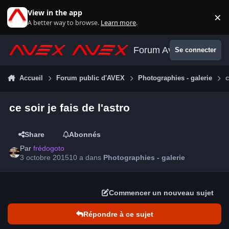
Aller au contenu
View in the app
×
Di
A better way to browse.
Learn more
.
Forum Avex
Se connecter
Accueil
Forum public d'AVEX
Photographies - galerie
c
ce soir je fais de l'astro
Share
Abonnés
Par
frédogoto
3 octobre 2015
10 a
dans
Photographies - galerie
Commencer un nouveau sujet
Répondre à ce sujet