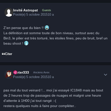
Invité Astropat
Guests
Posté(e)
5 octobre 2015
10 a
Z'en pense que du bien !!
La définition est somme toute de bon niveau, surtout avec du
Bin3, le pilier est très torturé, les étoiles fines, peu de bruit, bref un
beau shoot !
Citer
Author stats
Dieter333
Anciens Avex
Posté(e)
5 octobre 2015
10 a
pas mal du tout veinard !... moi j'ai essayé IC1848 mais au bout
de 2 heures trop de passages de nuages et malgré une heure
d'attente à 1H00 j'ai tout rangé :-(
restera quelques nuits à faire pour compléter..