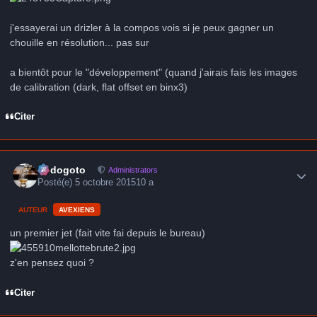
j'essayerai un drizler à la compos vois si je peux gagner un
chouille en résolution... pas sur
a bientôt pour le "développement" (quand j'airais fais les images
de calibration (dark, flat offset en binx3)
Citer
Author stats
frédogoto
Administrators
Posté(e)
5 octobre 2015
10 a
AUTEUR
AVEXIENS
un premier jet (fait vite fai depuis le bureau)
z'en pensez quoi ?
Citer