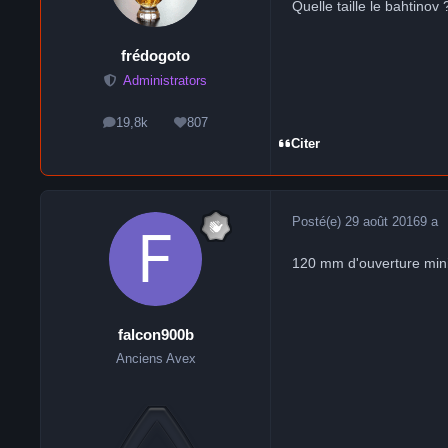
Quelle taille le bahtinov 
frédogoto
Administrators
19,8k
807
messages
Réputation
Citer
Posté(e)
29 août 2016
9 a
120 mm d'ouverture min
falcon900b
Anciens Avex