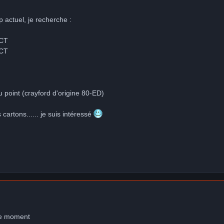
 actuel, je recherche :
SCT
SCT
u point (crayford d'origine 80-ED)
cartons...... je suis intéressé
 le moment