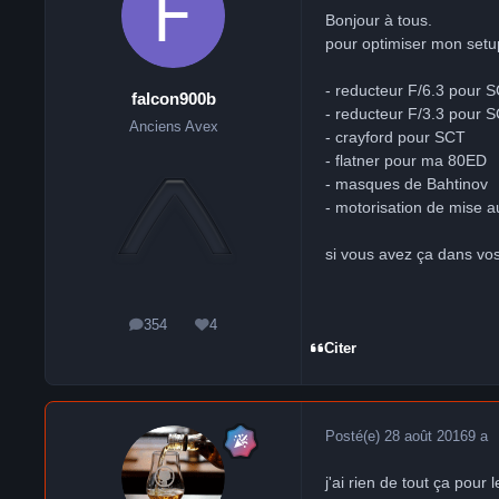
Bonjour à tous.
pour optimiser mon setup
- reducteur F/6.3 pour 
falcon900b
- reducteur F/3.3 pour 
Anciens Avex
- crayford pour SCT
- flatner pour ma 80ED
- masques de Bahtinov
- motorisation de mise a
si vous avez ça dans vos 
354
4
messages
Réputation
Citer
Posté(e)
28 août 2016
9 a
j'ai rien de tout ça pour