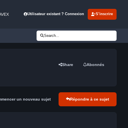
 AVEX
Utilisateur existant ? Connexion
S’inscrire
Search...
Share
Abonnés
mencer un nouveau sujet
Répondre à ce sujet