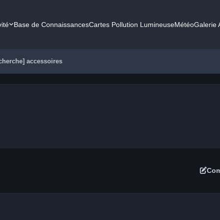
vité
Base de Connaissances
Cartes Pollution Lumineuse
Météo
Galerie
echerche] accessoires
Com