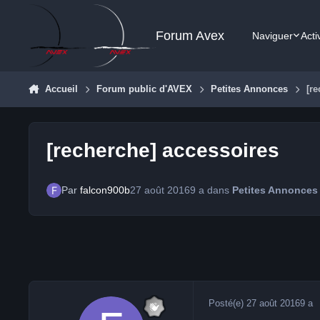
Aller au contenu
Forum Avex
Naviguer
Acti
Accueil
Forum public d'AVEX
Petites Annonces
[r
[recherche] accessoires
Par
falcon900b
27 août 2016
9 a
dans
Petites Annonces
Posté(e)
27 août 2016
9 a