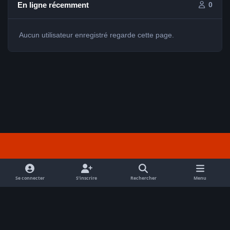
En ligne récemment
0
Aucun utilisateur enregistré regarde cette page.
Light Mode
Dark Mode
System Preference
f
a
Se connecter
S’inscrire
Rechercher
Menu
Nous contacter
Cookies
c
Tout droits réservés Avex 2026 // © Avex 2026
e
Powered by
Invision Community
b
o