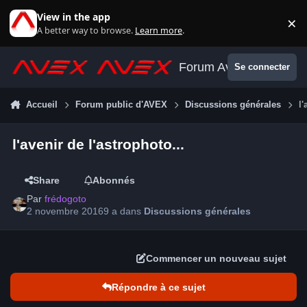
Aller au contenu
View in the app
×
Di
A better way to browse.
Learn more
.
Forum Avex
Se connecter
Accueil
Forum public d'AVEX
Discussions générales
l'
l'avenir de l'astrophoto...
Share
Abonnés
Par
frédogoto
2 novembre 2016
9 a
dans
Discussions générales
Commencer un nouveau sujet
Répondre à ce sujet