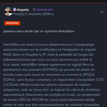
Author stats
frédogoto
Administrators
Posté(e)
2 novembre 2016
9 a
AVEXIENS
passera sans doute par un systeme Astropibox
AstroPiBox est avant tout une plateforme pour l'autoguidage
autonome basée sur la modification et l'intégration du logiciel
PhD2 dans un Raspberry PI, mais le potentiel de l'engin est
tellement énorme que nous ne nous sommes pas arrêté là.
A ce stade, AstroPiBox intègre également un logiciel libre de
planétarium très puissant (KSTARS) qui permet de piloter en
remote à peu près toute les montures su commerce (RS232,
EQMod, sans fil pour certaines), un logiciel libre d'acquisition CCD
(CCDCiel) offrant toutes les options classiques de capture
(séquence, aide au focus etc), un logiciel de calcul de résolution
astrométrique (Astrometry.net compilé en local), un gestionnaire
de drivers INDI (le ASCOM de Linux) particulièrement simple
stable et avec une liste impressionnante de matériel compatible,