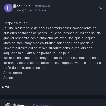
Author stats
falcon900b
Anciens Avex
Posté(e)
18 juin 2017
9 a
Bonjour à tous !
j'ai une bibliothèque de darks et offsets assez conséquente de
plusieurs centaines de poses... et je soupçonne au vu des soucis
que j'ai rencontré lors d'empilements avec DSS que quelques
unes de mes images de calibration soient polluées par de la
lumière parasite qui se serait introduite dans la ccd lors des
acquisitions qui ont eues parfois lieu de jour.
existe t'il un script ou un moyen... de faire une estimation d'un lot
de darks / offsets afin de détecter les images déviantes, un peu à
l'idée du subframe selector.
Amicalement
Adrien
Citer
Author stats
frédogoto
Administrators