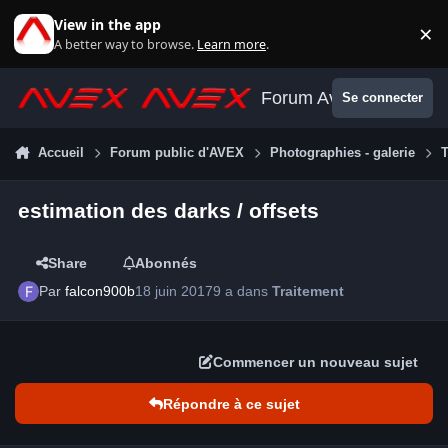
Aller au contenu
View in the app
×
Di
A better way to browse.
Learn more
.
Forum Avex
Se connecter
Accueil
Forum public d'AVEX
Photographies - galerie
T
estimation des darks / offsets
Share
Abonnés
Par
falcon900b
18 juin 2017
9 a
dans
Traitement
Commencer un nouveau sujet
Répondre à ce sujet