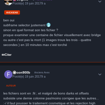
Posté(e)
19 juin 2017
9 a
AVEXIENS
ben oui
subframe selector justement
sinon en quel format son tes fichier ?
prsque examiner une centaine de fichier visuellement avec bridge
ou autre c'est pas la mort (1 images trous les trois - quattre
secondes ) en 10 minutes max c'est torché
Citer
Author stats
falcon900b
Anciens Avex
Posté(e)
19 juin 2017
9 a
AUTEUR
les fichiers sont en .fit ; et malgré de bons darks et offsets
subsiste une demie colonne pas/moins corrigee que les autres...
:-/ il faut pousser le traitement cosmetique et les rejection high