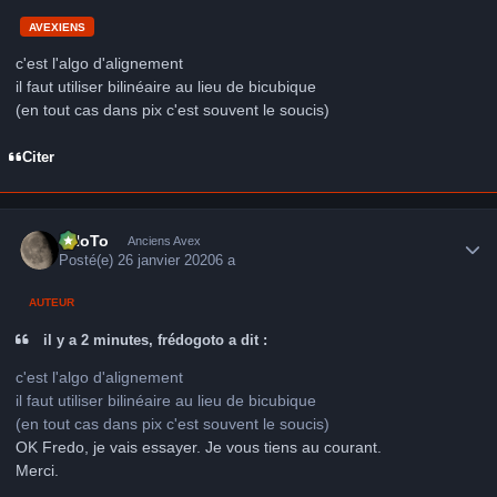
AVEXIENS
c'est l'algo d'alignement
il faut utiliser bilinéaire au lieu de bicubique
(en tout cas dans pix c'est souvent le soucis)
Citer
Author stats
FHoTo
Anciens Avex
Posté(e)
26 janvier 2020
6 a
AUTEUR
il y a 2 minutes, frédogoto a dit :
c'est l'algo d'alignement
il faut utiliser bilinéaire au lieu de bicubique
(en tout cas dans pix c'est souvent le soucis)
OK Fredo, je vais essayer. Je vous tiens au courant.
Merci.