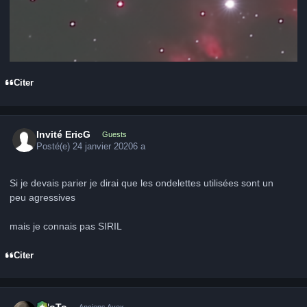
Citer
Invité EricG
Guests
Posté(e)
24 janvier 2020
6 a
Si je devais parier je dirai que les ondelettes utilisées sont un
peu agressives
mais je connais pas SIRIL
Citer
Author stats
FHoTo
Anciens Avex