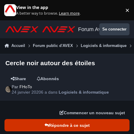
Aller au contenu
View in the app
×
Di
A better way to browse.
Learn more
.
Forum Avex
Se connecter
Accueil
Forum public d'AVEX
Logiciels & informatique
Cercle noir autour des étoiles
Share
Abonnés
Par
FHoTo
24 janvier 2020
6 a
dans
Logiciels & informatique
Commencer un nouveau sujet
Répondre à ce sujet