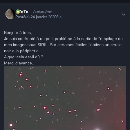
Author stats
FHoTo
Anciens Avex
Posté(e)
24 janvier 2020
6 a
Bonjour à tous,
Je suis confronté à un petit problème à la sortie de l'empilage de
mes images sous SIRIL. Sur certaines étoiles j'obtiens un cercle
noir à la périphérie.
A quoi cela est-il dû ?
Merci d'avance..