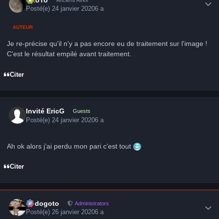
Posté(e)
24 janvier 2020
6 a
AUTEUR
Je re-précise qu'il n'y a pas encore eu de traitement sur l'image !
C'est le résultat empilé avant traitement.
Citer
Invité EricG
Guests
Posté(e)
24 janvier 2020
6 a
Ah ok alors j’ai perdu mon pari c’est tout
Citer
Author stats
frédogoto
Administrators
Posté(e)
26 janvier 2020
6 a