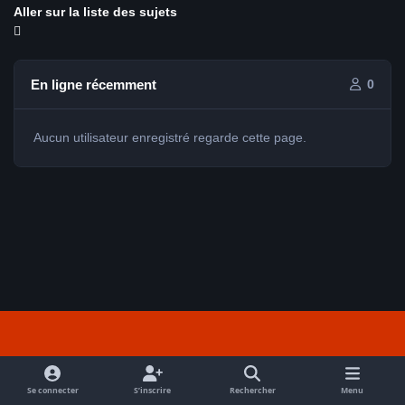
Aller sur la liste des sujets
En ligne récemment
0
Aucun utilisateur enregistré regarde cette page.
Light Mode
Dark Mode
System Preference
f
a
Se connecter
S’inscrire
Rechercher
Menu
Nous contacter
Cookies