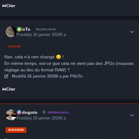
Citer
Author stats
FHoTo
Anciens Avex
Posté(e)
26 janvier 2020
6 a
AUTEUR
Nan, cela n'a rien changé
😞
!
En même temps, est-ce que cela ne vient pas des JPGs (mauvais
réglage au lieu du format RAW) ?
Modifié
26 janvier 2020
6 a
par FHoTo
Citer
Author stats
frédogoto
Administrators
Posté(e)
29 janvier 2020
6 a
AVEXIENS