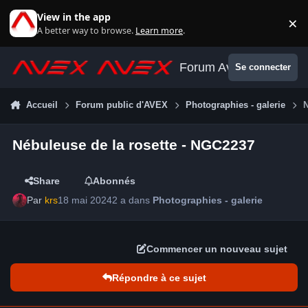
Aller au contenu
View in the app
×
Di
A better way to browse.
Learn more
.
Forum Avex
Se connecter
Accueil
Forum public d'AVEX
Photographies - galerie
N
Nébuleuse de la rosette - NGC2237
Share
Abonnés
Par
krs
18 mai 2024
2 a
dans
Photographies - galerie
Commencer un nouveau sujet
Répondre à ce sujet