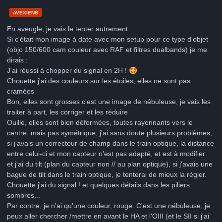
AVEXIENS
En aveugle, je vais le tenter autrement
:
Si c'était mon image à date avec mon setup pour ce type d'objet
(objo 150/600 cam couleur avec RAF et filtres dualbands) je me
dirais
:
J'ai réussi à chopper du signal en 2H !
🤩
Chouette j'ai des couleurs sur les étoiles, elles ne sont pas
cramées
Bon, elles sont grosses c'est une image de nébuleuse, je vais les
traiter à part, les corriger et les réduire
Ouille, elles sont bien déformées, toutes rayonnants vers le
centre, mais pas symétrique, j'ai sans doute plusieurs problèmes,
si j'avais un correcteur de champ dans le train optique, la distance
entre celui-ci et mon capteur n'est pas adapté, et est à modifier
et j'ai du tilt (plan du capteur non // au plan optique), si j'avais une
bague de tilt dans le train optique, je tenterai de mieux la régler.
Chouette j'ai du signal ! et quelques détails dans les piliers
sombres...
Par contre, je n'ai qu'une couleur, rouge. C'est une nébuleuse, je
peux aller chercher /mettre en avant le HA et l'OIII (et le SII si j'ai