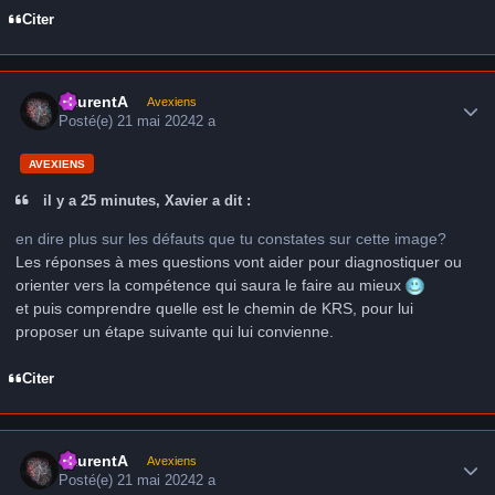
Citer
Author stats
LaurentA
Avexiens
Posté(e)
21 mai 2024
2 a
AVEXIENS
il y a 25 minutes, Xavier a dit :
en dire plus sur les défauts que tu constates sur cette image?
Les réponses à mes questions vont aider pour diagnostiquer ou
orienter vers la compétence qui saura le faire au mieux
et puis comprendre quelle est le chemin de KRS, pour lui
proposer un étape suivante qui lui convienne.
Citer
Author stats
LaurentA
Avexiens
Posté(e)
21 mai 2024
2 a