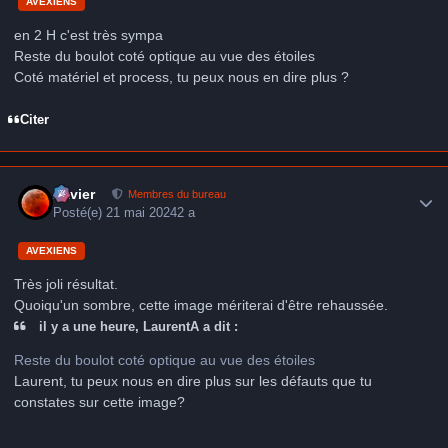
AVEXIENS
en 2 H c'est très sympa
Reste du boulot coté optique au vue des étoiles
Coté matériel et process, tu peux nous en dire plus ?
Citer
Author stats
Xavier
Membres du bureau
Posté(e)
21 mai 2024
2 a
AVEXIENS
Très joli résultat.
Quoiqu'un sombre, cette image mériterai d'être rehaussée.
il y a une heure, LaurentA a dit :
Reste du boulot coté optique au vue des étoiles
Laurent, tu peux nous en dire plus sur les défauts que tu
constates sur cette image?