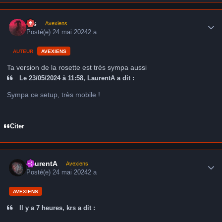
Author stats
krs
Avexiens
Posté(e)
24 mai 2024
2 a
AUTEUR
AVEXIENS
Ta version de la rosette est très sympa aussi
Le 23/05/2024 à 11:58, LaurentA a dit :
Sympa ce setup, très mobile !
Citer
Author stats
LaurentA
Avexiens
Posté(e)
24 mai 2024
2 a
AVEXIENS
Il y a 7 heures, krs a dit :