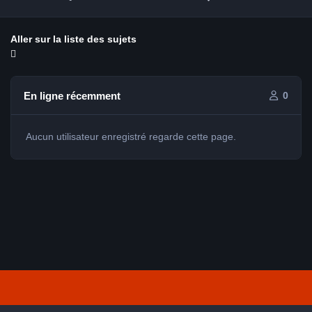
Aller sur la liste des sujets
En ligne récemment
0
Aucun utilisateur enregistré regarde cette page.
Light Mode
Dark Mode
System Preference