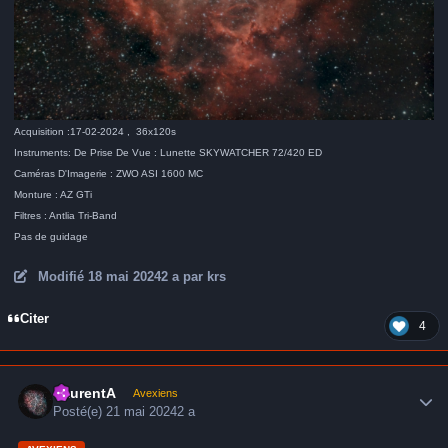
Acquisition :17-02-2024 , 36x120s
Instruments: De Prise De Vue : Lunette SKYWATCHER 72/420 ED
Caméras D'Imagerie : ZWO ASI 1600 MC
Monture : AZ GTi
Filtres : Antlia Tri-Band
Pas de guidage
Modifié
18 mai 2024
2 a
par krs
Citer
4
Author stats
LaurentA
Avexiens
Posté(e)
21 mai 2024
2 a