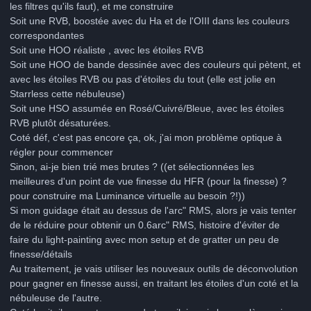
les filtres qu'ils faut), et me construire
Soit une RVB, boostée avec du Ha et de l'OIII dans les couleurs
correspondantes
Soit une HOO réaliste , avec les étoiles RVB
Soit une HOO de bande dessinée avec des couleurs qui pètent, et
avec les étoiles RVB ou pas d'étoiles du tout (elle est jolie en
Starrless cette nébuleuse)
Soit une HSO assumée en Rosé/Cuivré/Bleue, avec les étoiles
RVB plutôt désaturées.
Coté déf, c'est pas encore ça, ok, j'ai mon problème optique à
régler pour commencer
Sinon, ai-je bien trié mes brutes ? ((et sélectionnées les
meilleures d'un point de vue finesse du HFR (pour la finesse) ?
pour construire ma Luminance virtuelle au besoin ?!))
Si mon guidage était au dessus de l'arc" RMS, alors je vais tenter
de le réduire pour obtenir un 0.6arc" RMS, histoire d'éviter de
faire du light-painting avec mon setup et de gratter un peu de
finesse/détails
Au traitement, je vais utiliser les nouveaux outils de déconvolution
pour gagner en finesse aussi, en traitant les étoiles d'un coté et la
nébuleuse de l'autre.