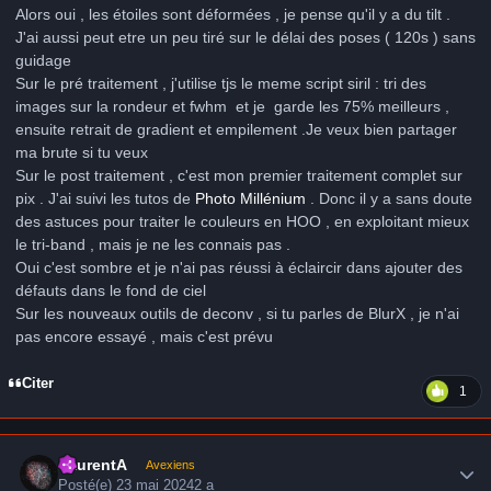
Alors oui , les étoiles sont déformées , je pense qu'il y a du tilt .
J'ai aussi peut etre un peu tiré sur le délai des poses ( 120s ) sans
guidage
Sur le pré traitement , j'utilise tjs le meme script siril : tri des
images sur la rondeur et fwhm et je garde les 75% meilleurs ,
ensuite retrait de gradient et empilement .Je veux bien partager
ma brute si tu veux
Sur le post traitement , c'est mon premier traitement complet sur
pix . J'ai suivi les tutos de
Photo Millénium
. Donc il y a sans doute
des astuces pour traiter le couleurs en HOO , en exploitant mieux
le tri-band , mais je ne les connais pas .
Oui c'est sombre et je n'ai pas réussi à éclaircir dans ajouter des
défauts dans le fond de ciel
Sur les nouveaux outils de deconv , si tu parles de BlurX , je n'ai
pas encore essayé , mais c'est prévu
Citer
1
Author stats
LaurentA
Avexiens
Posté(e)
23 mai 2024
2 a