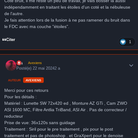
Coté bruit, il me reste un peu de travail, je vais bosser là aussi
indépendamment en traitant les étoiles d'un coté et la nébuleuse
de l'autre.
Je fais attention lors de la fusion à ne pas ramener du bruit dans
le FDC avec ma couche "étoiles".
Citer
1
Author stats
krs
Avexiens
Posté(e)
22 mai 2024
2 a
AUTEUR
AVEXIENS
Merci pour ces retours
Pour les détails :
Matériel
: Lunette SW 72x420 ed , Monture AZ GTi , Cam ZWO
ASI 1600 MC, Filtre Antlia TriBand, ASI Air . Pas de correcteur /
reducteur
Prise de vue: 36x120s
sans guidage
Traitement : Siril pour le pre traitement , pix pour le post
traitement et pas de photoshop . et GraXpert pour le denoise