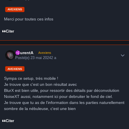
AVEXIENS
Merci pour toutes ces infos
Citer
Author stats
LaurentA
Avexiens
Posté(e)
23 mai 2024
2 a
AVEXIENS
Sympa ce setup, très mobile !
Je trouve que c'est un bon résultat avec
BlurX est bien utile, pour ressortir des détails par déconvolution
NoiseXT aussi, notamment ici pour debruiter le fond de ciel.
Je trouve que tu as de l'information dans les parties naturellement
sombre de la nébuleuse, c'est une bien
Citer