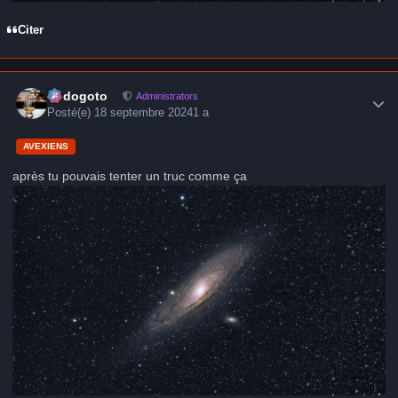
Citer
Author stats
frédogoto
Administrators
Posté(e)
18 septembre 2024
1 a
AVEXIENS
après tu pouvais tenter un truc comme ça