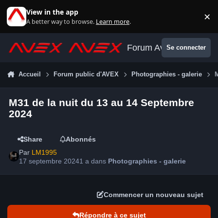
Aller au contenu
View in the app
×
Di
A better way to browse.
Learn more
.
Forum Avex
Se connecter
Accueil
Forum public d'AVEX
Photographies - galerie
M
M31 de la nuit du 13 au 14 Septembre
2024
Share
Abonnés
Par
LM1995
17 septembre 2024
1 a
dans
Photographies - galerie
Commencer un nouveau sujet
Répondre à ce sujet