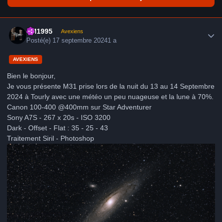
Author stats
LM1995
Avexiens
Posté(e)
17 septembre 2024
1 a
AVEXIENS
Bien le bonjour,
Je vous présente M31 prise lors de la nuit du 13 au 14 Septembre
2024 à Tourly avec une météo un peu nuageuse et la lune à 70%.
Canon 100-400 @400mm sur Star Adventurer
Sony A7S - 267 x 20s - ISO 3200
Dark - Offset - Flat : 35 - 25 - 43
Traitement Siril - Photoshop