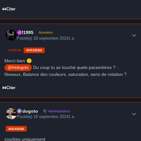
Citer
Author stats
LM1995
Avexiens
Posté(e)
18 septembre 2024
1 a
AUTEUR
AVEXIENS
Merci bien
🙂
Du coup tu as touché quels paramètres ? :
@frédogoto
Niveaux, Balance des couleurs, saturation, sens de rotation ?
Citer
Author stats
frédogoto
Administrators
Posté(e)
18 septembre 2024
1 a
AVEXIENS
courbes uniquement