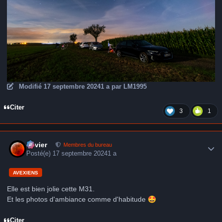
Modifié
17 septembre 2024
1 a
par LM1995
Citer
3
1
Author stats
Xavier
Membres du bureau
Posté(e)
17 septembre 2024
1 a
AVEXIENS
Elle est bien jolie cette M31.
Et les photos d'ambiance comme d'habitude
🤩
Citer