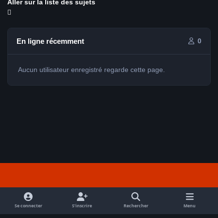
Aller sur la liste des sujets
En ligne récemment
0
Aucun utilisateur enregistré regarde cette page.
Light Mode
Dark Mode
System Preference
f
a
Se connecter
S’inscrire
Rechercher
Menu
Nous contacter
Cookies
c