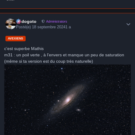
Author stats
frédogoto
Administrators
Posté(e)
18 septembre 2024
1 a
AVEXIENS
c'est superbe Mathis
m31 : un poil verte , à l'envers et manque un peu de saturation
(même si ta version est du coup très naturelle)