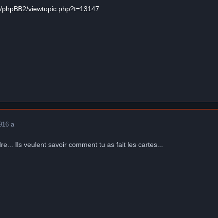
m/phpBB2/viewtopic.php?t=13147
9
16 a
e... Ils veulent savoir comment tu as fait les cartes...