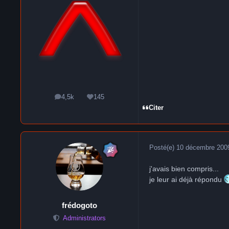
4,5k
145
messages
Réputation
Citer
Posté(e)
10 décembre 200
j'avais bien compris...
je leur ai déjà répondu
frédogoto
Administrators