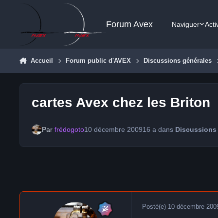
Aller au contenu
Forum Avex
Naviguer
Acti
Accueil
Forum public d'AVEX
Discussions générales
cartes Avex chez les Briton
Par
frédogoto
10 décembre 2009
16 a
dans
Discussions
Posté(e)
10 décembre 200