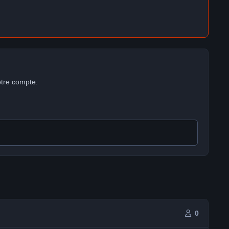
otre compte.
0