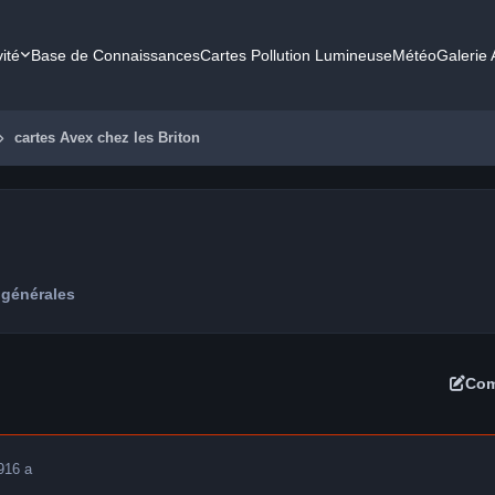
vité
Base de Connaissances
Cartes Pollution Lumineuse
Météo
Galerie
cartes Avex chez les Briton
 générales
Com
9
16 a