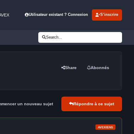
 AVEX
Utilisateur existant ? Connexion
S’inscrire
Search...
Share
Abonnés
mencer un nouveau sujet
Répondre à ce sujet
AVEXIENS