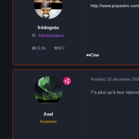
http://www.popastro.co
frédogoto
Administrators
19,8k
807
messages
Réputation
Citer
Posté(e)
10 décembre 200
Y'a plus qu'à leur répondr
Axel
Avexiens