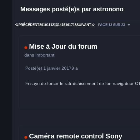
Messages posté(e)s par astronono
PREMIÈRE PAGE
DERNIÈRE PAGE
PRÉCÉDENT
8
9
10
11
12
13
14
15
16
17
18
SUIVANT
PAGE 13 SUR 23
Mise à Jour du forum
dans
Important
Posté(e)
1 janvier 2017
9 a
Essaye de forcer le rafraîchissement de ton navigateur C
Caméra remote control Sony