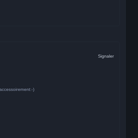
Signaler
s accessoirement:-)