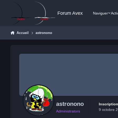
Aller au contenu
Forum Avex
Naviguer
Acti
Accueil
astronono
astronono
Inscriptio
9 octobre 
Administrators