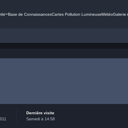
vité
Base de Connaissances
Cartes Pollution Lumineuse
Météo
Galerie
n
Dernière visite
2011
Samedi à 14:58