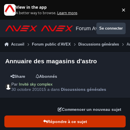
Aller au contenu
View in the app
×
Di
A better way to browse.
Learn more
.
Forum Avex
Se connecter
Accueil
Forum public d'AVEX
Discussions générales
A
Annuaire des magasins d'astro
Share
Abonnés
Par
Invité sky complex
30 octobre 2010
15 a
dans
Discussions générales
Commencer un nouveau sujet
Répondre à ce sujet