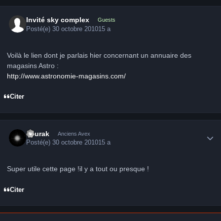
Invité sky complex
Guests
Posté(e)
30 octobre 2010
15 a
Voilà le lien dont je parlais hier concernant un annuaire des
magasins Astro :
http://www.astronomie-magasins.com/
Citer
Author stats
Zaurak
Anciens Avex
Posté(e)
30 octobre 2010
15 a
Super utile cette page !il y a tout ou presque !
Citer
Author stats