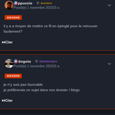
peppuccio
Avexiens
Posté(e)
1 novembre 2010
15 a
AVEXIENS
il y a a moyen de mettre ce fil en épinglé pour le retrouver
facilement?
Citer
Author stats
frédogoto
Administrators
Posté(e)
1 novembre 2010
15 a
AVEXIENS
je n'y suis pas favorable
je préférerais un sujet dans nos dossier / blogs
Citer