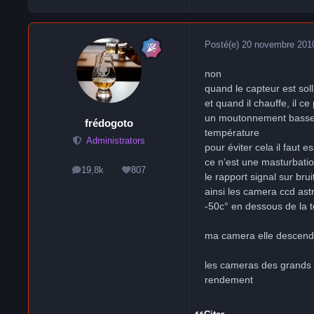
Posté(e)
20 novembre 201
non
quand le capteur est solli
et quand il chauffe, il c
un moutonnement basse f
frédogoto
température
Administrators
pour éviter cela il faut 
ce n’est une masturbation
19,8k
807
messages
Réputation
le rapport signal sur bru
ainsi les camera ccd ast
-50c° en dessous de la 
ma camera elle descend
les cameras des grands o
rendement