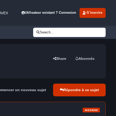
 AVEX
Utilisateur existant ? Connexion
S’inscrire
Search...
Share
Abonnés
mencer un nouveau sujet
Répondre à ce sujet
AVEXIENS