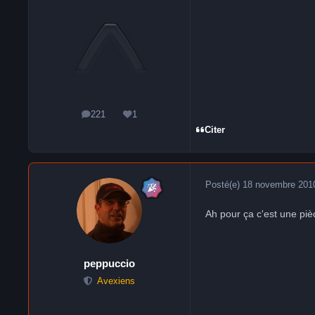
221
1
messages
Réputation
Citer
Posté(e)
18 novembre 201
Ah pour ça c'est une pi
peppuccio
Avexiens