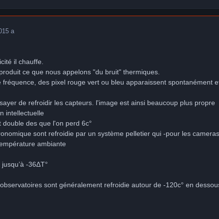
0
15 a
cité il chauffe.
e produit ce que nous appelons "du bruit" thermiques.
réquence, des pixel rouge vert ou bleu apparaissent spontanément et 
essayer de refroidir les capteurs. l'image est ainsi beaucoup plus propre
 intellectuelle
it double des que l'on perd 6c°
ronomique sont refroidie par un système pelletier qui -pour les camer
température ambiante
 jusqu’à -36ΔT°
bservatoires sont généralement refroidie autour de -120c° en dessous 