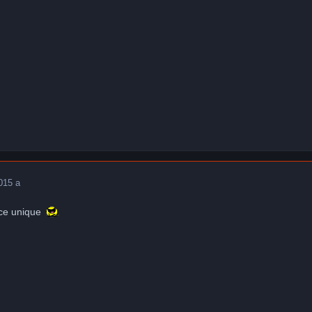
0
15 a
èce unique