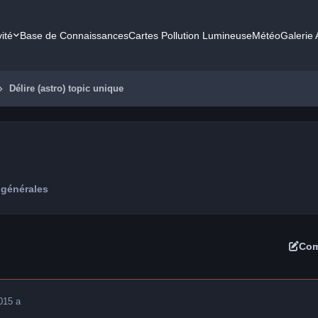
vité
Base de Connaissances
Cartes Pollution Lumineuse
Météo
Galerie
Délire (astro) topic unique
 générales
Com
0
15 a