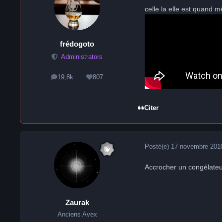
celle la elle est quand 
frédogoto
Administrators
19,8k
807
messages
Réputation
Citer
Posté(e)
17 novembre 201
Accrocher un congélateur
Zaurak
Anciens Avex