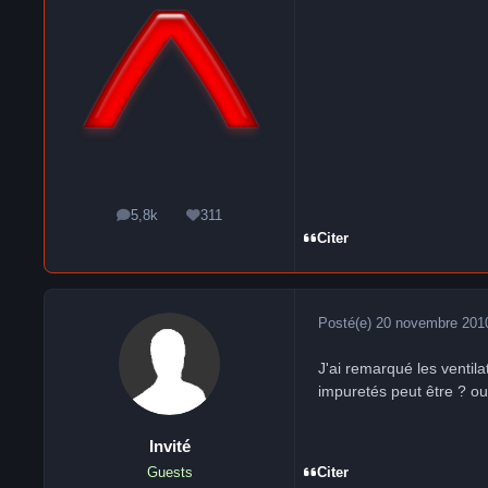
5,8k
311
messages
Réputation
Citer
Posté(e)
20 novembre 201
J'ai remarqué les ventila
impuretés peut être ? ou
Invité
Citer
Guests