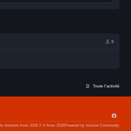
0
Toute l’activité
f
a
its réservés Avex 2026 // © Avex 2026
Powered by
Invision Community
c