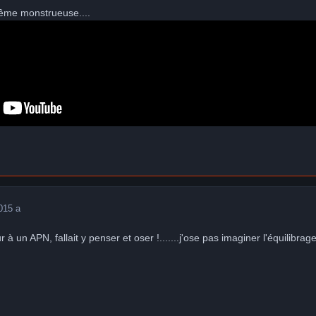
même monstrueuse....
0
15 a
 à un APN, fallait y penser et oser !.......j'ose pas imaginer l'équilib