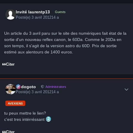
Invité laurentp13
Guests
Posté(e)
3 avril 2012
14 a
Un article du 3 avril paru sur le site des numériques fait état de la
sortie d'un nouveau reflex canon, le 60Da. Comme le 20Da en
son temps, il s'agit de la version astro du 60D. Prix de sortie
estimé aux alentours de 1400 euros.
Citer
Author stats
frédogoto
Administrators
Posté(e)
3 avril 2012
14 a
AVEXIENS
tu peux mettre le lien?
c'est tres intérréssant
Citer