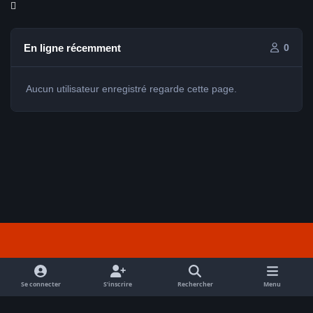
En ligne récemment
0
Aucun utilisateur enregistré regarde cette page.
Light Mode
Dark Mode
System Preference
f
a
Se connecter
S’inscrire
Rechercher
Menu
Nous contacter
Cookies
c
Tout droits réservés Avex 2026 // © Avex 2026