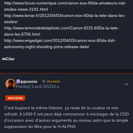
http://www.focus-numerique.com/canon-eos-60da-amateurs-ciel-
etoiles-news-3191.html
http://www.lense.fr/2012/04/03/canon-eos-60da-la-tete-dans-les-
etoiles/
http://www.lemondedelaphoto.com/Canon-EOS-60Da-la-tete-
dans-les,6756.html
http://www.engadget.com/2012/04/03/canon-eos-60da-dslr-
astronomy-night-shooting-price-release-date/
Citer
Author stats
peppuccio
Avexiens
Posté(e)
3 avril 2012
14 a
AVEXIENS
C'est toujours la même histoire. ça reste de la couleur et non
refroidi. A 1400 € ont peut déjà commencer à envisager de la CDD
d'occasion avec d'autres arguments au niveau astro que la simple
suppression du filtre pour le H-ALPHA.