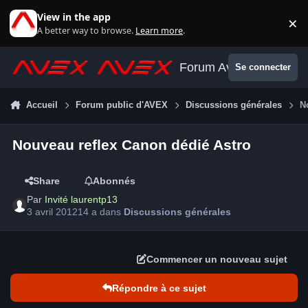
Aller au contenu
View in the app
×
Di
A better way to browse.
Learn more
.
Forum Avex
Se connecter
Accueil
Forum public d'AVEX
Discussions générales
N
Nouveau reflex Canon dédié Astro
Share
Abonnés
Par
Invité laurentp13
3 avril 2012
14 a
dans
Discussions générales
Commencer un nouveau sujet
Répondre à ce sujet