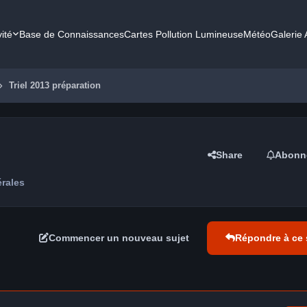
vité
Base de Connaissances
Cartes Pollution Lumineuse
Météo
Galerie
Triel 2013 préparation
Share
Abonn
rales
Commencer un nouveau sujet
Répondre à ce 