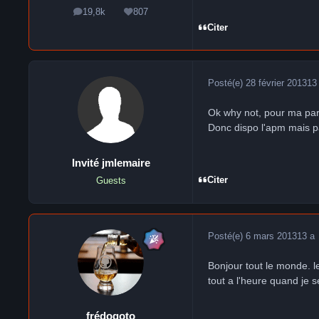
19,8k
807
messages
Réputation
Citer
Posté(e)
28 février 2013
13
Ok why not, pour ma part
Donc dispo l'apm mais p
Invité jmlemaire
Citer
Guests
Posté(e)
6 mars 2013
13 a
Bonjour tout le monde. l
tout a l'heure quand je se
frédogoto