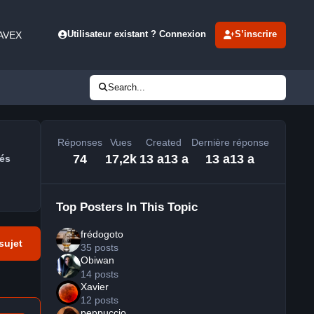
 AVEX
Utilisateur existant ? Connexion
S’inscrire
Search...
Réponses
Vues
Created
Dernière réponse
74
17,2k
13 a
13 a
13 a
13 a
és
Top Posters In This Topic
frédogoto
sujet
35 posts
Obiwan
14 posts
Xavier
12 posts
peppuccio