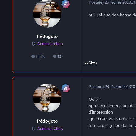
Posté(e)
25 février 2013
13
oui, j'ai que des basse de
frédogoto
Administrators
19,8k
807
messages
Réputation
Citer
Posté(e)
28 février 2013
13
Ourah
apres plusieurs jours de 
d'impression
. je le recevrais dans 4 
frédogoto
a l'occase, je les donne
Administrators