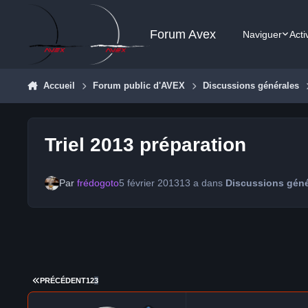
Aller au contenu
Forum Avex
Naviguer
Acti
Accueil
Forum public d'AVEX
Discussions générales
Triel 2013 préparation
Par
frédogoto
5 février 2013
13 a
dans
Discussions géné
PREMIÈRE PAGE
PRÉCÉDENT
1
2
3