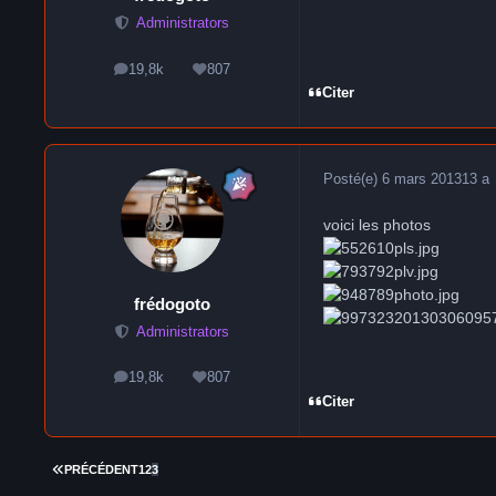
Administrators
19,8k
807
messages
Réputation
Citer
Posté(e)
6 mars 2013
13 a
voici les photos
frédogoto
Administrators
19,8k
807
messages
Réputation
Citer
PREMIÈRE PAGE
PRÉCÉDENT
1
2
3