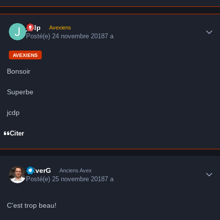
Author stats
jcdp
Avexiens
Posté(e)
24 novembre 2018
7 a
AVEXIENS
Bonsoir
Superbe
jcdp
Citer
Author stats
OliverG
Anciens Avex
Posté(e)
25 novembre 2018
7 a
C'est trop beau!