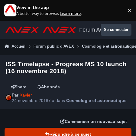
Aller au contenu
View in the app
×
Di
A better way to browse.
Learn more
.
Forum Avex
Se connecter
Accueil
Forum public d'AVEX
Cosmologie et astronautiqu
ISS Timelapse - Progress MS 10 launch
(16 novembre 2018)
Share
Abonnés
Par
Xavier
24 novembre 2018
7 a
dans
Cosmologie et astronautique
Commencer un nouveau sujet
Répondre à ce sujet