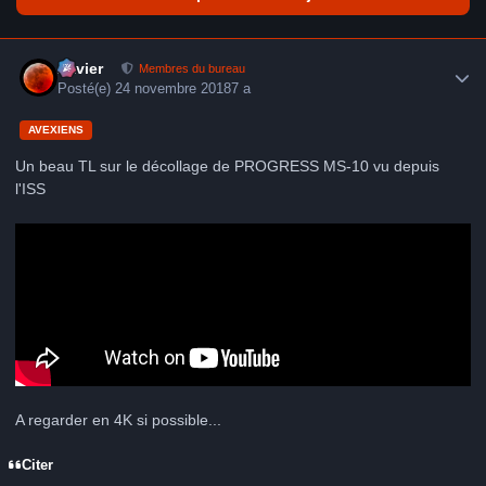
Author stats
Xavier
Membres du bureau
Posté(e)
24 novembre 2018
7 a
AVEXIENS
Un beau TL sur le décollage de PROGRESS MS-10 vu depuis
l'ISS
A regarder en 4K si possible...
Citer