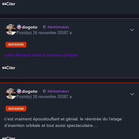
Citer
Author stats
frédogoto
Administrators
Posté(e)
26 novembre 2018
7 a
AVEXIENS
sujet déplacé dans la bonne rubrique
Citer
Author stats
frédogoto
Administrators
Posté(e)
26 novembre 2018
7 a
AVEXIENS
c'est vraiment époustouflant et génial. le réentrée du l'etage
d'insertion orbitale et tout aussi spectaculaire....
Citer