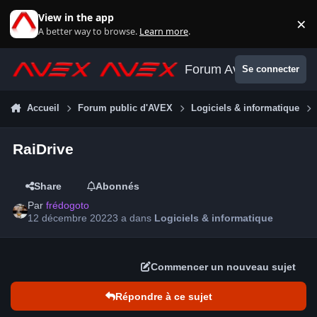
Aller au contenu
View in the app
×
Di
A better way to browse.
Learn more
.
Forum Avex
Se connecter
Accueil
Forum public d'AVEX
Logiciels & informatique
RaiDrive
Share
Abonnés
Par
frédogoto
12 décembre 2022
3 a
dans
Logiciels & informatique
Commencer un nouveau sujet
Répondre à ce sujet