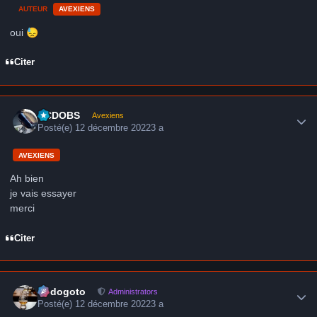
AUTEUR
AVEXIENS
oui
😓
Citer
Author stats
CCDOBS
Avexiens
Posté(e)
12 décembre 2022
3 a
AVEXIENS
Ah bien
je vais essayer
merci
Citer
Author stats
frédogoto
Administrators
Posté(e)
12 décembre 2022
3 a