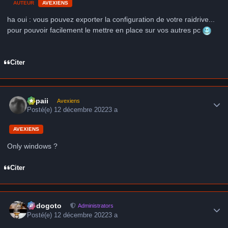
AUTEUR
AVEXIENS
ha oui
:
vous pouvez exporter la configuration de votre raidrive...
pour pouvoir facilement le mettre en place sur vos autres pc
Citer
Author stats
supaii
Avexiens
Posté(e)
12 décembre 2022
3 a
AVEXIENS
Only windows ?
Citer
Author stats
frédogoto
Administrators
Posté(e)
12 décembre 2022
3 a