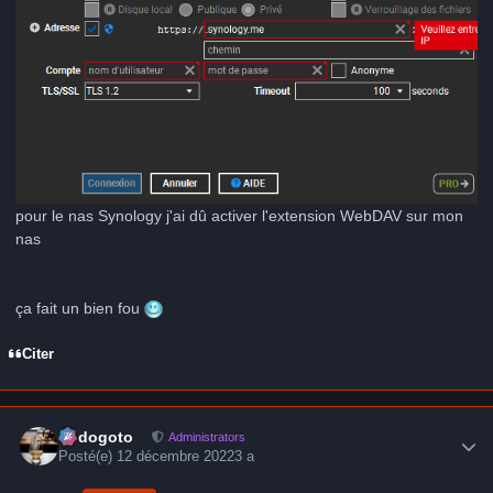
pour le nas Synology j'ai dû activer l'extension WebDAV sur mon
nas
ça fait un bien fou
Citer
Author stats
frédogoto
Administrators
Posté(e)
12 décembre 2022
3 a