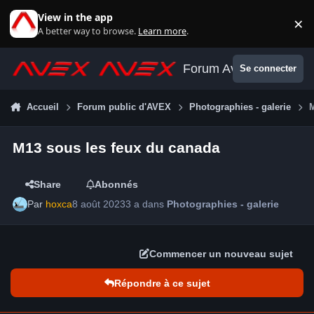
Aller au contenu
View in the app
×
Di
A better way to browse.
Learn more
.
Forum Avex
Se connecter
Accueil
Forum public d'AVEX
Photographies - galerie
M13 sous les feux du canada
Share
Abonnés
Par
hoxca
8 août 2023
3 a
dans
Photographies - galerie
Commencer un nouveau sujet
Répondre à ce sujet