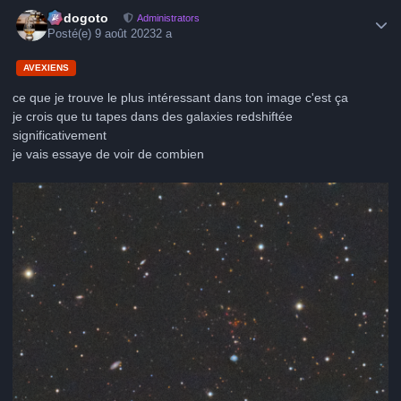
Author stats
frédogoto
Administrators
Posté(e)
9 août 2023
2 a
AVEXIENS
ce que je trouve le plus intéressant dans ton image c'est ça
je crois que tu tapes dans des galaxies redshiftée
significativement
je vais essaye de voir de combien