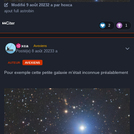
Modifié
9 août 2023
2 a
par hoxca
ajout full astrobin
Citer
2
1
Author stats
hoxca
Avexiens
Posté(e)
8 août 2023
3 a
AUTEUR
AVEXIENS
Pour exemple cette petite galaxie m'était inconnue préalablement