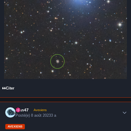
Citer
Author stats
alan47
Avexiens
Posté(e)
8 août 2023
3 a
AVEXIENS