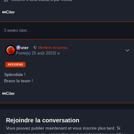
Citer
3 weeks later...
Author stats
Xavier
Membres du bureau
Posté(e)
25 août 2023
2 a
AVEXIENS
Splendide !
Bravo la team !
Citer
Rejoindre la conversation
Vous pouvez publier maintenant et vous inscrire plus tard. Si