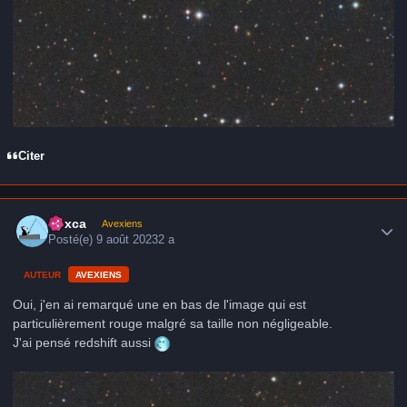
Citer
Author stats
hoxca
Avexiens
Posté(e)
9 août 2023
2 a
AUTEUR
AVEXIENS
Oui, j'en ai remarqué une en bas de l'image qui est
particulièrement rouge malgré sa taille non négligeable.
J'ai pensé redshift aussi