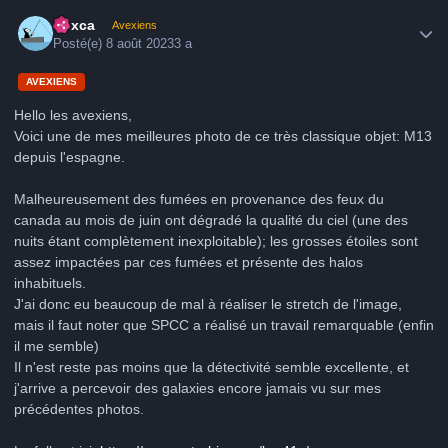
Author stats
hoxca
Avexiens
Posté(e)
8 août 2023
3 a
AVEXIENS
Hello les avexiens,
Voici une de mes meilleures photo de ce très classique objet: M13
depuis l'espagne.
Malheureusement des fumées en provenance des feux du
canada au mois de juin ont dégradé la qualité du ciel (une des
nuits étant complètement inexploitable); les grosses étoiles sont
assez impactées par ces fumées et présente des halos
inhabituels.
J'ai donc eu beaucoup de mal à réaliser le stretch de l'image,
mais il faut noter que SPCC a réalisé un travail remarquable (enfin
il me semble)
Il n'est reste pas moins que la détectivité semble excellente, et
j'arrive a percevoir des galaxies encore jamais vu sur mes
précédentes photos.