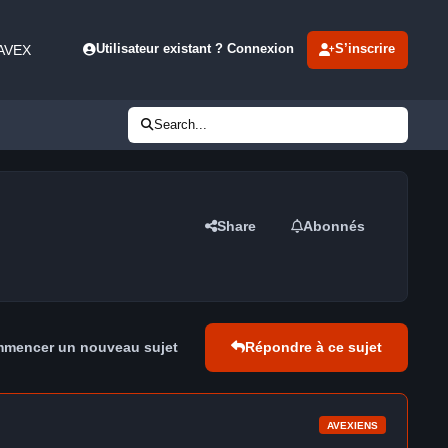
 AVEX
Utilisateur existant ? Connexion
S’inscrire
Search...
Share
Abonnés
mencer un nouveau sujet
Répondre à ce sujet
AVEXIENS