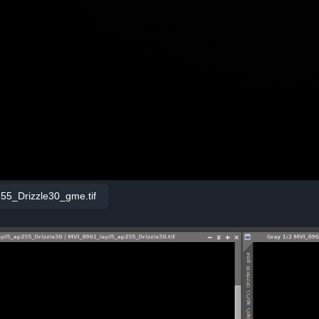
55_Drizzle30_gme.tif