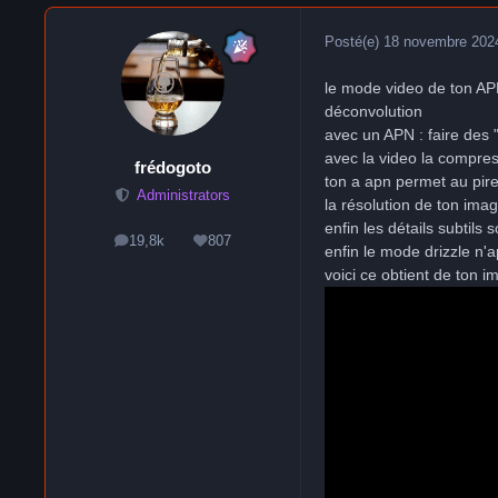
Posté(e)
18 novembre 202
le mode video de ton APN
déconvolution
avec un APN : faire des 
avec la video la compres
frédogoto
ton a apn permet au pir
Administrators
la résolution de ton ima
enfin les détails subtils
19,8k
807
messages
Réputation
enfin le mode drizzle n'
voici ce obtient de ton i