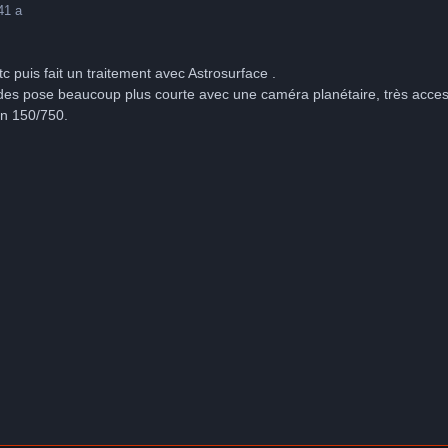
4
1 a
c puis fait un traitement avec Astrosurface .
 des pose beaucoup plus courte avec une caméra planétaire, très acce
un 150/750.