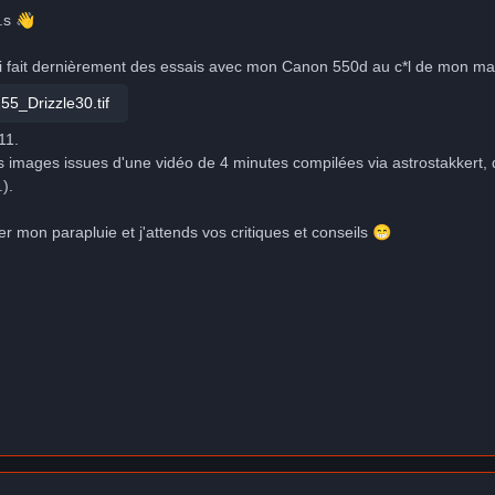
e.s
👋
j'ai fait dernièrement des essais avec mon Canon 550d au c*l de mon mak
5_Drizzle30.tif
11.
 images issues d'une vidéo de 4 minutes compilées via astrostakkert, d
).
her mon parapluie et j'attends vos critiques et conseils
😁