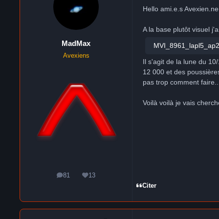
Hello ami.e.s Avexien.n
A la base plutôt visuel 
MadMax
MVI_8961_lapl5_ap25
Avexiens
Il s'agit de la lune du 10/
12 000 et des poussières
pas trop comment faire...
Voilà voilà je vais cherc
81
13
messages
Réputation
Citer