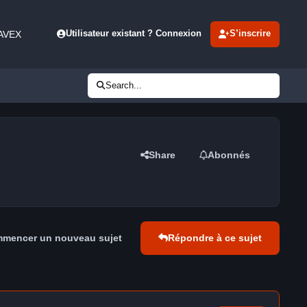
 AVEX
Utilisateur existant ? Connexion
S’inscrire
Search...
Share
Abonnés
mencer un nouveau sujet
Répondre à ce sujet