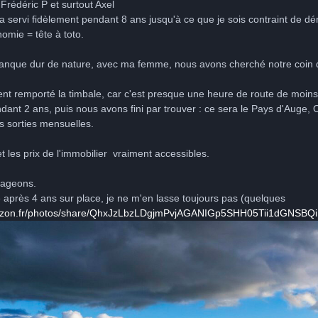
Frédéric P et surtout Axel
'a servi fidèlement pendant 8 ans jusqu'à ce que je sois contraint de dé
omie = tête à toto.
anque dur de nature, avec ma femme, nous avons cherché notre coin 
nt remporté la timbale, car c'est presque une heure de route de moins
nt 2 ans, puis nous avons fini par trouver : ce sera le Pays d'Auge, Or
s sorties mensuelles.
et les prix de l'immobilier vraiment accessibles.
nageons.
me après 4 ans sur place, je ne m'en lasse toujours pas (quelques
azon.fr/photos/share/QhxJzLbzLDgjmPvjAGANIGp5SHH05Tii1dGNSBQi