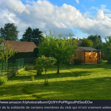
://www.amazon.fr/photos/album/QU9YrPoPRgizulPdSsoEOw
ier de la solidarité de certains membres du club qui m'ont vraiment aidé