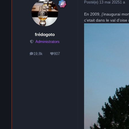
Posté(e)
13 mai 2025
1 a
En 2009, j'inaugurai mon
c'etait dans le val d'oise 
frédogoto
Administrators
19,8k
807
messages
Réputation