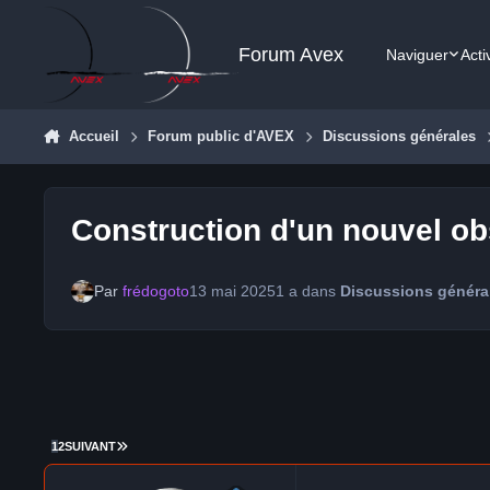
Aller au contenu
Forum Avex
Naviguer
Acti
Accueil
Forum public d'AVEX
Discussions générales
Construction d'un nouvel ob
Par
frédogoto
13 mai 2025
1 a
dans
Discussions généra
DERNIÈRE PAGE
1
2
SUIVANT