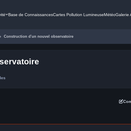
vité
Base de Connaissances
Cartes Pollution Lumineuse
Météo
Galerie
Construction d'un nouvel observatoire
servatoire
les
Com