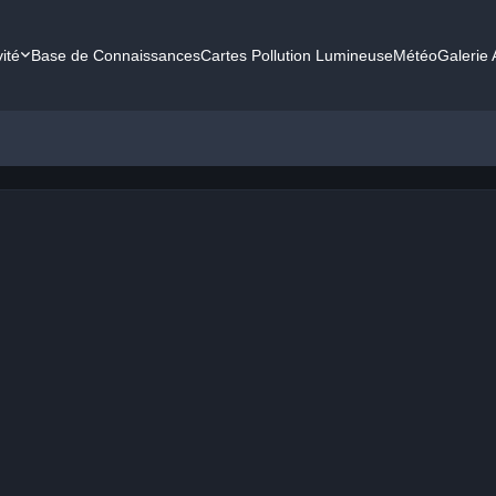
vité
Base de Connaissances
Cartes Pollution Lumineuse
Météo
Galerie