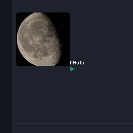
FHoTo
FHoTo
1