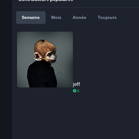
Semaine
Mois
Année
Toujours
jeff
jeff
5