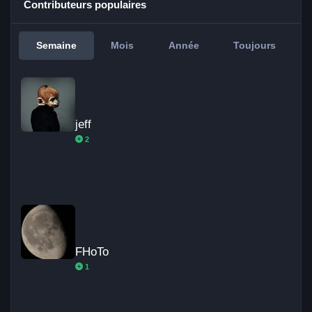
Contributeurs populaires
Semaine
Mois
Année
Toujours
jeff
jeff
2
FHoTo
FHoTo
1