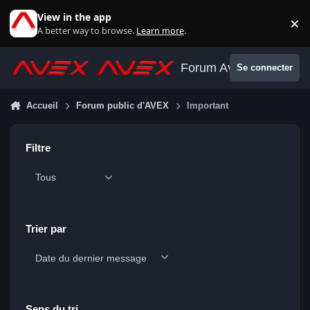
Aller au contenu
View in the app
×
Di
A better way to browse.
Learn more
.
Forum Avex
Se connecter
Accueil
Forum public d'AVEX
Important
Filtre
Trier par
Sens du tri