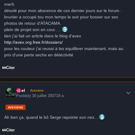
merfi.
désolé pour mon abscence de ces dernier jours sur le forum :
brunier a occupé tou mon temps le soir pour bosser sur ses
photos de retour d'ATACAMA.
plein de projet son en cour.....
tien j'ai fait un article dans le blog d'avex
http://avex.org.free.fr/dossiers/
pour les couleur j'ai reussi à les equilibrer maintenant, mais au
prix d'une perte seche en détéctivité
Citer
Author stats
Axel
Avexiens
Posté(e)
30 juillet 2007
19 a
AVEXIENS
Ah ben ça, quand le bô Serge repointe son nez...
Citer