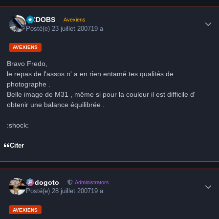
Author stats
CCDOBS
Avexiens
Posté(e)
23 juillet 2007
19 a
AVEXIENS
Bravo Fredo,
le repas de l'assos n' a en rien entamé tes qualités de
photographe .
Belle image de M31 , même si pour la couleur il est difficile d'
obtenir une balance équilibrée .
:shock:
Citer
Author stats
frédogoto
Administrators
Posté(e)
28 juillet 2007
19 a
AVEXIENS