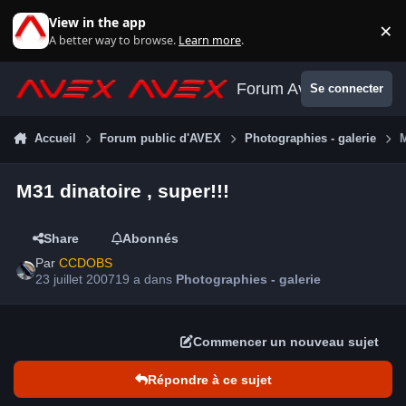
Aller au contenu
View in the app
×
Di
A better way to browse.
Learn more
.
Forum Avex
Se connecter
Accueil
Forum public d'AVEX
Photographies - galerie
M
M31 dinatoire , super!!!
Share
Abonnés
Par
CCDOBS
23 juillet 2007
19 a
dans
Photographies - galerie
Commencer un nouveau sujet
Répondre à ce sujet