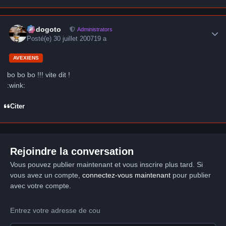
Author stats
frédogoto
Administrators
Posté(e)
30 juillet 2007
19 a
AVEXIENS
bo bo bo !!! vite dit !
:wink:
Citer
Rejoindre la conversation
Vous pouvez publier maintenant et vous inscrire plus tard. Si
vous avez un compte,
connectez-vous maintenant
pour publier
avec votre compte.