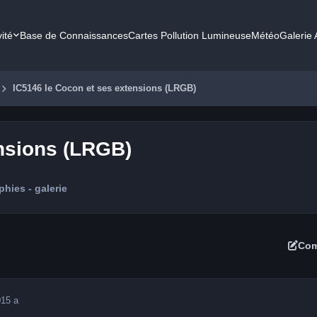
vité
Base de Connaissances
Cartes Pollution Lumineuse
Météo
Galerie
IC5146 le Cocon et ses extensions (LRGB)
ensions (LRGB)
hies - galerie
Com
0
15 a