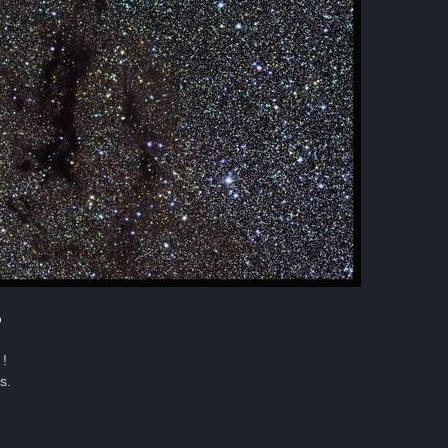
%
 !
s.