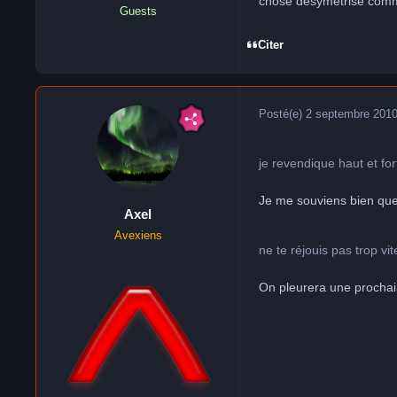
chose désymétrisé comme 
Guests
Citer
Posté(e)
2 septembre 201
je revendique haut et fo
Je me souviens bien que t
Axel
Avexiens
ne te réjouis pas trop vi
On pleurera une prochain