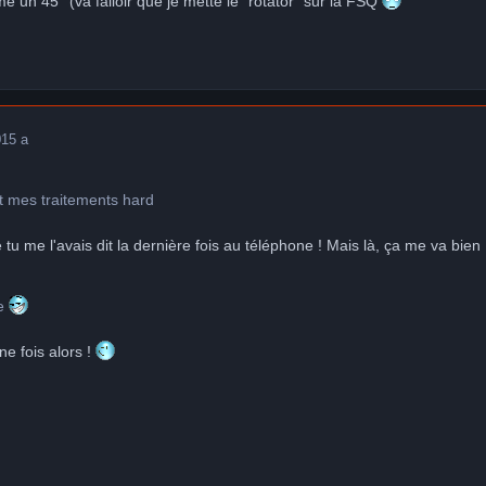
un 45° (va falloir que je mette le "rotator" sur la FSQ
0
15 a
rt mes traitements hard
u me l'avais dit la dernière fois au téléphone ! Mais là, ça me va bien 
te
e fois alors !