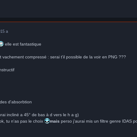
0
15 a
elle est fantastique
ont vachement compressé : serai t'il possible de la voir en PNG ???
structif
ndes d'absorbtion
rai incliné a 45° de bas à d vers le h a g)
, ok, tu n'as pas le choix
mais
perso j'aurai mis un filtre genre IDAS po