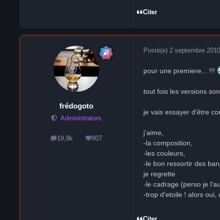
Citer
Posté(e)
2 septembre 201
pour une premiere... !!!
tout fois les versions s
frédogoto
je vais essayer d'être con
Administrators
j'aime,
19,8k
807
messages
Réputation
-la composition,
-les couleurs,
-le bon ressortir des ba
je regrette
-le cadrage (perso je l'au
-trop d'etoile ! alors oui
Citer