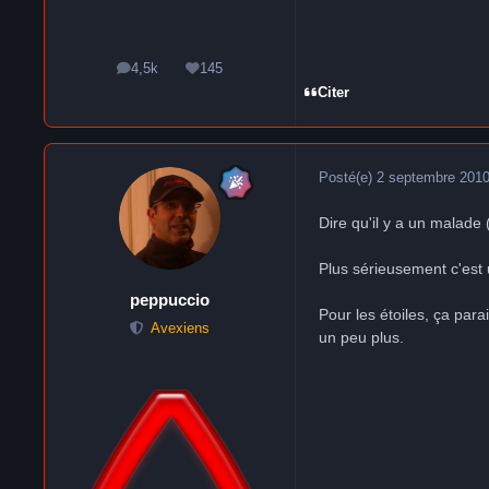
4,5k
145
messages
Réputation
Citer
Posté(e)
2 septembre 201
Dire qu'il y a un malade 
Plus sérieusement c'est 
peppuccio
Pour les étoiles, ça para
Avexiens
un peu plus.