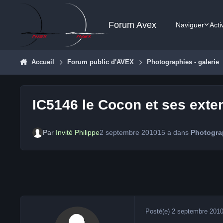
Aller au contenu
Forum Avex
Naviguer
Acti
Accueil
Forum public d'AVEX
Photographies - galerie
IC5146 le Cocon et ses ext
Par
Invité Philippe
2 septembre 2010
15 a
dans
Photograp
Posté(e)
2 septembre 201