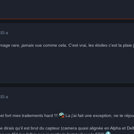
0
15 a
image rare, jamais vue comme cela. C'est vrai, les étoiles c'est la plai
0
15 a
et fort mes traitements hard !!!
La j'ai fait une exception, ne te réjo
je dirais qu'il est brut du capteur (camera quasi alignée en Alpha et De