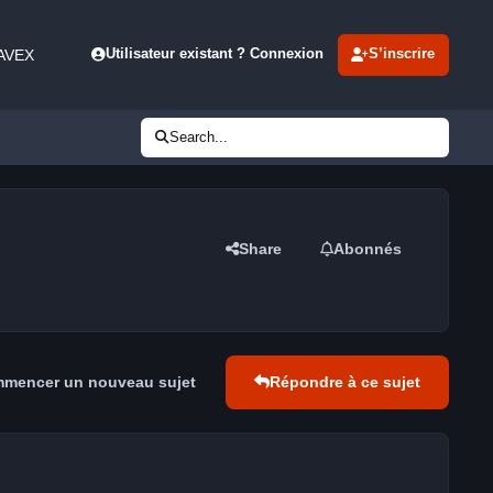
 AVEX
Utilisateur existant ? Connexion
S’inscrire
Search...
Share
Abonnés
mencer un nouveau sujet
Répondre à ce sujet