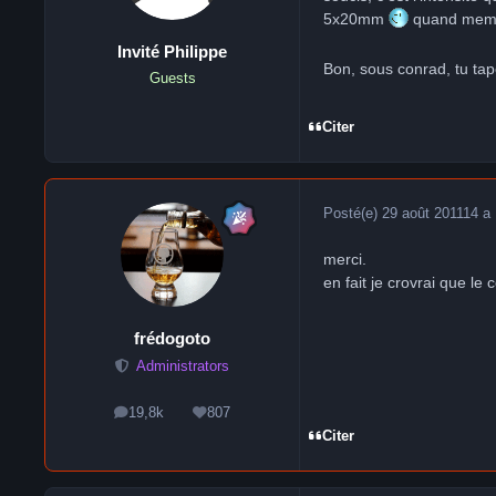
5x20mm
quand me
Invité Philippe
Bon, sous conrad, tu tap
Guests
Citer
Posté(e)
29 août 2011
14 a
merci.
en fait je crovrai que le
frédogoto
Administrators
19,8k
807
messages
Réputation
Citer