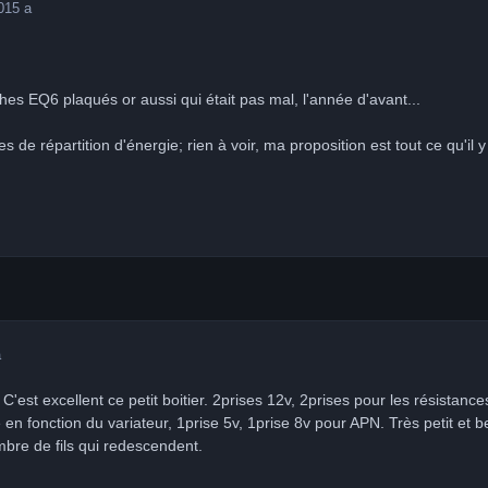
0
15 a
ches EQ6 plaqués or aussi qui était pas mal, l'année d'avant...
s de répartition d'énergie; rien à voir, ma proposition est tout ce qu'il 
a
 C'est excellent ce petit boitier. 2prises 12v, 2prises pour les résistance
 en fonction du variateur, 1prise 5v, 1prise 8v pour APN. Très petit et be
ombre de fils qui redescendent.