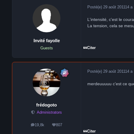
Posté(e)
29 août 2011
14 a
L'intensité, c'est le co
La tension, cela se mes
Invité fayolle
Citer
Guests
Posté(e)
29 août 2011
14 a
merdeuuuuu c'est ce qu
frédogoto
Administrators
19,8k
807
messages
Réputation
Citer