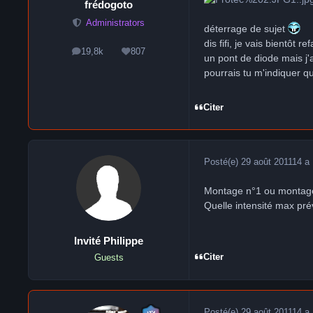
frédogoto
Administrators
déterrage de sujet
dis fifi, je vais bientôt r
19,8k
807
messages
Réputation
un pont de diode mais j
pourrais tu m'indiquer q
Citer
Posté(e)
29 août 2011
14 a
Montage n°1 ou montag
Quelle intensité max pré
Invité Philippe
Citer
Guests
Posté(e)
29 août 2011
14 a