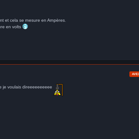
urant et cela se mesure en Ampères.
ure en volts
AVE
e je voulais direeeeeeeeee