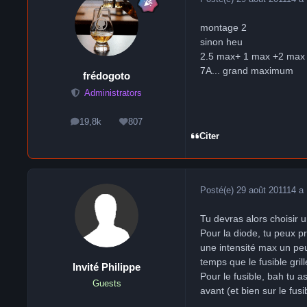
montage 2
sinon heu
2.5 max+ 1 max +2 max
7A... grand maximum
frédogoto
Administrators
19,8k
807
messages
Réputation
Citer
Posté(e)
29 août 2011
14 a
Tu devras alors choisir 
Pour la diode, tu peux p
une intensité max un pe
temps que le fusible grille
Invité Philippe
Pour le fusible, bah tu a
Guests
avant (et bien sur le fus