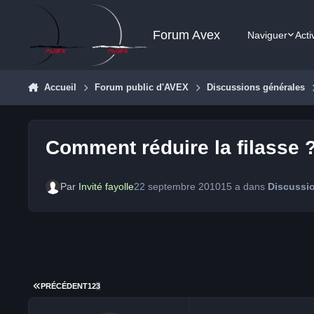
Aller au contenu
Forum Avex
Naviguer
Acti
Accueil
Forum public d'AVEX
Discussions générales
Comment réduire la filasse 
Par
Invité fayolle
22 septembre 2010
15 a
dans
Discussi
PREMIÈRE PAGE
PRÉCÉDENT
1
2
3