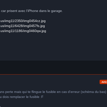
 car prisent avec l'iPhone dans le garage.
k.us/img11/2350/img0454cz.jpg
.us/img11/6428/img0457fs.jpg
k.us/img11/1186/img0460qw.jpg
AVE
sans perte mais qui te flingue le fusible en cas d'erreur (schéma du bas)
u dois remplacer le fusible :F