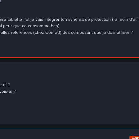
efaire tablette : et je vais intégrer ton schéma de protection ( a moin d'util
'ai peur que ça consomme bcp)
uelles références (chez Conrad) des composant que je dois utiliser ?
e n°2
vois-tu ?
AVE