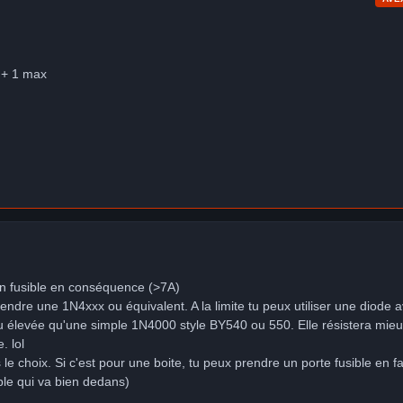
 + 1 max
un fusible en conséquence (>7A)
rendre une 1N4xxx ou équivalent. A la limite tu peux utiliser une diode 
u élevée qu'une simple 1N4000 style BY540 ou 550. Elle résistera mieu
. lol
s le choix. Si c'est pour une boite, tu peux prendre un porte fusible en f
ible qui va bien dedans)