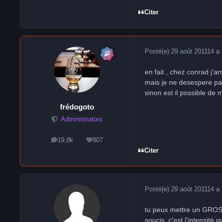
Citer
Posté(e)
29 août 2011
14 a
en fait , chez conrad j'ar
mais je ne desespere p
sinon est il possible de 
frédogoto
Administrators
19,8k
807
messages
Réputation
Citer
Posté(e)
29 août 2011
14 a
tu peux mettre un GROS
soucis, c'est l'intensité