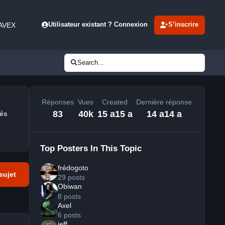
 AVEX
Utilisateur existant ? Connexion
S’inscrire
Search...
Réponses
Vues
Created
Dernière réponse
83
40k
15 a
15 a
14 a
14 a
és
Top Posters In This Topic
frédogoto
sujet
29 posts
Obiwan
8 posts
Axel
6 posts
jeff