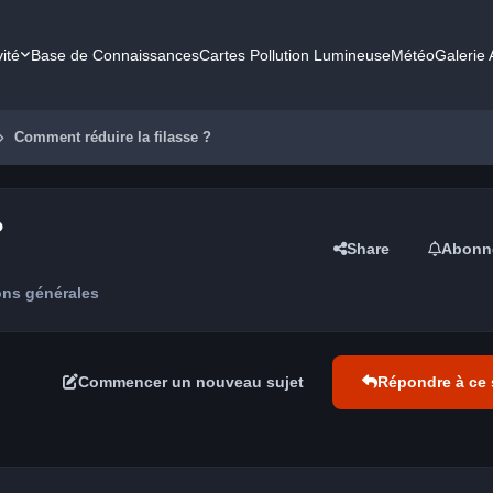
vité
Base de Connaissances
Cartes Pollution Lumineuse
Météo
Galerie
Comment réduire la filasse ?
?
Share
Abonn
ons générales
Commencer un nouveau sujet
Répondre à ce 