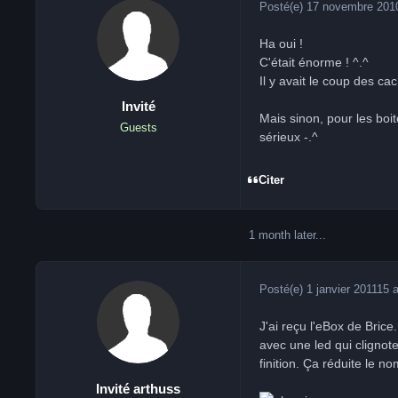
Posté(e)
17 novembre 201
Ha oui !
C'était énorme ! ^.^
Il y avait le coup des ca
Invité
Mais sinon, pour les boite
Guests
sérieux -.^
Citer
1 month later...
Posté(e)
1 janvier 2011
15 
J'ai reçu l'eBox de Brice.
avec une led qui clignote
finition. Ça réduite le n
Invité arthuss