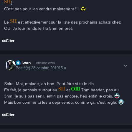
)
C'est pas pour les vendre maintenant !!!
Le
est effectivement sur la liste des prochains achats chez
OU. Je leur rends le Ha 5nm en prêt.
Citer
Author stats
Obiwan
Anciens Avex
Posté(e)
28 octobre 2010
15 a
Salut. Moi, malade, ah bon. Peut-être si tu le dis.
En fait, je pensais surtout au
et
7nm baader, pas au
3nm, je suis pas sénil, enfin pas encore, heu enfin je crois.
Mais bon comme tu les a déjà vendu, comme ça, c'est réglé.
Citer