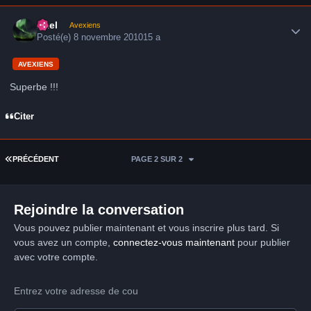
Author stats
Axel
Avexiens
Posté(e)
8 novembre 2010
15 a
AVEXIENS
Superbe !!!
Citer
PREMIÈRE PAGE
PRÉCÉDENT
PAGE 2 SUR 2
Rejoindre la conversation
Vous pouvez publier maintenant et vous inscrire plus tard. Si
vous avez un compte,
connectez-vous maintenant
pour publier
avec votre compte.