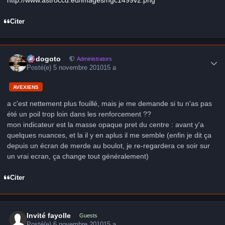
Citer
Author stats
frédogoto
Administrators
Posté(e)
5 novembre 2010
15 a
AVEXIENS
a c'est nettement plus fouillé, mais je me demande si tu n'as pas
été un poil trop loin dans les renforcement ??
mon indicateur est la masse opaque pret du centre : avant y'a
quelques nuances, et la il y en aplus il me semble (enfin je dit ça
depuis un écran de merde au boulot, je re-regardera ce soir sur
un vrai ecran, ça change tout généralement)
Citer
Invité fayolle
Guests
Posté(e)
6 novembre 2010
15 a