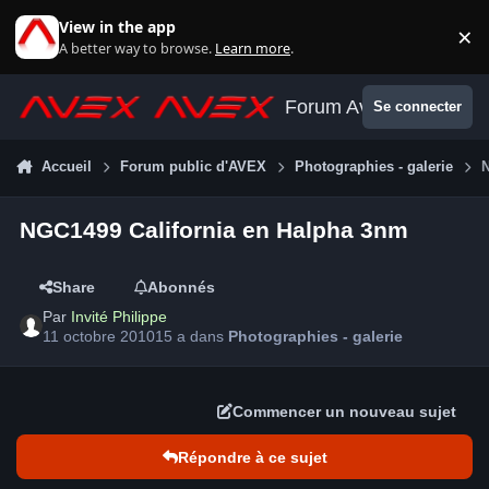
Aller au contenu
View in the app
×
Di
A better way to browse.
Learn more
.
Forum Avex
Se connecter
Accueil
Forum public d'AVEX
Photographies - galerie
NGC1499 California en Halpha 3nm
Share
Abonnés
Par
Invité Philippe
11 octobre 2010
15 a
dans
Photographies - galerie
Commencer un nouveau sujet
Répondre à ce sujet