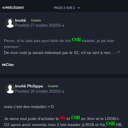
PREMIÈRE PAGE
PRÉCÉDENT
PAGE 2 SUR 2
Invité
Guests
Posté(e)
27 octobre 2010
15 a
Perso, si tu sais pas quoi faire de ton
baader, je pe suis
preneur !
De mon coté je serais intéressé par le S2, s'il ne sert à rien... -.^
Citer
Invité Philippe
Guests
Posté(e)
28 octobre 2010
15 a
mais c'est des malades >:O
Je viens tout juste d'acheter le
et
en 3nm et le LRGB-I-
G2 apres avoir revendu mes 2 lots baader (LRGB et Ha,
,HB,