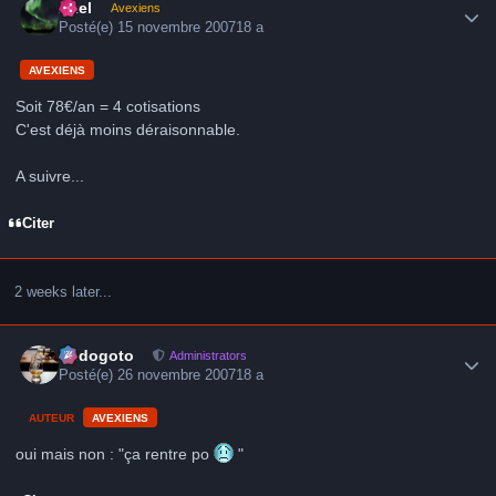
Axel
Avexiens
Posté(e)
15 novembre 2007
18 a
AVEXIENS
Soit 78€/an = 4 cotisations
C'est déjà moins déraisonnable.
A suivre...
Citer
2 weeks later...
Author stats
frédogoto
Administrators
Posté(e)
26 novembre 2007
18 a
AUTEUR
AVEXIENS
oui mais non : "ça rentre po
"