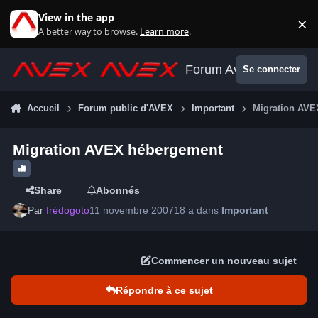
Aller au contenu
View in the app
×
Di
A better way to browse.
Learn more
.
Forum Avex
Se connecter
Accueil
Forum public d'AVEX
Important
Migration AVE
Migration AVEX hébergement
Share
Abonnés
Par
frédogoto
11 novembre 2007
18 a
dans
Important
Commencer un nouveau sujet
Répondre à ce sujet