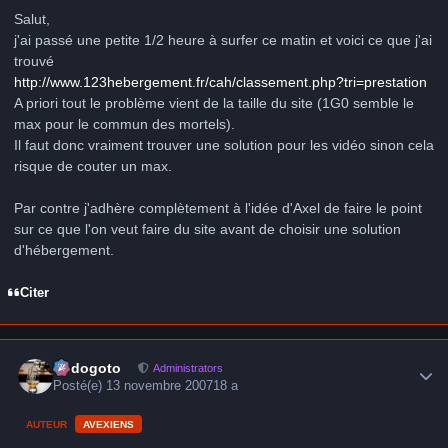
Salut,
j'ai passé une petite 1/2 heure à surfer ce matin et voici ce que j'ai
trouvé
http://www.123hebergement.fr/cah/classement.php?tri=prestation
A priori tout le problème vient de la taille du site (1G0 semble le
max pour le commun des mortels).
Il faut donc vraiment trouver une solution pour les vidéo sinon cela
risque de couter un max.
Par contre j'adhère complètement à l'idée d'Axel de faire le point
sur ce que l'on veut faire du site avant de choisir une solution
d'hébergement.
Citer
Author stats
frédogoto
Administrators
Posté(e)
13 novembre 2007
18 a
AUTEUR
AVEXIENS