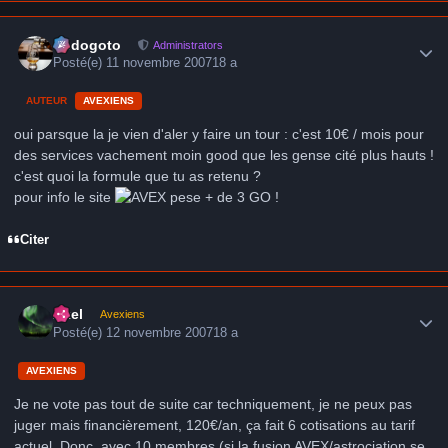
Author stats
frédogoto
Administrators
Posté(e)
11 novembre 2007
18 a
AUTEUR
AVEXIENS
oui parsque la je vien d'aler y faire un tour : c'est 10€ / mois pour
des services vachement moin good que les gense cité plus hauts !
c'est quoi la formule que tu as retenu ?
pour info le site
pese + de 3 GO !
Citer
Author stats
Axel
Avexiens
Posté(e)
12 novembre 2007
18 a
AVEXIENS
Je ne vote pas tout de suite car techniquement, je ne peux pas
juger mais financièrement, 120€/an, ça fait 6 cotisations au tarif
actuel. Donc, avec 10 membres (si la fusion AVEX/astrociation se