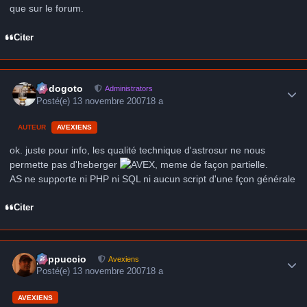
que sur le forum.
Citer
Author stats
frédogoto
Administrators
Posté(e)
13 novembre 2007
18 a
AUTEUR
AVEXIENS
ok. juste pour info, les qualité technique d'astrosur ne nous
permette pas d'heberger
, meme de façon partielle.
AS ne supporte ni PHP ni SQL ni aucun script d'une fçon générale
Citer
Author stats
peppuccio
Avexiens
Posté(e)
13 novembre 2007
18 a
AVEXIENS