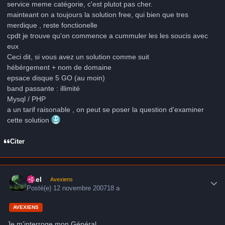
service meme catégorie, c'est plutot pas cher.
mainteant on a toujours la solution free, qui bien que tres
merdique , reste fonctionelle
cpdt je trouve qu'on commence a cummuler les les soucis avec
eux
Ceci dit, si vous avez un solution comme suit
hébérgement + nom de domaine
epsace disque 5 GO (au moin)
band passante : illimité
Mysql / PHP
a un tarif raisonable , on peut se poser la question d'examiner
cette solution
Citer
Author stats
Axel
Avexiens
Posté(e)
12 novembre 2007
18 a
AVEXIENS
Je m'interroge mon Général.