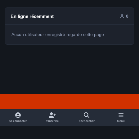
En ligne récemment
0
Aucun utilisateur enregistré regarde cette page.
Light Mode
Dark Mode
System Preference
f
a
Se connecter
S’inscrire
Rechercher
Menu
Nous contacter
Cookies
c
Tout droits réservés Avex 2026 // © Avex 2026
e
Powered by
Invision Community