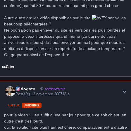
confirme), ça fait 80 € par an restant: ça fait plus grand chose.
Autre question: les vidéo disponibles sur le site
sont-elles
beaucoup téléchargées ?
Ne pourrait-on pas enlever du site les versions les plus lourdes et
proposer à ceux intéressés quand même (ce qui ne doit pas
arriver tous les jours) de nous envoyer un mail pour que nous les
mettions à disposition sur un répertoire de stockage temporaire ?
On gagnerait ainsi de l'espace libre.
Citer
Author stats
frédogoto
Administrators
Posté(e)
12 novembre 2007
18 a
AUTEUR
AVEXIENS
pour le video : il en suffit d'une par jour pour que ce soit chiant, en
outre c'est tres lourd.
oui, la solution cité plus haut est chere, comparativement a d'autre