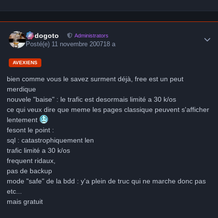
Author stats
frédogoto
Administrators
Posté(e)
11 novembre 2007
18 a
AVEXIENS
bien comme vous le savez surment déjà, free est un peut
merdique
nouvele "baise" : le trafic est desormais limité a 30 k/os
ce qui veux dire que meme les pages classique peuvent s'afficher
lentement
fesont le point :
sql : catastrophiquement len
trafic limité a 30 k/os
frequent ridaux,
pas de backup
mode "safe" de la bdd : y'a plein de truc qui ne marche donc pas
etc...
mais gratuit