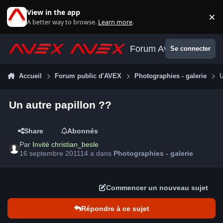
Aller au contenu
View in the app
×
Di
A better way to browse.
Learn more
.
Forum Avex
Se connecter
Accueil
Forum public d'AVEX
Photographies - galerie
U
Un autre papillon ??
Share
Abonnés
Par
Invité christian_besle
16 septembre 2011
14 a
dans
Photographies - galerie
Commencer un nouveau sujet
Répondre à ce sujet