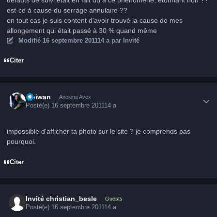
est-ce à cause du serrage annulaire ??
en tout cas je suis content d'avoir trouvé la cause de mes
allongement qui était passé à 30 % quand même
Modifié
16 septembre 2011
14 a
par Invité
Citer
Author stats
Obiwan
Anciens Avex
Posté(e)
16 septembre 2011
14 a
impossible d'afficher ta photo sur le site ? je comprends pas
pourquoi.
Citer
Invité christian_besle
Guests
Posté(e)
16 septembre 2011
14 a