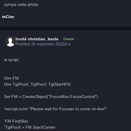
sympa cette photo
Citer
Invité christian_besle
Guests
Posté(e)
19 septembre 2011
14 a
le script
Dim FM
Dim TgtPosX, TgtPosY, TgtStarHFD
Set FM = CreateObject("FocusMax.FocusControl")
'wscript.echo "Please wait for Focuser to come on-line!"
'FM.FindStar
'TgtPosX = FM.StarXCenter