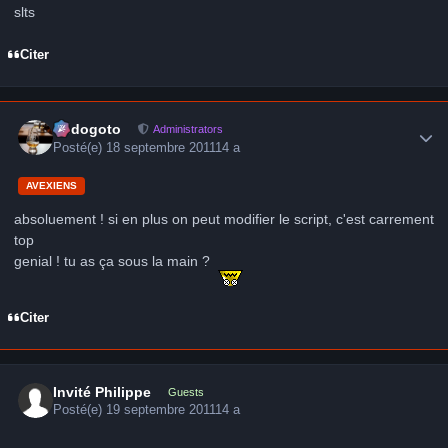
slts
Citer
Author stats
frédogoto
Administrators
Posté(e)
18 septembre 2011
14 a
AVEXIENS
absoluement ! si en plus on peut modifier le script, c'est carrement
top
genial ! tu as ça sous la main ?
Citer
Invité Philippe
Guests
Posté(e)
19 septembre 2011
14 a