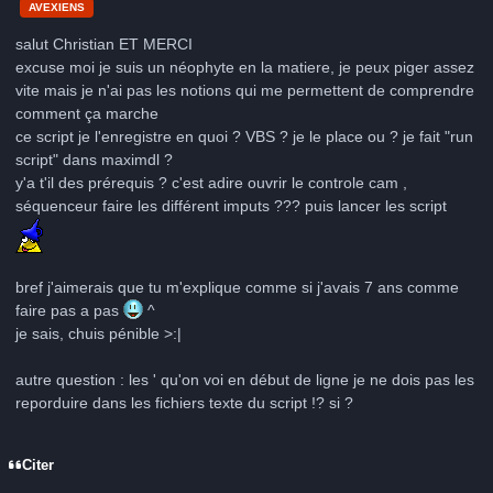
AVEXIENS
salut Christian ET MERCI
excuse moi je suis un néophyte en la matiere, je peux piger assez
vite mais je n'ai pas les notions qui me permettent de comprendre
comment ça marche
ce script je l'enregistre en quoi ? VBS ? je le place ou ? je fait "run
script" dans maximdl ?
y'a t'il des prérequis ? c'est adire ouvrir le controle cam ,
séquenceur faire les différent imputs ??? puis lancer les script
bref j'aimerais que tu m'explique comme si j'avais 7 ans comme
faire pas a pas
^
je sais, chuis pénible >:|
autre question : les ' qu'on voi en début de ligne je ne dois pas les
reporduire dans les fichiers texte du script !? si ?
Citer