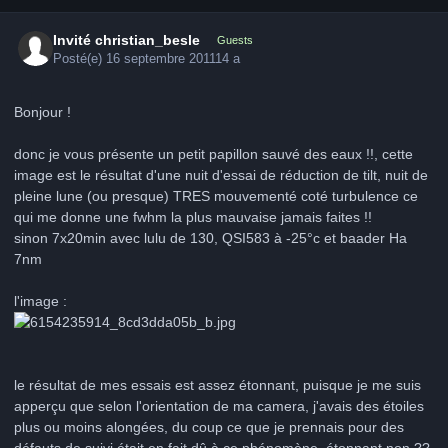
Invité christian_besle
Guests
Posté(e)
16 septembre 2011
14 a
Bonjour !
donc je vous présente un petit papillon sauvé des eaux !!, cette
image est le résultat d'une nuit d'essai de réduction de tilt, nuit de
pleine lune (ou presque) TRES mouvementé coté turbulence ce
qui me donne une fwhm la plus mauvaise jamais faites !!
sinon 7x20min avec lulu de 130, QSI583 à -25°c et baader Ha
7nm
l'image :
le résultat de mes essais est assez étonnant, puisque je me suis
apperçu que selon l'orientation de ma camera, j'avais des étoiles
plus ou moins alongées, du coup ce que je prennais pour des
défauts de suivi était en fait dû à ce phénomène, étonnant non ??