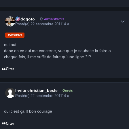
Author stats
frédogoto
Administrators
Posté(e)
22 septembre 2011
14 a
AVEXIENS
oui oui
donc en ce qui me concerne, vue que je souhaite la faire a
chaque fois, il me suffit de faire qu'une ligne ?!?
Citer
Invité christian_besle
Guests
Posté(e)
22 septembre 2011
14 a
oui c'est ça !! bon courage
Citer