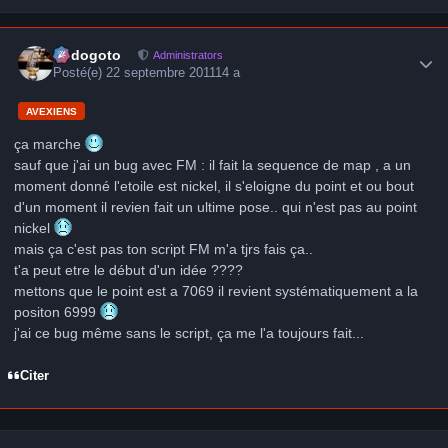
Author stats
frédogoto
Administrators
Posté(e)
22 septembre 2011
14 a
AVEXIENS
ça marche
sauf que j'ai un bug avec FM : il fait la sequence de map , a un
moment donné l'etoile est nickel, il s'eloigne du point et ou bout
d'un moment il revien fait un ultime pose.. qui n'est pas au point
nickel
mais ça c'est pas ton script FM m'a tjrs fais ça..
t'a peut etre le début d'un idée ????
mettons que le point est a 7069 il revient systématiquement a la
positon 6999
j'ai ce bug même sans le script, ça me l'a toujours fait...
Citer