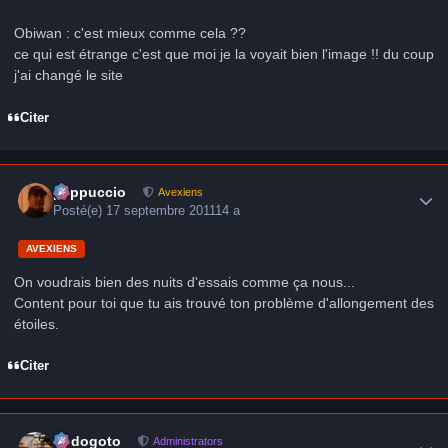
Obiwan : c'est mieux comme cela ??
ce qui est étrange c'est que moi je la voyait bien l'image !! du coup
j'ai changé le site
Citer
Author stats
peppuccio
Avexiens
Posté(e)
17 septembre 2011
14 a
AVEXIENS
On voudrais bien des nuits d'essais comme ça nous...
Content pour toi que tu ais trouvé ton problème d'allongement des
étoiles.
Citer
Author stats
frédogoto
Administrators