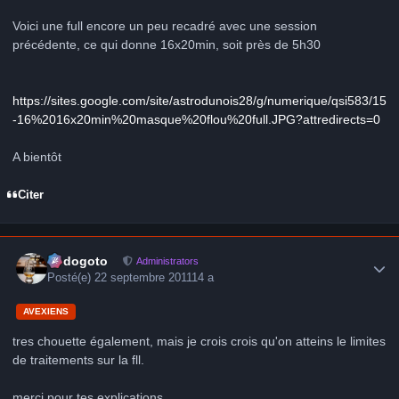
Voici une full encore un peu recadré avec une session
précédente, ce qui donne 16x20min, soit près de 5h30
https://sites.google.com/site/astrodunois28/g/numerique/qsi583/15
-16%2016x20min%20masque%20flou%20full.JPG?attredirects=0
A bientôt
Citer
Author stats
frédogoto
Administrators
Posté(e)
22 septembre 2011
14 a
AVEXIENS
tres chouette également, mais je crois crois qu'on atteins le limites
de traitements sur la fll.
merci pour tes explications