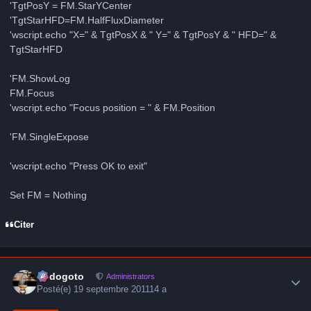
'TgtPosY = FM.StarYCenter
'TgtStarHFD=FM.HalfFluxDiameter
'wscript.echo "X=" & TgtPosX & " Y=" & TgtPosY & " HFD=" &
TgtStarHFD
'FM.ShowLog
FM.Focus
'wscript.echo "Focus position = " & FM.Position
'FM.SingleExpose
'wscript.echo "Press OK to exit"
Set FM = Nothing
Citer
Author stats
frédogoto
Administrators
Posté(e)
19 septembre 2011
14 a