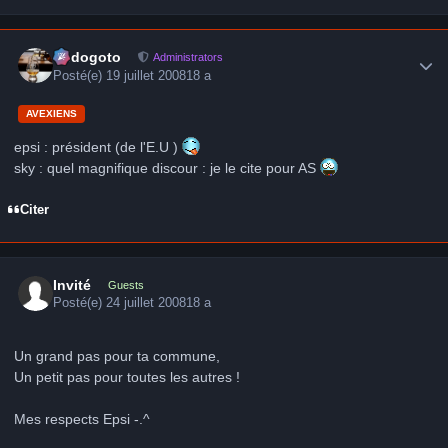
Author stats
frédogoto
Administrators
Posté(e)
19 juillet 2008
18 a
AVEXIENS
epsi : président (de l'E.U )
sky : quel magnifique discour : je le cite pour AS
Citer
Invité
Guests
Posté(e)
24 juillet 2008
18 a
Un grand pas pour ta commune,
Un petit pas pour toutes les autres !
Mes respects Epsi -.^