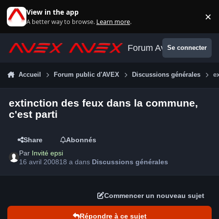
Aller au contenu
View in the app
×
Di
A better way to browse.
Learn more
.
Forum Avex
Se connecter
Accueil
Forum public d'AVEX
Discussions générales
e
extinction des feux dans la commune,
c'est parti
Share
Abonnés
Par
Invité epsi
16 avril 2008
18 a
dans
Discussions générales
Commencer un nouveau sujet
Répondre à ce sujet