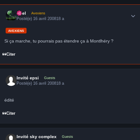
Author stats
Axel
Avexiens
Posté(e)
16 avril 2008
18 a
AVEXIENS
Si ça marche, tu pourrais pas étendre ça à Montlhéry ?
Citer
Invité epsi
Guests
Posté(e)
16 avril 2008
18 a
édité
Citer
Invité sky complex
Guests