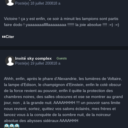
Posté(e)
18 juillet 2008
18 a
Victoire ! ça y est enfin, ce soir à minuit les lampions sont partis
faire dodo ! yaaaaaaalllllaaaaaaaa !!!!!! la joie absolue !!!! :=) :=)
Citer
Invité sky complex
Guests
Posté(e)
19 juillet 2008
18 a
Ahhh, enfin, après le phare d'Alexandrie, les lumières de Voltaire,
la lampe d'Edison, le champignon d'Einstein, enfin le coté obscur
de la force revient au pouvoir, enfin il quitte la protection des
chambres noires, des salles obscures et ose se montrer au grand
jour, non , à la grande nuit. AAAAHHHH !!! un pouvoir sans limite
nous revient, sortez, quittez vos salons éclairés, mes frères et
lancez vous à la conquète de la sombre nuit, de la noirceur
absolue des abysses sidéraux AAAAHHH