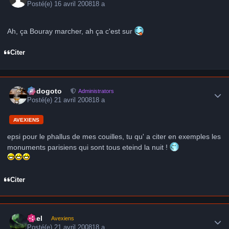
Posté(e)
16 avril 2008
18 a
Ah, ça Bouray marcher, ah ça c'est sur
Citer
Author stats
frédogoto
Administrators
Posté(e)
21 avril 2008
18 a
AVEXIENS
epsi pour le phallus de mes couilles, tu qu' a citer en exemples les
monuments parisiens qui sont tous eteind la nuit !
Citer
Author stats
Axel
Avexiens
Posté(e)
21 avril 2008
18 a