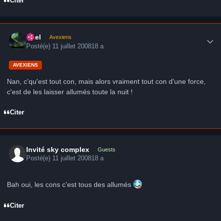
Citer
Author stats
Axel
Avexiens
Posté(e)
11 juillet 2008
18 a
AVEXIENS
Nan, c'qu'est tout con, mais alors vraiment tout con d'une force,
c'est de les laisser allumés toute la nuit !
Citer
Invité sky complex
Guests
Posté(e)
11 juillet 2008
18 a
Bah oui, les cons c'est tous des allumés
Citer