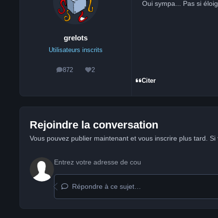
Oui sympa... Pas si éloig
grelots
Utilisateurs inscrits
872
2
messages
Réputation
Citer
Rejoindre la conversation
Vous pouvez publier maintenant et vous inscrire plus tard. S
Répondre à ce sujet…