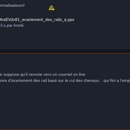
ormalisateurs!
CDlraEVdx81_ecartement_des_rails_q.pps
3 a
par Invité
e suppose qu'il renvoie vers un courriel on line
toire d'écartement des rail basé sur le cul des chevaux... qui fini a l’em