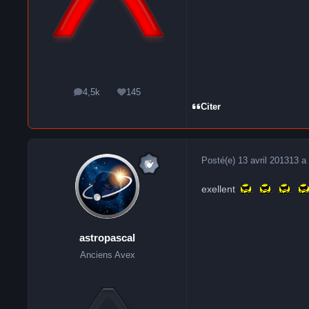
4,5k
145
messages
Réputation
Citer
Posté(e)
13 avril 2013
13 a
exellent
astropascal
Anciens Avex