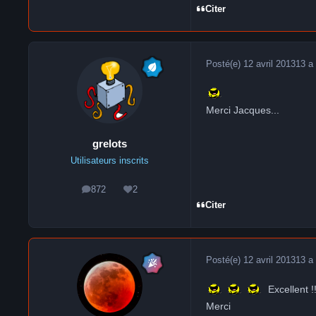
Citer
Posté(e)
12 avril 2013
13 a
Merci Jacques...
grelots
Utilisateurs inscrits
872
2
messages
Réputation
Citer
Posté(e)
12 avril 2013
13 a
Excellent !!
Merci