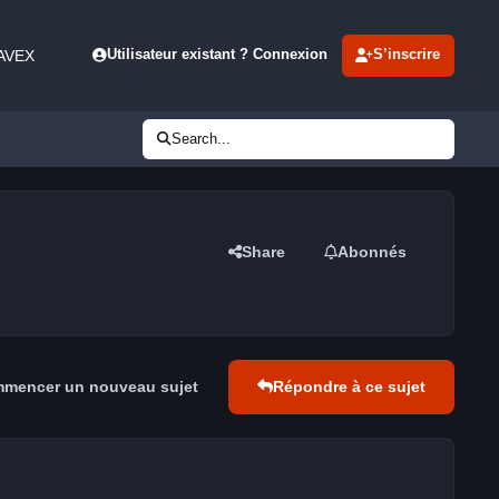
 AVEX
Utilisateur existant ? Connexion
S’inscrire
Search...
Share
Abonnés
mencer un nouveau sujet
Répondre à ce sujet