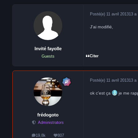
Posté(e)
11 avril 2013
13 a
J'ai modifié,
Invité fayolle
Citer
Guests
Posté(e)
11 avril 2013
13 a
ok c'est ça
je me rapp
frédogoto
Administrators
19,8k
807
messages
Réputation