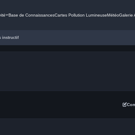
vité
Base de Connaissances
Cartes Pollution Lumineuse
Météo
Galerie
 instructif
Com