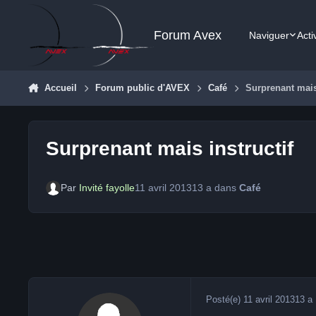
Aller au contenu
Forum Avex
Naviguer
Acti
Accueil
Forum public d'AVEX
Café
Surprenant mais
Surprenant mais instructif
Par
Invité fayolle
11 avril 2013
13 a
dans
Café
Posté(e)
11 avril 2013
13 a