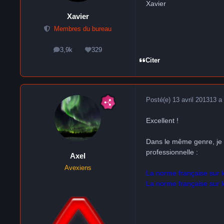
Xavier
Xavier
Membres du bureau
3,9k
329
messages
Réputation
Citer
Posté(e)
13 avril 2013
13 a
Excellent !
Dans le même genre, je n
professionnelle :
Axel
Avexiens
La norme française sur l
La norme française sur l