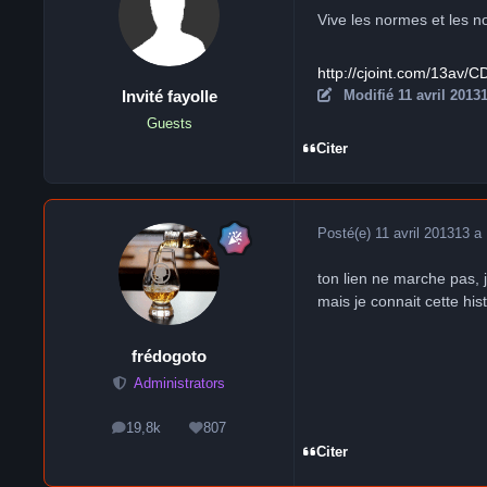
Vive les normes et les n
http://cjoint.com/13av/
Modifié
11 avril 2013
1
Invité fayolle
Guests
Citer
Posté(e)
11 avril 2013
13 a
ton lien ne marche pas, j
mais je connait cette his
frédogoto
Administrators
19,8k
807
messages
Réputation
Citer