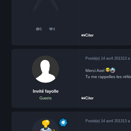
6
4
messages
Réputation
Citer
Posté(e)
14 avril 2013
13 a
Merci Axel
Tu me rappelles les réfé
Invité fayolle
Citer
Guests
Posté(e)
14 avril 2013
13 a