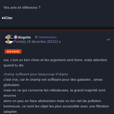
Vos avis et réflexions ?
Citer
Author stats
frédogoto
Administrators
Posté(e)
18 décembre 2013
12 a
AVEXIENS
oui, c’est un bon choix et les argument sont bons. mais attention
quand tu dis
champ suffisant pour beaucoup d'objets
c'est vrai, car le champ est suffisant pour des galaxies , amas
globulaire
mais en ce qui concerne les nébuleuses, la grand majorité sont
énorme
alors on peu en faire abstraction mais vu ton ciel de pollution
lumineuse, ce sont les objet les plus accessible avec une filtration
adaptée.