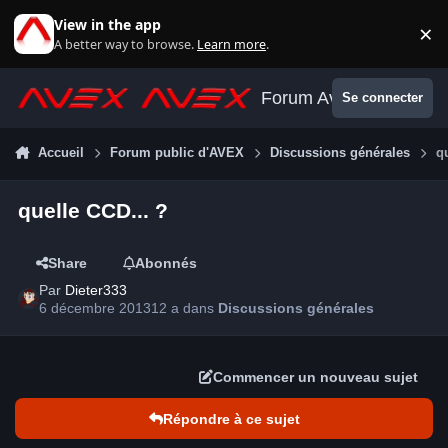
Aller au contenu
View in the app
×
Di
A better way to browse.
Learn more
.
Forum Avex
Se connecter
Accueil
Forum public d'AVEX
Discussions générales
q
quelle CCD... ?
Share
Abonnés
Par
Dieter333
6 décembre 2013
12 a
dans
Discussions générales
Commencer un nouveau sujet
Répondre à ce sujet