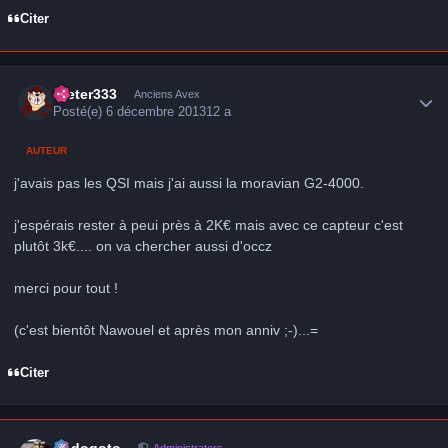
Citer
Author stats
Dieter333
Anciens Avex
Posté(e)
6 décembre 2013
12 a
AUTEUR
j'avais pas les QSI mais j'ai aussi la moravian G2-4000.
j'espérais rester à peui près à 2K€ mais avec ce capteur c'est
plutôt 3k€.... on va chercher aussi d'occz
merci pour tout !
(c'est bientôt Nawouel et après mon anniv ;-)...=
Citer
Author stats
frédogoto
Administrators