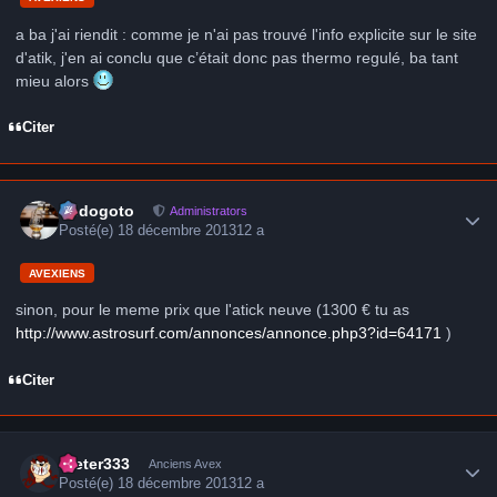
a ba j'ai riendit : comme je n'ai pas trouvé l'info explicite sur le site
d'atik, j'en ai conclu que c’était donc pas thermo regulé, ba tant
mieu alors
Citer
Author stats
frédogoto
Administrators
Posté(e)
18 décembre 2013
12 a
AVEXIENS
sinon, pour le meme prix que l'atick neuve (1300 € tu as
http://www.astrosurf.com/annonces/annonce.php3?id=64171
)
Citer
Author stats
Dieter333
Anciens Avex
Posté(e)
18 décembre 2013
12 a