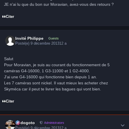
JE n'ai lu que du bon sur Moravian, avez-vous des retours ?
Citer
Invité Philippe
Guests
Posté(e)
9 décembre 2013
12 a
Salut
Pour Moravian, je suis au courant du fonctionnement de 5
caméras G4-16000, 1 G3-11000 et 1 G2-4000.
J'ai une G4-16000 qui fonctionne bien depuis 1 an.
Les 7 caméras sont nickel. Il vaut mieux les acheter chez
Skyméca car il peut te livrer les bagues qui vont bien.
Citer
Author stats
frédogoto
Administrators
Posté(e)
9 décembre 2013
12 a