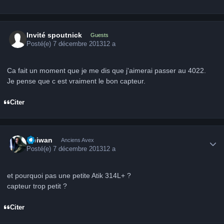
Invité spoutnick
Guests
Posté(e)
7 décembre 2013
12 a
Ca fait un moment que je me dis que j'aimerai passer au 4022.
Je pense que c est vraiment le bon capteur.
Citer
Author stats
Obiwan
Anciens Avex
Posté(e)
7 décembre 2013
12 a
et pourquoi pas une petite Atik 314L+ ?
capteur trop petit ?
Citer