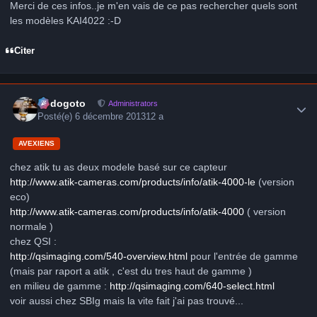
Merci de ces infos..je m'en vais de ce pas rechercher quels sont
les modèles KAI4022 :-D
Citer
Author stats
frédogoto
Administrators
Posté(e)
6 décembre 2013
12 a
AVEXIENS
chez atik tu as deux modele basé sur ce capteur
http://www.atik-cameras.com/products/info/atik-4000-le
(version
eco)
http://www.atik-cameras.com/products/info/atik-4000
( version
normale )
chez QSI :
http://qsimaging.com/540-overview.html
pour l'entrée de gamme
(mais par raport a atik , c'est du tres haut de gamme )
en milieu de gamme :
http://qsimaging.com/640-select.html
voir aussi chez SBIg mais la vite fait j'ai pas trouvé...