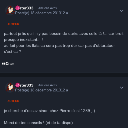
Author stats
Dieter333
Anciens Avex
Posté(e)
18 décembre 2013
12 a
AUTEUR
partout je lis qu'il n'y pas besoin de darks avec celle là !... car bruit
presque inexistant... !
au fait pour les flats ca sera pas trop dur car pas d'obturatuer
c'est ca ?
Citer
Author stats
Dieter333
Anciens Avex
Posté(e)
18 décembre 2013
12 a
AUTEUR
je cherche d'occaz sinon chez Pierro c'est 1289 ;-)
Merci de tes conseils ! (et de ta dispo)