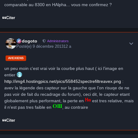
comparable au 8300 en HAlpha... vous me confirmez ?
Citer
Author stats
frédogoto
Administrators
Posté(e)
9 décembre 2013
12 a
AVEXIENS
un peu moin c'est vrai voir la courbe plus haut ( ici l'image en
entier
http://img4.hostingpics.net/pics/558452spectrefiltreavex.png
:
avev la légende des capteur sur la gauche que l'on risuqe de ne
pas voir de fait du recadrage du forum), ceci dit, le capteur etant
globalement plus performant, la perte en
est tres relative, mais
il n'est pas tres faible en
, au contraire
Citer