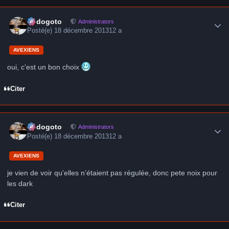
Author stats
frédogoto
Administrators
Posté(e)
18 décembre 2013
12 a
AVEXIENS
oui, c'est un bon choix
Citer
Author stats
frédogoto
Administrators
Posté(e)
18 décembre 2013
12 a
AVEXIENS
je vien de voir qu'elles n’étaient pas régulée, donc pete noix pour
les dark
Citer