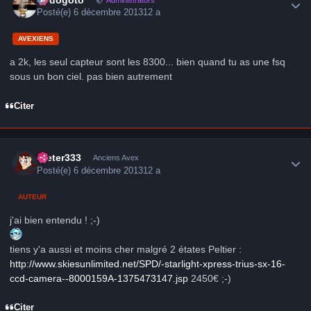
Posté(e)
6 décembre 2013
12 a
AVEXIENS
a 2k, les seul capteur sont les 8300... bien quand tu as une fsq
sous un bon ciel. pas bien autrement
Citer
Author stats
Dieter333
Anciens Avex
Posté(e)
6 décembre 2013
12 a
AUTEUR
j'ai bien entendu ! ;-)
tiens y'a aussi et moins cher malgré 2 étates Peltier :
http://www.skiesunlimited.net/SPD/-starlight-xpress-trius-sx-16-
ccd-camera--8000159A-1375473147.jsp
2450€ ;-)
Citer