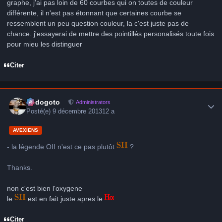
graphe, j'ai pas loin de 60 courbes qui on toutes de couleur
différente, il n'est pas étonnant que certaines courbe se
ressemblent un peu question couleur, la c'est juste pas de
chance. j'essayerai de mettre des pointillés personalisés toute fois
pour mieu les distinguer
Citer
Author stats
frédogoto
Administrators
Posté(e)
9 décembre 2013
12 a
AVEXIENS
- la légende OII n'est ce pas plutôt
?
Thanks.
non c'est bien l'oxygene
le
est en fait juste apres le
Citer