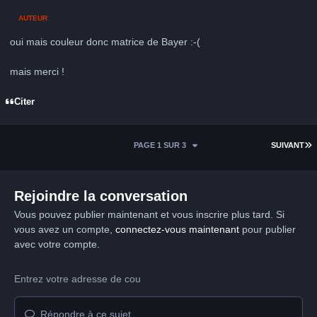
AUTEUR
oui mais couleur donc matrice de Bayer :-(
mais merci !
Citer
D
PAGE 1 SUR 3
SUIVANT
Rejoindre la conversation
Vous pouvez publier maintenant et vous inscrire plus tard. Si
vous avez un compte,
connectez-vous maintenant
pour publier
avec votre compte.
Répondre à ce sujet…