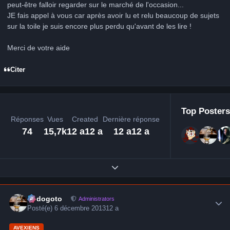
peut-être falloir regarder sur le marché de l'occasion...
JE fais appel à vous car après avoir lu et relu beaucoup de sujets
sur la toile je suis encore plus perdu qu'avant de les lire !
Merci de votre aide
Citer
Top Posters
Réponses
Vues
Created
Dernière réponse
74
15,7k
12 a
12 a
12 a
12 a
Expand topic overview
Author stats
frédogoto
Administrators
Posté(e)
6 décembre 2013
12 a
AVEXIENS