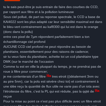
tu le sais peut-être je suis entrain de faire des courbes de CCD,
par rapport aux filtre et à la pollution lumineuse
Sous ciel pollué, de part sa reponse spectrale, le CCD a base de
KAI4022 sont les plus adapté car leur sensibilité maximal est dans
le bleu-vert contrairement au kaf8300 qui lui est dans le orange
(donc dans la pollu)
entre ces pixel de 7µm répondent parfaitement bien a ton
échantillonnage ciel profond
AUCUNE CCD ciel profond ne peut répondre au besoin de
planétaire, essentiellement pour des raisons de cadence;
sir tu veux faire du planétaire, achette toi un ccd planétaire type
DMK (sur le marché de l'occasion
Comme tu est en ville la pluspart du temps, je ne prendrai pas de
roue à filtre pour commencer;
je me contenterais d'un filtre
tres etroit ((idéalement 3nm ou
au pire 5nm), car la polu est sévère chez toi) et contrairement à
une idée reçu la quantité de flux utile ne varie pas d'un iota avec
l’étroitesse du filtre, c'est la PL qui est réduite, pas la qqté de
reçue
Pour la mise au point ce n'est pas plus difficile avec un filtre etroit