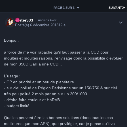
D
PAGE 1 SUR 3
SUIVANT
Author stats
Dieter333
Anciens Avex
Posté(e)
6 décembre 2013
12 a
Bonjour,
à force de me voir rabâché qu'il faut passer à la CCD pour
moultes et moultes raisons, j'envisage donc la possibilité d'évoluer
de mon 350D Galli à une CCD...
L'usage :
- CP en priorité et un peu de planétaire.
- sur ciel pollué de Région Parisienne sur un 150/750 & sur ciel
très peu pollué 2 mois par an sur un 200/1000
- désire faire couleur et HaRVB
- budget limité...
Quelles peuvent être les bonnes solutions (dans tous les cas
meilleures que mon APN), que privilégier, car je pense qu'il va