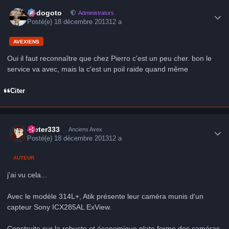
Author stats
frédogoto
Administrators
Posté(e)
18 décembre 2013
12 a
AVEXIENS
Oui il faut reconnaître que chez Pierro c'est un peu cher. bon le
service va avec, mais la c'est un poil raide quand même
Citer
Author stats
Dieter333
Anciens Avex
Posté(e)
18 décembre 2013
12 a
AUTEUR
j'ai vu cela...
Avec le modèle 314L+, Atik présente leur caméra munis d'un
capteur Sony ICX285AL ExView.
Construite sur la robuste et économique plate forme des caméras