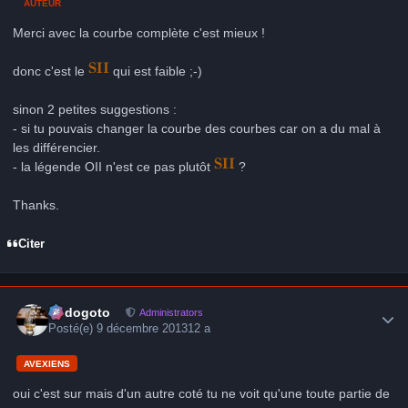
AUTEUR
Merci avec la courbe complète c'est mieux !
donc c'est le
qui est faible ;-)
sinon 2 petites suggestions :
- si tu pouvais changer la courbe des courbes car on a du mal à
les différencier.
- la légende OII n'est ce pas plutôt
?
Thanks.
Citer
Author stats
frédogoto
Administrators
Posté(e)
9 décembre 2013
12 a
AVEXIENS
oui c'est sur mais d'un autre coté tu ne voit qu'une toute partie de