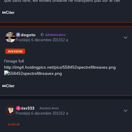
que sans filtre, les étoiles brillante ne manquent pas sur le ciel
Citer
Author stats
frédogoto
Administrators
Posté(e)
6 décembre 2013
12 a
AVEXIENS
l'image full
http://img4.hostingpics.net/pics/558452spectrefiltreavex.png
Citer
Author stats
Dieter333
Anciens Avex
Posté(e)
6 décembre 2013
12 a
AUTEUR