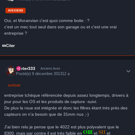
AVEXIENS
Oui, et Moranvian c'est quoi comme boite : ?
c'est un mec tout seul dans son garage ou et c'est une vrai
entreprise ?
Citer
Author stats
Dieter333
Anciens Avex
Posté(e)
9 décembre 2013
12 a
AUTEUR
entreprise tchèque référencée depuis assez longtemps, drivers à
jour pour les OS et les produits de capture -suivi.
De plus la roue est intégrée et donc les filtres étant très près des
capteurs on n'a besoin que de 31mm nus ;-)
J'ai bien relu je pense que le 4022 est plus polyvalent que le
8300, mais par contre il est très faible en
et
et