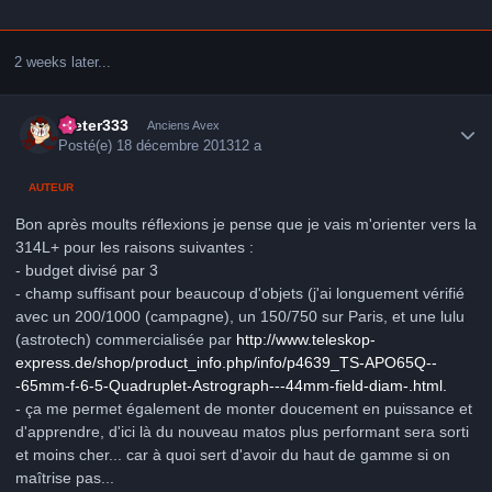
2 weeks later...
Author stats
Dieter333
Anciens Avex
Posté(e)
18 décembre 2013
12 a
AUTEUR
Bon après moults réflexions je pense que je vais m'orienter vers la
314L+ pour les raisons suivantes :
- budget divisé par 3
- champ suffisant pour beaucoup d'objets (j'ai longuement vérifié
avec un 200/1000 (campagne), un 150/750 sur Paris, et une lulu
(astrotech) commercialisée par
http://www.teleskop-
express.de/shop/product_info.php/info/p4639_TS-APO65Q--
-65mm-f-6-5-Quadruplet-Astrograph---44mm-field-diam-.html.
- ça me permet également de monter doucement en puissance et
d'apprendre, d'ici là du nouveau matos plus performant sera sorti
et moins cher... car à quoi sert d'avoir du haut de gamme si on
maîtrise pas...