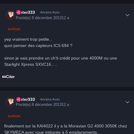
Author stats
Dieter333
Anciens Avex
Posté(e)
8 décembre 2013
12 a
AUTEUR
yep vraiment trop petite...
quoi penser des capteurs ICS 694 ?
sinon je vais prendre un ch'ti crédit pour une 4000M ou une
Starlight Xpress SXVC16.....
Citer
Author stats
Dieter333
Anciens Avex
Posté(e)
8 décembre 2013
12 a
AUTEUR
finalement sur la KAI4022 il y a la Moravian G2 4000 3050€ chez
SKYMECA avec roue intégrée à 5 emplacements...