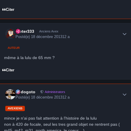
Citer
Author stats
Dieter333
Anciens Avex
Posté(e)
18 décembre 2013
12 a
AUTEUR
même à la lulu de 65 mm ?
Citer
Author stats
frédogoto
Administrators
Posté(e)
18 décembre 2013
12 a
AVEXIENS
mince je n'ai pas fait attention à l'histoire de la lulu
non à 420 de focale, seul les tres grand objet ne rentrent pas (
m45, m42, m31, north america, le coeur....)