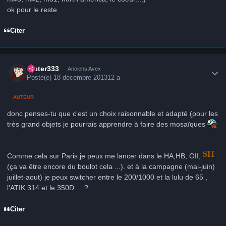
ok pour le reste
Citer
Author stats
Dieter333
Anciens Avex
Posté(e)
18 décembre 2013
12 a
AUTEUR
donc penses-tu que c'est un choix raisonnable et adapté (pour les
très grand objets je pourrais apprendre à faire des mosaïques
...
Comme cela sur Paris je peux me lancer dans le HA,HB, OII,
(ça va être encore du boulot cela ...). et à la campagne (mai-juin)
juillet-aout) je peux switcher entre le 200/1000 et la lulu de 65 ,
l'ATIK 314 et le 350D.... ?
Citer