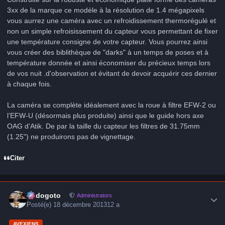
3xx de la marque ce modèle à la résolution de 1.4 mégapixels
vous aurrez une caméra avec un refroidissement thermorégulé et
non un simple refroisissement du capteur vous permettant de fixer
une température consigne de votre capteur. Vous pourrez ainsi
vous créer des biblithèque de "darks" à un temps de poses et à
température donnée et ainsi économiser du précieux temps lors
de vos nuit .d'observation et évitant de devoir acquérir ces dernier
à chaque fois.
La caméra se complète idéalement avec la roue à filtre EFW-2 ou
l’EFW-U (désormais plus produite) ainsi que le guide hors axe
OAG d’Atik. De par la taille du capteur les filtres de 31.75mm
(1.25") ne produirons pas de vignettage.
Citer
Author stats
frédogoto
Administrators
Posté(e)
18 décembre 2013
12 a
AVEXIENS