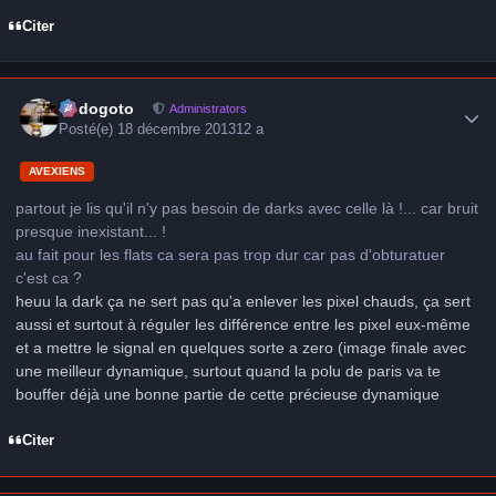
Citer
Author stats
frédogoto
Administrators
Posté(e)
18 décembre 2013
12 a
AVEXIENS
partout je lis qu'il n'y pas besoin de darks avec celle là !... car bruit
presque inexistant... !
au fait pour les flats ca sera pas trop dur car pas d'obturatuer
c'est ca ?
heuu la dark ça ne sert pas qu'a enlever les pixel chauds, ça sert
aussi et surtout à réguler les différence entre les pixel eux-même
et a mettre le signal en quelques sorte a zero (image finale avec
une meilleur dynamique, surtout quand la polu de paris va te
bouffer déjà une bonne partie de cette précieuse dynamique
Citer