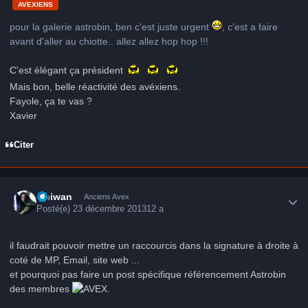
AVEXIENS
pour la galerie astrobin, ben c'est juste urgent
, c'est a faire
avant d'aller au chiotte.. allez allez hop hop !!!
C'est élégant ça président
Mais bon, belle réactivité des avéxiens.
Fayole, ça te vas ?
Xavier
Citer
Author stats
Obiwan
Anciens Avex
Posté(e)
23 décembre 2013
12 a
il faudrait pouvoir mettre un raccourcis dans la signature à droite à
coté de MP, Email, site web ...
et pourquoi pas faire un post spécifique référencement Astrobin
des membres
.