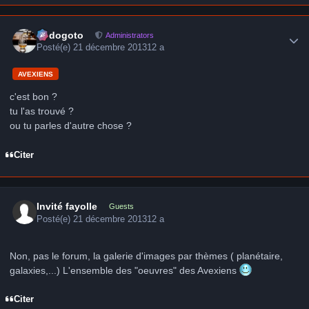
Author stats
frédogoto
Administrators
Posté(e)
21 décembre 2013
12 a
AVEXIENS
c'est bon ?
tu l'as trouvé ?
ou tu parles d'autre chose ?
Citer
Invité fayolle
Guests
Posté(e)
21 décembre 2013
12 a
Non, pas le forum, la galerie d'images par thèmes ( planétaire,
galaxies,...) L'ensemble des "oeuvres" des Avexiens
Citer