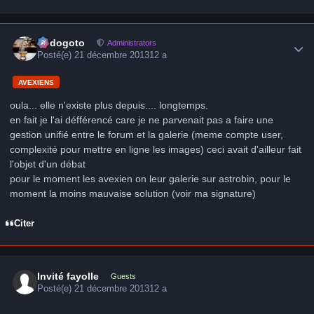
Author stats
frédogoto
Administrators
Posté(e)
21 décembre 2013
12 a
AVEXIENS
oula... elle n'existe plus depuis.... longtemps.
en fait je l'ai défférencé care je ne parvenait pas a faire une
gestion unifié entre le forum et la galerie (meme compte user,
complexité pour mettre en ligne les images) ceci avait d'ailleur fait
l'objet d'un débat
pour le moment les avexien on leur galerie sur astrobin, pour le
moment la moins mauvaise solution (voir ma signature)
Citer
Invité fayolle
Guests
Posté(e)
21 décembre 2013
12 a