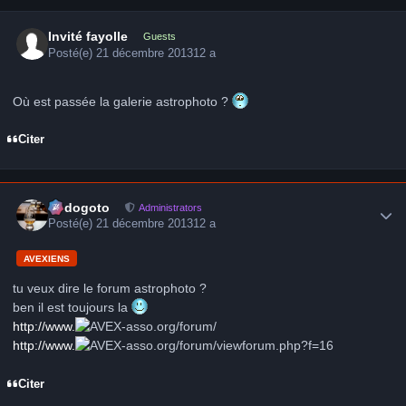
Invité fayolle
Guests
Posté(e)
21 décembre 2013
12 a
Où est passée la galerie astrophoto ?
Citer
Author stats
frédogoto
Administrators
Posté(e)
21 décembre 2013
12 a
AVEXIENS
tu veux dire le forum astrophoto ?
ben il est toujours la
http://www.
-asso.org/forum/
http://www.
-asso.org/forum/viewforum.php?f=16
Citer