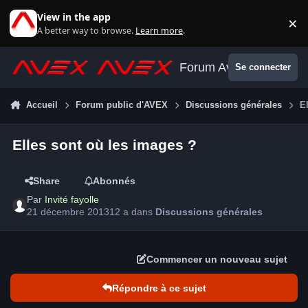
Aller au contenu
View in the app
×
Di
A better way to browse.
Learn more
.
Forum Avex
Se connecter
Accueil
Forum public d'AVEX
Discussions générales
E
Elles sont où les images ?
Share
Abonnés
Par
Invité fayolle
21 décembre 2013
12 a
dans
Discussions générales
Commencer un nouveau sujet
Répondre à ce sujet