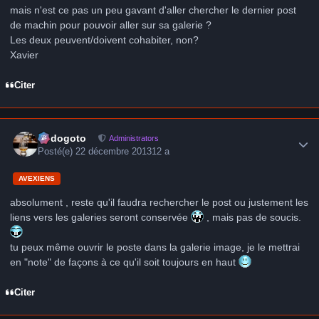
mais n'est ce pas un peu gavant d'aller chercher le dernier post
de machin pour pouvoir aller sur sa galerie ?
Les deux peuvent/doivent cohabiter, non?
Xavier
Citer
Author stats
frédogoto
Administrators
Posté(e)
22 décembre 2013
12 a
AVEXIENS
absolument , reste qu'il faudra rechercher le post ou justement les
liens vers les galeries seront conservée
, mais pas de soucis.
tu peux même ouvrir le poste dans la galerie image, je le mettrai
en "note" de façons à ce qu'il soit toujours en haut
Citer