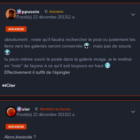
Author stats
peppuccio
Avexiens
Posté(e)
22 décembre 2013
12 a
AVEXIENS
absolument , reste qu'il faudra rechercher le post ou justement les
liens vers les galeries seront conservée
, mais pas de soucis.
tu peux même ouvrir le poste dans la galerie image, je le mettrai
en "note" de façons à ce qu'il soit toujours en haut
Effectivement il suffit de l'épingler
Citer
Author stats
Xavier
Membres du bureau
Posté(e)
22 décembre 2013
12 a
AVEXIENS
Alors,kissicole ?