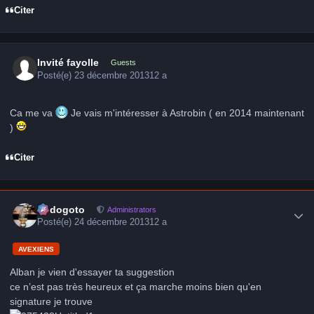
Citer
Invité fayolle
Guests
Posté(e)
23 décembre 2013
12 a
Ca me va
Je vais m'intéresser à Astrobin ( en 2014 maintenant
)
Citer
Author stats
frédogoto
Administrators
Posté(e)
24 décembre 2013
12 a
AVEXIENS
Alban je vien d'essayer ta suggestion
ce n’est pas très heureux et ça marche moins bien qu'en
signature je trouve