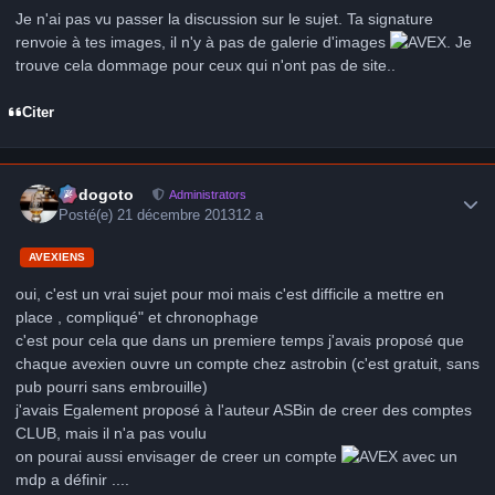
Je n'ai pas vu passer la discussion sur le sujet. Ta signature
renvoie à tes images, il n'y à pas de galerie d'images
. Je
trouve cela dommage pour ceux qui n'ont pas de site..
Citer
Author stats
frédogoto
Administrators
Posté(e)
21 décembre 2013
12 a
AVEXIENS
oui, c'est un vrai sujet pour moi mais c'est difficile a mettre en
place , compliqué" et chronophage
c'est pour cela que dans un premiere temps j'avais proposé que
chaque avexien ouvre un compte chez astrobin (c'est gratuit, sans
pub pourri sans embrouille)
j'avais Egalement proposé à l'auteur ASBin de creer des comptes
CLUB, mais il n'a pas voulu
on pourai aussi envisager de creer un compte
avec un
mdp a définir ....