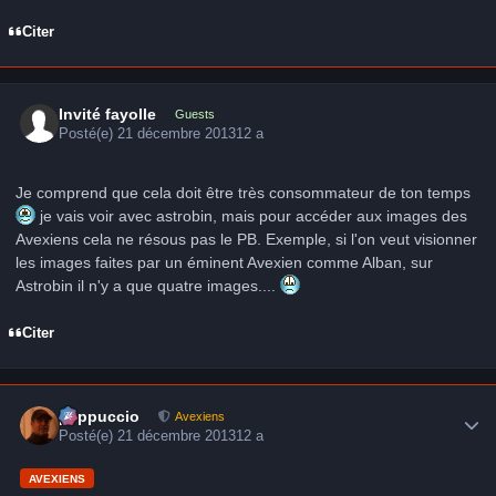
Citer
Invité fayolle
Guests
Posté(e)
21 décembre 2013
12 a
Je comprend que cela doit être très consommateur de ton temps
je vais voir avec astrobin, mais pour accéder aux images des
Avexiens cela ne résous pas le PB. Exemple, si l'on veut visionner
les images faites par un éminent Avexien comme Alban, sur
Astrobin il n'y a que quatre images....
Citer
Author stats
peppuccio
Avexiens
Posté(e)
21 décembre 2013
12 a
AVEXIENS