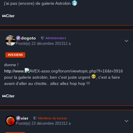
j'ai pas (encore) de galerie Astrobin
Citer
Author stats
frédogoto
Administrators
Posté(e)
22 décembre 2013
12 a
AVEXIENS
donne !
http://www.
-asso.org/forum/viewtopic.php?f=16&t=3916
pour la galerie astrobin, ben c'est juste urgent
, c'est a faire
avant d'aller au chiotte.. allez allez hop hop !!!
Citer
Author stats
Xavier
Membres du bureau
Posté(e)
23 décembre 2013
12 a