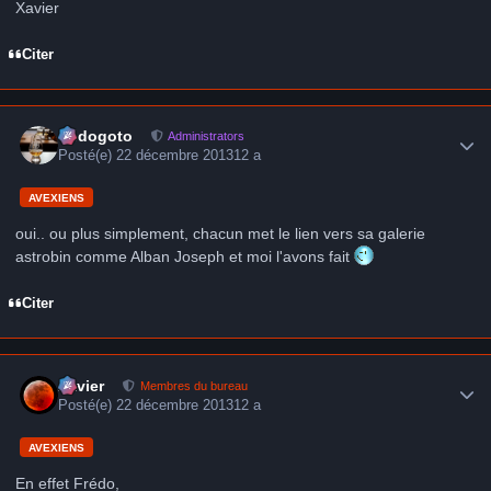
Xavier
Citer
Author stats
frédogoto
Administrators
Posté(e)
22 décembre 2013
12 a
AVEXIENS
oui.. ou plus simplement, chacun met le lien vers sa galerie
astrobin comme Alban Joseph et moi l'avons fait
Citer
Author stats
Xavier
Membres du bureau
Posté(e)
22 décembre 2013
12 a
AVEXIENS
En effet Frédo,