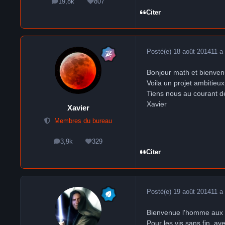
19,8k
807
messages
Réputation
Citer
Posté(e)
18 août 2014
11 a
Bonjour math et bienve
Voila un projet ambitieux
Tiens nous au courant d
Xavier
Xavier
Membres du bureau
3,9k
329
messages
Réputation
Citer
Posté(e)
19 août 2014
11 a
Bienvenue l'homme aux d
Pour les vis sans fin, av