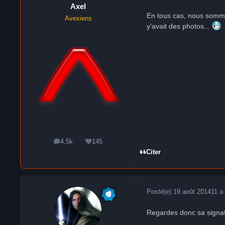
Axel
En tous cas, nous sommes 
Avexiens
y'avait des photos...
4,5k
145
messages
Réputation
Citer
Posté(e)
19 août 2014
11 a
Regardes donc sa signat