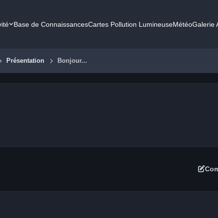
vité
Base de Connaissances
Cartes Pollution Lumineuse
Météo
Galerie
Présentation
Bonjour...
Com