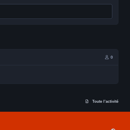
0
Toute l’activité
f