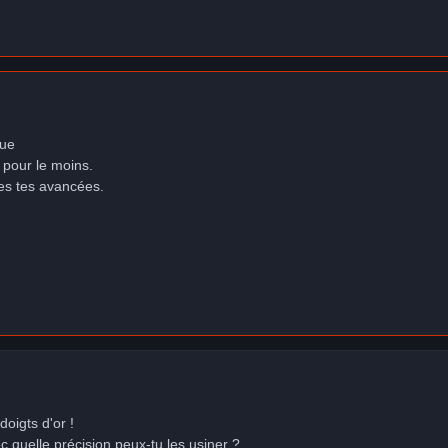
nue
 pour le moins.
es tes avancées.
oigts d'or !
ec quelle précision peux-tu les usiner ?