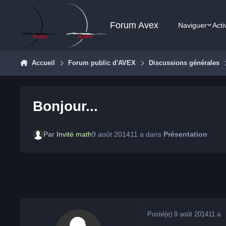
Aller au contenu
Forum Avex
Naviguer
Acti
Accueil
Forum public d'AVEX
Discussions générales
Bonjour...
Par
Invité math
9 août 2014
11 a
dans
Présentation
Posté(e)
9 août 2014
11 a