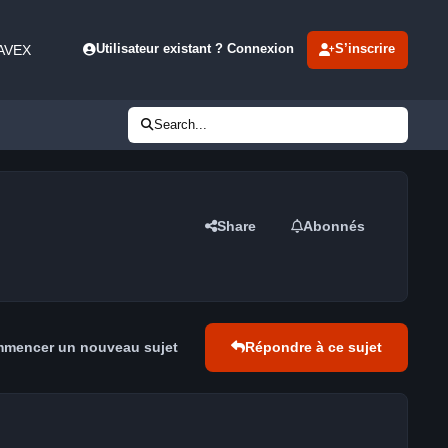
 AVEX
Utilisateur existant ? Connexion
S’inscrire
Search...
Share
Abonnés
mencer un nouveau sujet
Répondre à ce sujet