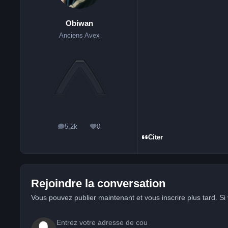
Obiwan
Anciens Avex
5,2k
0
messages
Réputation
Citer
Rejoindre la conversation
Vous pouvez publier maintenant et vous inscrire plus tard. S