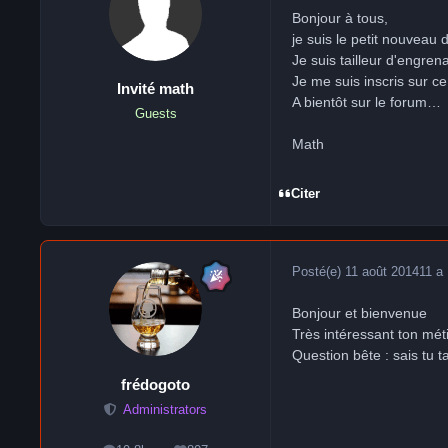
Bonjour à tous,
je suis le petit nouveau
Je suis tailleur d'engren
Je me suis inscris sur c
Invité math
A bientôt sur le forum…
Guests
Math
Citer
Posté(e)
11 août 2014
11 a
Bonjour et bienvenue
Très intéressant ton mét
Question bête : sais tu t
frédogoto
Administrators