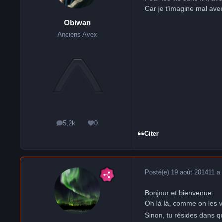
Car je t'imagine mal av
Obiwan
Anciens Avex
5,2k
0
messages
Réputation
Citer
Posté(e)
19 août 2014
11 a
Bonjour et bienvenue.
Oh là là, comme on les v
Sinon, tu résides dans q