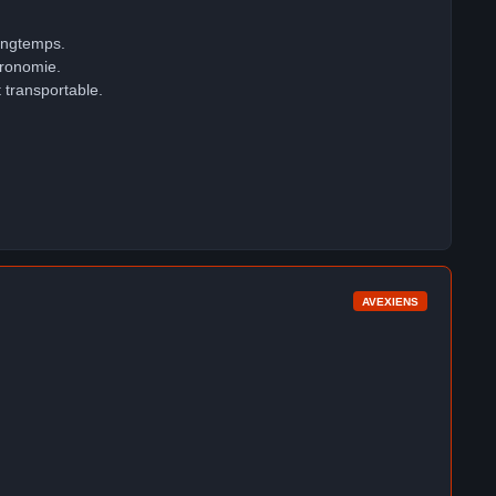
longtemps.
tronomie.
 transportable.
AVEXIENS