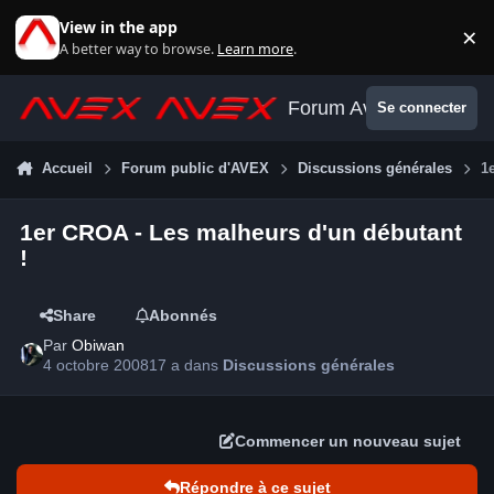
Aller au contenu
View in the app
×
Di
A better way to browse.
Learn more
.
Forum Avex
Se connecter
Accueil
Forum public d'AVEX
Discussions générales
1
1er CROA - Les malheurs d'un débutant
!
Share
Abonnés
Par
Obiwan
4 octobre 2008
17 a
dans
Discussions générales
Commencer un nouveau sujet
Répondre à ce sujet