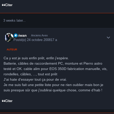
Citer
3 weeks later...
Author stats
Obiwan
Anciens Avex
Posté(e)
24 octobre 2008
17 a
AUTEUR
Ca y est je suis enfin prêt, enfin j'espère.
Batterie, câbles de raccordement PC, monture et Pierro astro
testé et OK. cable alim pour EOS 350D fabrication manuelle, vis,
rondelles, câbles, ..., tout est prêt
J'ai hate d'essayer tout ça pour de vrai.
Je me suis fait une petite liste pour ne rien oublier mais bon je
suis presque sûr que j'oublirai quelque chose, comme d'hab !
Citer