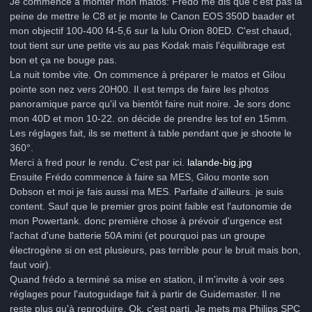
Je commence à monter mon matos: Frédo me dis que c'est pas la
peine de mettre le C8 et je monte le Canon EOS 350D baader et
mon objectif 100-400 f4-5,6 sur la lulu Orion 80ED. C'est chaud,
tout tient sur une petite vis au pas Kodak mais l'équilibrage est
bon et ça ne bouge pas.
La nuit tombe vite. On commence à préparer le matos et Gilou
pointe son nez vers 20H00. Il est temps de faire les photos
panoramique parce qu'il va bientôt faire nuit noire. Je sors donc
mon 40D et mon 10-22. on décide de prendre les tof en 15mm.
Les réglages fait, ils se mettent à table pendant que je shoote le
360°.
Merci à fred pour le rendu. C'est par ici.
lalande-big.jpg
Ensuite Frédo commence à faire sa MES, Gilou monte son
Dobson et moi je fais aussi ma MES. Parfaite d'ailleurs. je suis
content. Sauf que le premier gros point faible est l'autonomie de
mon Powertank. donc première chose à prévoir d'urgence est
l'achat d'une batterie 50A mini (et pourquoi pas un groupe
électrogène si on est plusieurs, pas terrible pour le bruit mais bon,
faut voir).
Quand frédo a terminé sa mise en station, il m'invite à voir ses
réglages pour l'autoguidage fait à partir de Guidemaster. Il ne
reste plus qu'à reproduire. Ok, c'est parti. Je mets ma Philips SPC