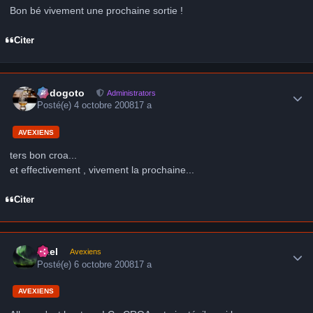
Bon bé vivement une prochaine sortie !
Citer
Author stats
frédogoto
Administrators
Posté(e)
4 octobre 2008
17 a
AVEXIENS
ters bon croa...
et effectivement , vivement la prochaine...
Citer
Author stats
Axel
Avexiens
Posté(e)
6 octobre 2008
17 a
AVEXIENS