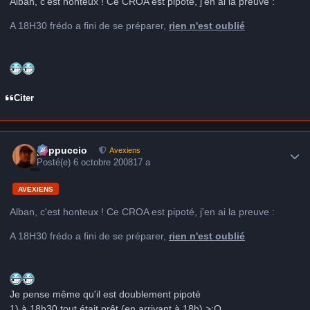
Alban, c'est honteux ! Ce CROA est pipoté, j'en ai la preuve :
A 18H30 frédo a fini de se préparer,
rien n'est oublié
Citer
Author stats
peppuccio
Avexiens
Posté(e)
6 octobre 2008
17 a
AVEXIENS
Alban, c'est honteux ! Ce CROA est pipoté, j'en ai la preuve :
A 18H30 frédo a fini de se préparer,
rien n'est oublié
Je pense même qu'il est doublement pipoté
1) à 18h30 tout était prêt (en arrivant à 18h) >:O