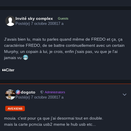
Invité sky complex
Guests
Posté(e)
7 octobre 2008
17 a
J'avais bien lu, mais tu parles quand même de FREDO et ça, ça
caractérise FREDO, de se battre continuellement avec un certain
Murphy, un copain à lui, je crois, enfin j'sais pas, vu que je l'ai
jamais vu
Citer
Author stats
frédogoto
Administrators
Posté(e)
7 octobre 2008
17 a
AVEXIENS
mouia. c'est pour ça que j'ai desormai tout en double.
mais la carte pcmcia usb2 meme le hub usb etc...