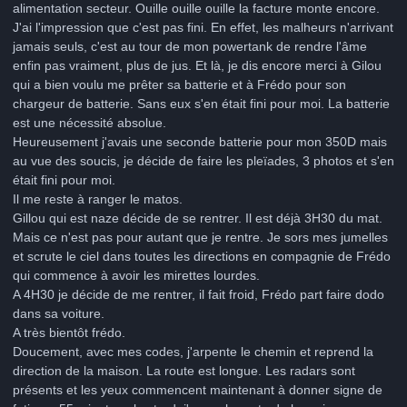
alimentation secteur. Ouille ouille ouille la facture monte encore.
J'ai l'impression que c'est pas fini. En effet, les malheurs n'arrivant
jamais seuls, c'est au tour de mon powertank de rendre l'âme
enfin pas vraiment, plus de jus. Et là, je dis encore merci à Gilou
qui a bien voulu me prêter sa batterie et à Frédo pour son
chargeur de batterie. Sans eux s'en était fini pour moi. La batterie
est une nécessité absolue.
Heureusement j'avais une seconde batterie pour mon 350D mais
au vue des soucis, je décide de faire les pleïades, 3 photos et s'en
était fini pour moi.
Il me reste à ranger le matos.
Gillou qui est naze décide de se rentrer. Il est déjà 3H30 du mat.
Mais ce n'est pas pour autant que je rentre. Je sors mes jumelles
et scrute le ciel dans toutes les directions en compagnie de Frédo
qui commence à avoir les mirettes lourdes.
A 4H30 je décide de me rentrer, il fait froid, Frédo part faire dodo
dans sa voiture.
A très bientôt frédo.
Doucement, avec mes codes, j'arpente le chemin et reprend la
direction de la maison. La route est longue. Les radars sont
présents et les yeux commencent maintenant à donner signe de