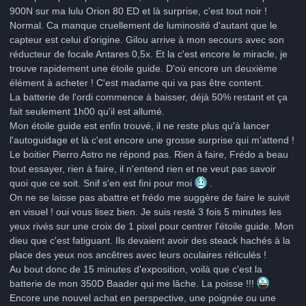
900N sur ma lulu Orion 80 ED et là surprise, c'est tout noir !
Normal. Ca manque cruellement de luminosité d'autant que le
capteur est celui d'origine. Gilou arrive à mon secours avec son
réducteur de focale Antares 0,5x. Et la c'est encore le miracle, je
trouve rapidement une étoile guide. D'où encore un deuxième
élément à acheter ! C'est madame qui va pas être content.
La batterie de l'ordi commence à baisser, déjà 50% restant et ça
fait seulement 1h00 qu'il est allumé.
Mon étoile guide est enfin trouvé, il ne reste plus qu'à lancer
l'autoguidage et là c'est encore une grosse surprise qui m'attend !
Le boitier Pierro Astro ne répond pas. Rien à faire, Frédo a beau
tout essayer, rien à faire, il n'entend rien et ne veut pas savoir
quoi que ce soit. Snif s'en est fini pour moi
.
On ne se laisse pas abattre et frédo me suggère de faire le suivit
en visuel ! oui vous lisez bien. Je suis resté 3 fois 5 minutes les
yeux rivés sur une croix de 1 pixel pour centrer l'étoile guide. Mon
dieu que c'est fatiguant. Ils devaient avoir des steack hachés à la
place des yeux nos ancêtres avec leurs oculaires réticulés !
Au bout donc de 15 minutes d'exposition, voilà que c'est la
batterie de mon 350D Baader qui me lâche. La poisse !!!
Encore une nouvel achat en perspective, une poignée ou une