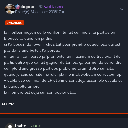
Author stats
frédogoto
Administrators
Posté(e)
24 octobre 2008
17 a
AVEXIENS
le meilleur moyen de le vérifier : tu fait comme si tu partais en
brousse ... dans ton jardin.
si t'a besoin de revenir chez toit pour prendre qquechose qui est
pas dans une boite , t'a perdu...
un autre trcu : perso je 'premonte' un maximum de truc avant de
partir. outre que ça fait gagner du temps, ça permet de se rendre
compte d'une grosse part des problème avant d'être sur site.
quand je suis sur site ma lulu, platine mak webcam correcteur apn
+ cable usb commande LP et alime sont déjà assemble et calé sur
la banquette arrière
la monture est déjà sur son trepier etc...
Citer
Invité
Guests