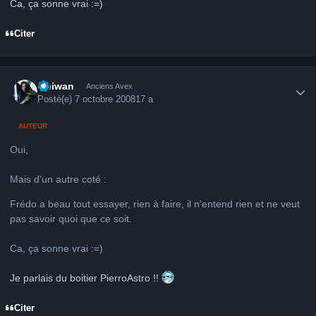
Ca, ça sonne vrai :=)
Citer
Author stats
Obiwan
Anciens Avex
Posté(e)
7 octobre 2008
17 a
AUTEUR
Oui,
Mais d'un autre coté :
Frédo a beau tout essayer, rien à faire, il n'entend rien et ne veut
pas savoir quoi que ce soit.
Ca, ça sonne vrai :=)
Je parlais du boitier PierroAstro !!
Citer