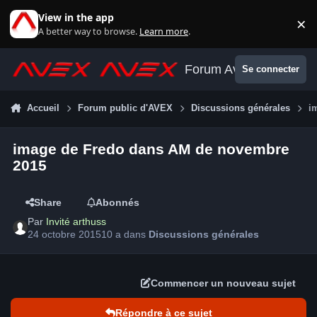
Aller au contenu
View in the app
×
Di
A better way to browse.
Learn more
.
Forum Avex
Se connecter
Accueil
Forum public d'AVEX
Discussions générales
i
image de Fredo dans AM de novembre
2015
Share
Abonnés
Par
Invité arthuss
24 octobre 2015
10 a
dans
Discussions générales
Commencer un nouveau sujet
Répondre à ce sujet