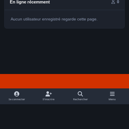
En ligne récemment
0
Aucun utilisateur enregistré regarde cette page.
Light Mode
Dark Mode
System Preference
f
a
Se connecter
S’inscrire
Rechercher
Menu
Nous contacter
Cookies
c
Tout droits réservés Avex 2026 // © Avex 2026
e
Powered by
Invision Community
b
o