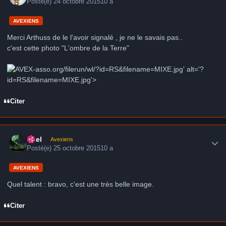
Posté(e)
24 octobre 2015
10 a
AVEXIENS
Merci Arthuss de le l'avoir signalé , je ne le savais pas..
c'est cette photo "L'ombre de la Terre"
-asso.org/filerun/wl/?id=RS&filename=MIXE.jpg' alt='?
id=RS&filename=MIXE.jpg'>
Citer
Author stats
Axel
Avexiens
Posté(e)
25 octobre 2015
10 a
AVEXIENS
Quel talent : bravo, c'est une très belle image.
Citer