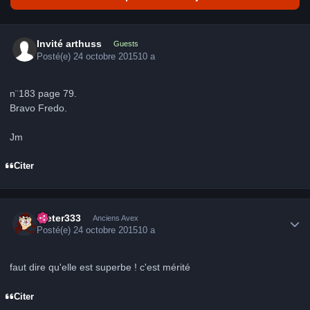
Invité arthuss
Guests
Posté(e)
24 octobre 2015
10 a
n¨183 page 79.
Bravo Fredo.
Jm
Citer
Author stats
Dieter333
Anciens Avex
Posté(e)
24 octobre 2015
10 a
faut dire qu'elle est superbe ! c'est mérité
Citer