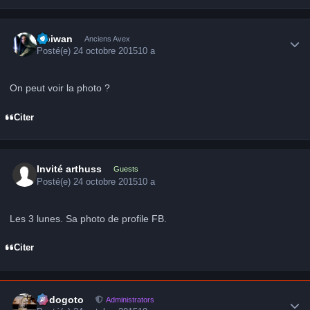
Author stats
Obiwan
Anciens Avex
Posté(e)
24 octobre 2015
10 a
On peut voir la photo ?
Citer
Invité arthuss
Guests
Posté(e)
24 octobre 2015
10 a
Les 3 lunes. Sa photo de profile FB.
Citer
Author stats
frédogoto
Administrators