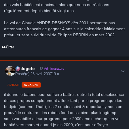
des vols habités est maximal, alors que nous en réalisons
régulièrement depuis bientôt vingt ans.
Le vol de Claudie ANDRE-DESHAYS dès 2001 permettra aux
astronautes français de gagner 4 ans sur le calendrier initialement
prévu, et sera suivi du vol de Philippe PERRIN en mars 2002.
Citer
Author stats
frédogoto
Administrators
Posté(e)
26 avril 2007
19 a
AUTEUR
AVEXIENS
il donne le batons pour se fraire battre : outre la total obsolecence
de ces propos completement ailleur tant par le programe que les
budjets (comme d'hab), les 2 sondes spirit & opportunity nous on
prouvé le contraire : les robots fond aussi bien, plus longtemp,
sans variabilité a leur programe pour 2000x moin cher qu'un vol
habité vers mars et quand je dis 2000, c'est pour effrayer