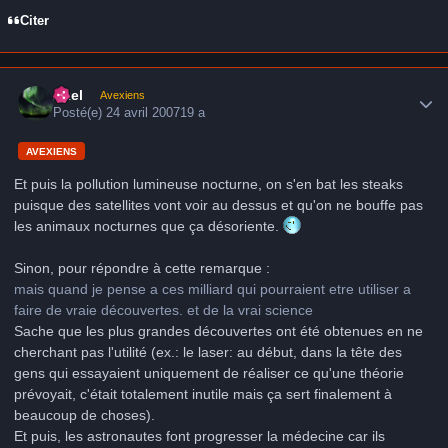
Citer
Author stats
Axel
Avexiens
Posté(e)
24 avril 2007
19 a
AVEXIENS
Et puis la pollution lumineuse nocturne, on s'en bat les steaks
puisque des satellites vont voir au dessus et qu'on ne bouffe pas
les animaux nocturnes que ça désoriente.
Sinon, pour répondre à cette remarque :
mais quand je pense a ces milliard qui pourraient etre utiliser a
faire de vraie découvertes. et de la vrai science
Sache que les plus grandes découvertes ont été obtenues en ne
cherchant pas l'utilité (ex.: le laser: au début, dans la tête des
gens qui essayaient uniquement de réaliser ce qu'une théorie
prévoyait, c'était totalement inutile mais ça sert finalement à
beaucoup de choses).
Et puis, les astronautes font progresser la médecine car ils