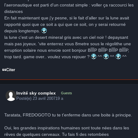
l'aeronautique est parti d'un constat simple : voller ça raccourci les
distances
En fait maintenant que j'y pesne, si le fait d'aller sur la lune avait
rapporté quoi que ce soit a qui que ce soit, on y serai retourné
depuis longtemps.
la lune c'est un desert mineral gris avec un ciel noir ! depaysant
mais pas joyeux. 'vite enterrez vous 8metre sous le régolithe une
erruption solaire nous envoie sont bonjour BÎÎÎP BÎÎÎP BÎÎÎP BÎÎÎP,
trop tard. game over.. voulez vous rejouer ?
^^
^^
^^
Citer
Invité sky complex
Guests
Posté(e)
23 avril 2007
19 a
Taratata, FREDOGOTO tu te t'enferme dans une boite à principe.
Oui, les grandes inspirations humaines sont toute nées dans les
rêves de quelques cerveaux. Tu fais fi des retombées