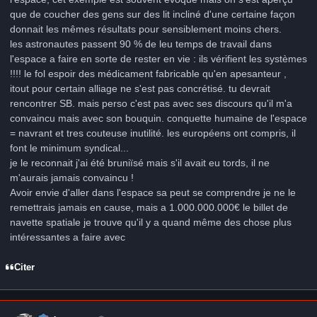
que de coucher des gens sur des lit incliné d'une certaine façon
donnait les mêmes résultats pour sensiblement moins chers.
les astronautes passent 90 % de leu temps de travail dans
l'espace a faire en sorte de rester en vie : ils vérifient les systèmes
!!!! le fol espoir des médicament fabricable qu'en apesanteur ,
itout pour certain alliage ne s'est pas concrétisé. tu devrait
rencontrer SB. mais perso c'est pas avec ses discours qu'il m'a
convaincu mais avec son bouquin. conquette humaine de l'espace
= navrant et tres couteuse inutilité. les européens ont compris, il
font le minimum syndical...
je le reconnait j'ai été bruniïsé mais s'il avait eu tords, il ne
m'aurais jamais convaincu !
Avoir envie d'aller dans l'espace sa peut se comprendre je ne le
remettrais jamais en cause, mais a 1.000.000.000€ le billet de
navette spatiale je trouve qu'il y a quand même des chose plus
intéressantes a faire avec
Citer
Author stats