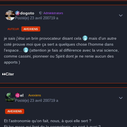
Author stats
frédogoto
Administrators
Posté(e)
23 avril 2007
19 a
AUTEUR
AVEXIENS
je sais j'étai un brin provocateur disant cela
mais d'un autre
coté prouve moi que ça sert a quelques chose l'homme dans
l'espace...
(attention je fais al différence avec la vrai science,
comme cassini, pionneer ou Spirit dont je ne renie aucun des
apports )
Citer
Author stats
Axel
Avexiens
Posté(e)
23 avril 2007
19 a
AVEXIENS
Et l'astronomie qu'on fait, nous, à quoi elle sert ?
Et les mecs qui font de la cosmologie, ça sert à quoi ?