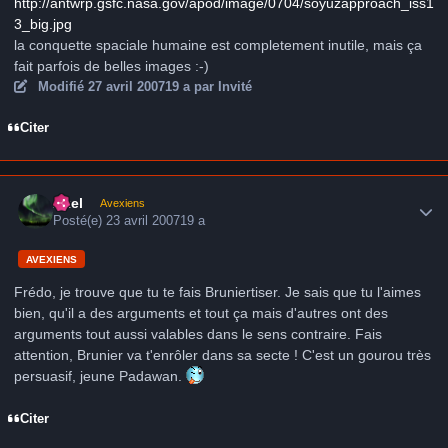
http://antwrp.gsfc.nasa.gov/apod/image/0704/soyuzapproach_iss1
3_big.jpg
la conquette spaciale humaine est completement inutile, mais ça
fait parfois de belles images :-)
Modifié
27 avril 2007
19 a
par Invité
Citer
Author stats
Axel
Avexiens
Posté(e)
23 avril 2007
19 a
AVEXIENS
Frédo, je trouve que tu te fais Bruniertiser. Je sais que tu l'aimes
bien, qu'il a des arguments et tout ça mais d'autres ont des
arguments tout aussi valables dans le sens contraire. Fais
attention, Brunier va t'enrôler dans sa secte ! C'est un gourou très
persuasif, jeune Padawan.
Citer