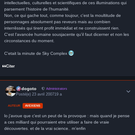
intellectuelles, culturelles et scientifiques de ces illuminations qui
parsement l'histoire de l'humanité.
Non, ce qui gache tout, comme toujour, c'est la moultitude de
personnages absolument pas reveurs mais au combien
interrêssés qui tirent profit immédiat et ne construissent rien.
C'est l'avancée humaine sousjacente qu'il faut dicerner et non les
circonstances du moment.
C'etait la minute de Sky Complex
Citer
Author stats
frédogoto
Administrators
Posté(e)
23 avril 2007
19 a
AUTEUR
AVEXIENS
lo j'avoue que c'est un peut de la provoque : mais quand je pense
a ces milliard qui pourraient etre utiliser a faire de vraie
découvertes. et de la vrai science.. m'enfin