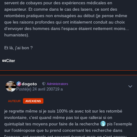
servent de cobayes pour des expériences médicales en
apesanteur. Et comme dans le cas des lasers, ce sont des
retombées pratiques non envisagées au début (je pense même
que les raisons profondes qui ont initialement conduit au choix
d'envoyer des hommes dans l'espace étaient nettement moins...
humanistes).
Et là, j'ai bon ?
Citer
Author stats
frédogoto
Administrators
Posté(e)
24 avril 2007
19 a
AUTEUR
AVEXIENS
je regrette même si je suis 100% ok avec toit sur les retombé
involontaire, c'est quand même pas toi que rallerai si on
quintuplait tes moyens pour faire de la recherche
pis l'exemple
sur l'ostéropose que tu prend concernant les recherche dans
l'espace, cet exemple est souvent évoqué mais on s'est aperçu