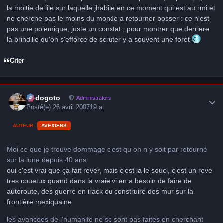
la moitie de lile sur laquelle jhabite en ce moment qui est au rmi et
ne cherche pas le moins du monde a retourner bosser : ce n'est
pas une polemique, juste un constat., pour montrer que derriere
la brindille qu'on s'efforce de scruter y a souvent une foret
Citer
Author stats
frédogoto
Administrators
Posté(e)
26 avril 2007
19 a
AUTEUR
AVEXIENS
Moi ce que je trouve dommage c'est qu on n y soit par retourné
sur la lune depuis 40 ans
oui c'est vrai que ça fait rever, mais c'est la le souci, c'est un reve
tres couetux quand dans la vraie vi en a besoin de faire de
autoroute, des guerre en irack ou construire des mur sur la
frontière mexiquaine
les avancees de l'humanite ne se sont pas faites en cherchant