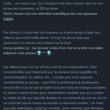
l'utile... en aucun cas. Ca a toujours ete tres couteux que ce soit
en pertes humaines, et $$ ou autre.
Certs. trouve moi une retombé scientifique des vos spaciaux
habité
.
Par ailleurs y aura bien un moment ou il sera temps d'aller voir
ailleurs que notre belle bleue, et la je ne pense pas que
quiconque ici refuse une maison sur la lune
moi je prefere içi : sur la lune a bou d'un moi tu te tirre une balle
tellemnt c'est sinistre
^^
par ailleurs pour ce qui est du cout de ces explorations, bien
souvent elles sont financees par le secteur privé (satellite de
communication, tv, radios, etc...) et peu par nous pauvres
contribuables je pense... pour finir la polemique je prefererais
encore filer tout ce que je lache tous les mois en charges sociales
et autres impots divers pour lexploration spatiale que pour payer
la moitie de lile sur laquelle jhabite en ce moment qui est au rmi et
ne cherche pas le moins du monde a retourner bosser : ce n'est
pas une polemique, juste un constat., pour montrer que derriere