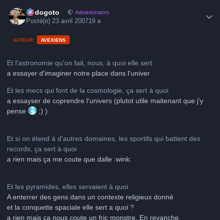
Author stats
frédogoto
Administrators
Posté(e)
23 avril 2007
19 a
AUTEUR
AVEXIENS
Et l'astronomie qu'on fait, nous, à quoi elle sert
a essayer d'imaginer notre place dans l'univer
Et les mecs qui font de la cosmologie, ça sert à quoi
a essayser de coprendre l'univers (plutot utile maitenant que j'y
pense
;) )
Et si on étend à d'autres domaines, les sportifs qui battent des
records, ça sert à quoi
a rien mais ça me coute que dalle :wink:
Et les pyramides, elles servaient à quoi
A enterrer des gens dans un contexte religieux donné
et la conquette spaciale elle sert a quoi ?
a rien mais ça nous coute un fric monstre. En revanche