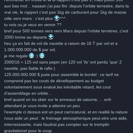
aux bas mot .. naaaan j'ai pas fini :depuis l'orbite terrestre, dans la
vrai vie, le rapport c'est pas 1kg de carburant pour 1kg de masse
utile vers mars : c'est plus
^^^
tu vois ou je veux en vennir ??
bref pour 500 tonnes vers vers Mars depuis l'orbite terretres, c'est
2000 tonne au departs
heu ça en fait de vol de navette a raison de 16 T par vol et a
1.000.000.000 de $ par vol.
je me regale
:)
2000/16 = 125 vol sans pepin (en 120 vol 'ils' ont perdu 'que' 2
navette, pas fiable le rafio )
125.000.000.000 $ juste pour assemble le bordel : ce tarif ne
comprend pas les couts de dévellopement au budget
volontairement sous evalué,les inévitable retard, les cout
d'assemblage en orbite...
bref quand on ira skier sur le anneaux de saturne, ... enh
attendant je vous invite a atterire un peu.
l'exemple ci dessus est un peut carricatural, et en realité la nature
nous aide un peut : le freinage atmospherique peut etre une aide,
interresssante, mais faudrat pas compter sur le tremplin
gravitationel pour le coup.