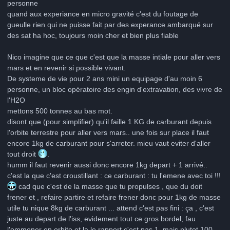
personne
quand aux experiance en micro gravité c'est du foutage de
gueulle rien qui ne puisse fait par des experance ambarqué sur
des sat ha hoc, toujours moin cher et bien plus fiable
Nico imagine que ce que c'est que la masse intiale pour aller vers
mars et en revenir si possible vivant.
De systeme de vie pour 2 ans mini un equipage d'au moin 6
personne, un bloc opératoire des engin d'extravation, des vivre de
l'H2O
mettons 500 tonnes au bas mot.
disont que (pour simplifier) qu'il faille 1 KG de carburant depuis
l'orbite terrestre pour aller vers mars.. une fois sur place il faut
encore 1kg de carburant pour s'arreter. mieu vaut eviter d'aller
tout droit
.
humm il faut revenir aussi donc encore 1kg depart + 1 arrivé..
c'est la que c'est croustillant : ce carburant : tu l'emene avec toi !!!
cad que c'est de la masse que tu propulses , que du doit
frener et , refaire partire et refaire frener donc pour 1kg de masse
utile tu nique 8kg de carburant ... attend c'est pas fini : ça , c'est
juste au depart de l'iss, evidement tout ce gros bordel, fau
l'emmener en orbite et la le rapport c'est pas 1, mais plutot 100