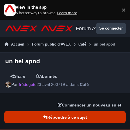
Aller au contenu
View in the app
×
Di
A better way to browse.
Learn more
.
Forum Avex
Se connecter
Accueil
Forum public d'AVEX
Café
un bel apod
un bel apod
Share
Abonnés
Par
frédogoto
23 avril 2007
19 a
dans
Café
Commencer un nouveau sujet
Répondre à ce sujet