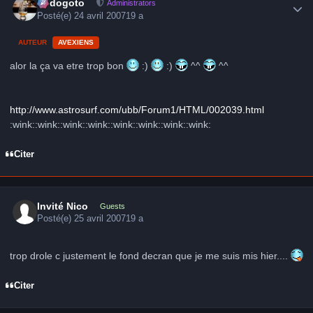
frédogoto
Administrators
Posté(e)
24 avril 2007
19 a
AUTEUR
AVEXIENS
alor la ça va etre trop bon
:)
:)
^^
^^
http://www.astrosurf.com/ubb/Forum1/HTML/002039.html
:wink::wink::wink::wink::wink::wink::wink::wink:
Citer
Invité Nico
Guests
Posté(e)
25 avril 2007
19 a
trop drole c justement le fond decran que je me suis mis hier....
Citer