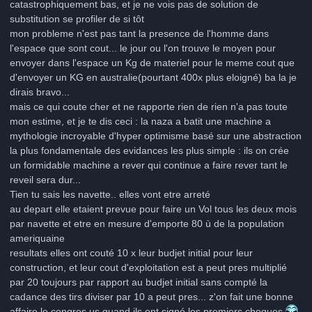
catastrophiquement bas, et je ne vois pas de solution de
substitution se profiler de si tôt
mon probleme n'est pas tant la presence de l'homme dans
l'espace que sont cout... le jour ou l'on trouve le moyen pour
envoyer dans l'espace un Kg de materiel pour le meme cout que
d'envoyer un KG en australie(pourtant 400x plus eloigné) ba la je
dirais bravo...
mais ce qui coute cher et ne rapporte rien de rien n'a pas toute
mon estime, et je te dis ceci : la naza a batit une machine a
mythologie incroyable d'hyper optimisme basé sur une abstraction
la plus fondamentale des evidances les plus simple : ils on crée
un formidable machine a rever qui continue a faire rever tant le
reveil sera dur...
Tien tu sais les navette.. elles vont etre arreté
au depart elle etaient prevue pour faire un Vol tous les deux mois
par navette et etre en mesure d'emporte 80 ù de la population
ameriquaine
resultats elles ont couté 10 x leur budjet initial pour leur
construction, et leur cout d'exploitation est a peut pres multiplié
par 20 toujours par rapport au budjet initial sans compté la
cadance des tirs diviser par 10 a peut pres... z'on fait une bonne
affaire le congres us quand ils ont signé les premiers cheques