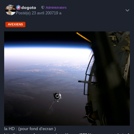
Author stats
frédogoto
Administrators
Posté(e)
23 avril 2007
19 a
AVEXIENS
la HD : (pour fond d'ecran )