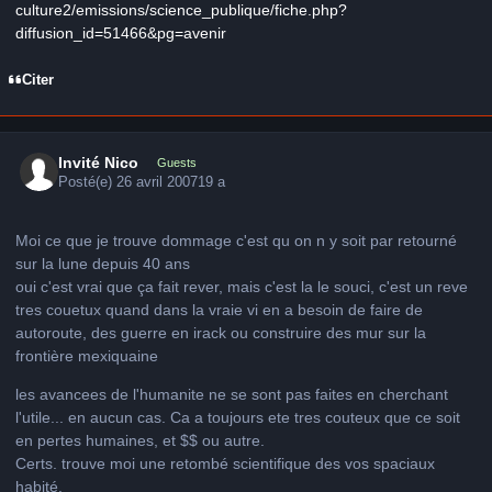
culture2/emissions/science_publique/fiche.php?
diffusion_id=51466&pg=avenir
Citer
Invité Nico
Guests
Posté(e)
26 avril 2007
19 a
Moi ce que je trouve dommage c'est qu on n y soit par retourné
sur la lune depuis 40 ans
oui c'est vrai que ça fait rever, mais c'est la le souci, c'est un reve
tres couetux quand dans la vraie vi en a besoin de faire de
autoroute, des guerre en irack ou construire des mur sur la
frontière mexiquaine
les avancees de l'humanite ne se sont pas faites en cherchant
l'utile... en aucun cas. Ca a toujours ete tres couteux que ce soit
en pertes humaines, et $$ ou autre.
Certs. trouve moi une retombé scientifique des vos spaciaux
habité
.