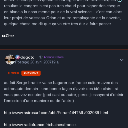
resultas le congres n'est pas tres chaud pour signer des cheque
en blanc a la nasa meme pour de la vrai science... c'est con alors
leur projet de vaisseau Orion et autre remplaçante de la navette,
quelque chose me dit que ça va etre tres dur a faire passer
Citer
Author stats
frédogoto
Administrators
Posté(e)
26 avril 2007
19 a
AUTEUR
AVEXIENS
au fait Serge brunier va se bagarer sur france culture avec des
astronaute demain : une bonne façon d'avoir des idée claire: si
vous pouvez ecouter (pod cast ou autre, perso j'essayerai d'obtnir
l'emission d'une maniere ou de l'autre)
http://www.astrosurf.com/ubb/Forum1/HTML/002039.html
http://www.radiofrance.fr/chaines/france-