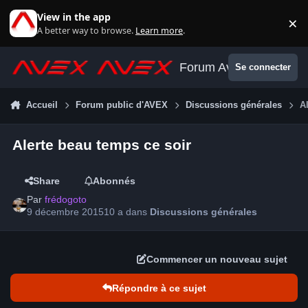
Aller au contenu
View in the app
×
Di
A better way to browse.
Learn more
.
Forum Avex
Se connecter
Accueil
Forum public d'AVEX
Discussions générales
A
Alerte beau temps ce soir
Share
Abonnés
Par
frédogoto
9 décembre 2015
10 a
dans
Discussions générales
Commencer un nouveau sujet
Répondre à ce sujet