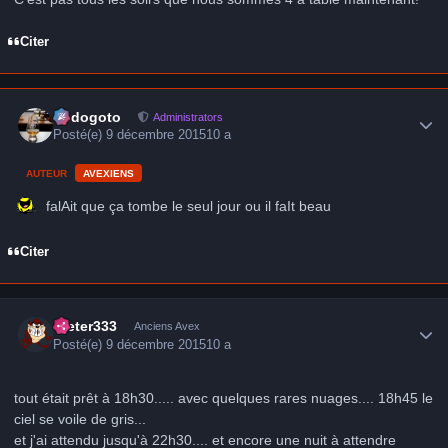
Citer
Author stats
frédogoto
Administrators
Posté(e)
9 décembre 2015
10 a
AUTEUR
AVEXIENS
falAit que ça tombe le seul jour ou il faIt beau
Citer
Author stats
Dieter333
Anciens Avex
Posté(e)
9 décembre 2015
10 a
tout était prêt à 18h30..... avec quelques rares nuages.... 18h45 le
ciel se voile de gris...
et j'ai attendu jusqu'à 22h30.... et encore une nuit à attendre