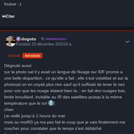
foutue :-(
Citer
Author stats
frédogoto
Administrators
Posté(e)
10 décembre 2015
10 a
AUTEUR
AVEXIENS
Dégouté aussi
sur la photo sat il y avait un langue de Nuage sur IDF promis a
une belle disparition.. ce qu'elle a fait ; elle s'est volatilisé et sur la
photosat on en voyait plus rien sauf qu'il suffisait de lever le nez
pour voir que les nuage étaient bien la... en fait des nuages bas,
limite brouillard, invisible au IR des satellites puisqu’à la même
température que le sol
(
chier.
j'ai veillé jusqu’à 1 heure du mat
mais au moiNS ça ma pas fait le coup que je vais finalement me
coucher pour constater que le temps s'est débâché