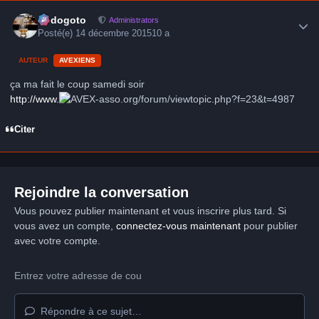
Author stats
frédogoto
Administrators
Posté(e)
14 décembre 2015
10 a
AUTEUR
AVEXIENS
ça ma fait le coup samedi soir
http://www.
-asso.org/forum/viewtopic.php?f=23&t=4987
Citer
Rejoindre la conversation
Vous pouvez publier maintenant et vous inscrire plus tard. Si
vous avez un compte,
connectez-vous maintenant
pour publier
avec votre compte.
Répondre à ce sujet…