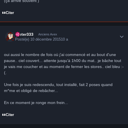
(ça arrive souvent )
Citer
Author stats
Dieter333
Anciens Avex
Posté(e)
10 décembre 2015
10 a
oui aussi le nombre de fois où j'ai commencé et au bout d'une
pause.. ciel couvert... attente jusqu'à 1h00 du mat.. je bâche tout
je vais me coucher et au moment de fermer les stores.. ciel bleu :-
(.
Une fois je suis redescendu, tout installé, fait 2 poses quand
m^me et obligé de rebâcher...
En ce moment je ronge mon frein...
Citer