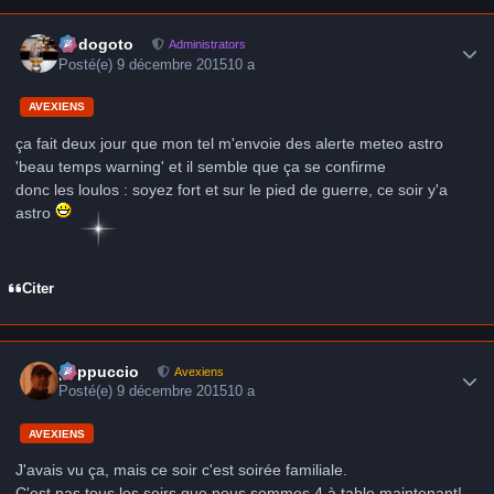
Author stats
frédogoto
Administrators
Posté(e)
9 décembre 2015
10 a
AVEXIENS
ça fait deux jour que mon tel m'envoie des alerte meteo astro
'beau temps warning' et il semble que ça se confirme
donc les loulos : soyez fort et sur le pied de guerre, ce soir y'a
astro
Citer
Author stats
peppuccio
Avexiens
Posté(e)
9 décembre 2015
10 a
AVEXIENS
J'avais vu ça, mais ce soir c'est soirée familiale.
C'est pas tous les soirs que nous sommes 4 à table maintenant!